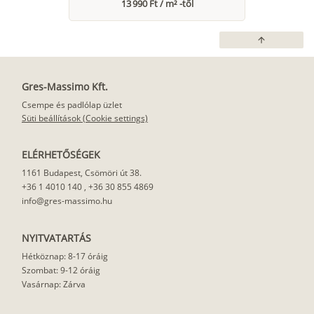
13 990 Ft / m² -től
arrow_upward
Gres-Massimo Kft.
Csempe és padlólap üzlet
Süti beállítások (Cookie settings)
ELÉRHETŐSÉGEK
1161 Budapest, Csömöri út 38.
+36 1 4010 140
,
+36 30 855 4869
info@gres-massimo.hu
NYITVATARTÁS
Hétköznap: 8-17 óráig
Szombat: 9-12 óráig
Vasárnap: Zárva