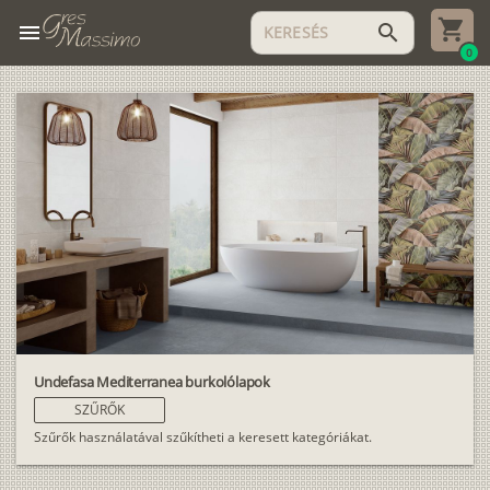
menu
search
0
Undefasa Mediterranea burkolólapok
SZŰRŐK
Szűrők használatával szűkítheti a keresett kategóriákat.