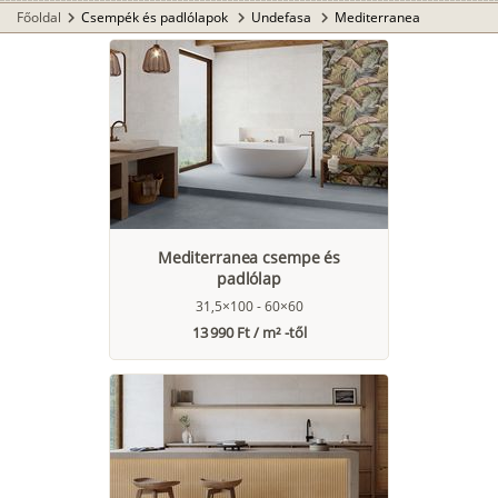
Főoldal
Csempék és padlólapok
Undefasa
Mediterranea
chevron_right
chevron_right
chevron_right
Mediterranea csempe és
padlólap
31,5×100 - 60×60
13 990 Ft / m² -től