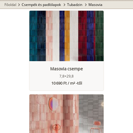
Főoldal
Csempék és padlólapok
Tubadzin
Masovia
chevron_right
chevron_right
chevron_right
Masovia csempe
7,8×29,8
10 690 Ft / m² -től