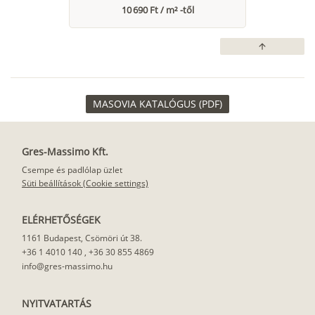
10 690 Ft / m² -től
arrow_upward
MASOVIA KATALÓGUS (PDF)
Gres-Massimo Kft.
Csempe és padlólap üzlet
Süti beállítások (Cookie settings)
ELÉRHETŐSÉGEK
1161 Budapest, Csömöri út 38.
+36 1 4010 140
,
+36 30 855 4869
info@gres-massimo.hu
NYITVATARTÁS