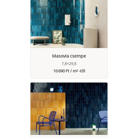
Masovia csempe
7,8×29,8
10 690 Ft / m² -től