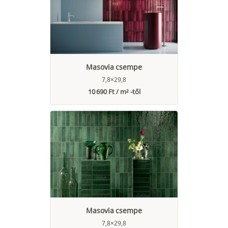
Masovia csempe
7,8×29,8
10 690 Ft / m² -től
Masovia csempe
7,8×29,8