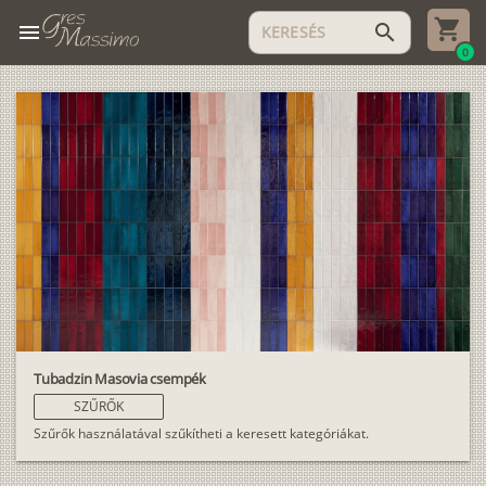
menu
search
0
Tubadzin Masovia csempék
SZŰRŐK
Szűrők használatával szűkítheti a keresett kategóriákat.