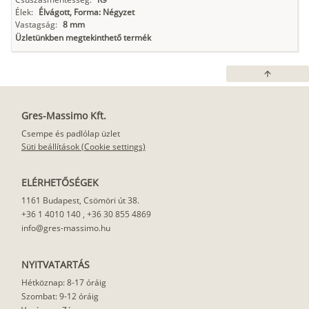
Élek:
Élvágott, Forma: Négyzet
Vastagság:
8 mm
Üzletünkben megtekinthető termék
arrow_upward
Gres-Massimo Kft.
Csempe és padlólap üzlet
Süti beállítások (Cookie settings)
ELÉRHETŐSÉGEK
1161 Budapest, Csömöri út 38.
+36 1 4010 140
,
+36 30 855 4869
info@gres-massimo.hu
NYITVATARTÁS
Hétköznap: 8-17 óráig
Szombat: 9-12 óráig