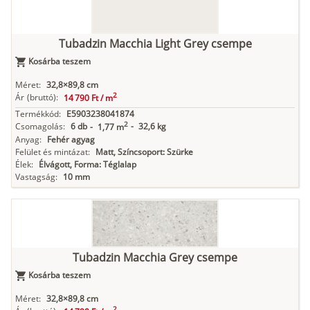
Tubadzin Macchia Light Grey csempe
Kosárba teszem
Méret:
32,8×89,8 cm
2
Ár
(bruttó):
14 790 Ft /
m
Termékkód:
E5903238041874
2
Csomagolás:
6 db
-
32,6 kg
-
1,77 m
Anyag:
Fehér agyag
Felület és mintázat:
Matt, Színcsoport: Szürke
Élek:
Élvágott, Forma: Téglalap
Vastagság:
10 mm
Tubadzin Macchia Grey csempe
Kosárba teszem
Méret:
32,8×89,8 cm
2