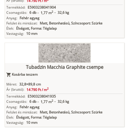
Ár
(bruttó):
14 790 Ft /
m
Termékkód:
E5903238041904
2
Csomagolás:
6 db
-
32,6 kg
-
1,77 m
Anyag:
Fehér agyag
Felület és mintázat:
Matt, Betonhatású, Színcsoport: Szürke
Élek:
Élvágott, Forma: Téglalap
Vastagság:
10 mm
Tubadzin Macchia Graphite csempe
Kosárba teszem
Méret:
32,8×89,8 cm
2
Ár
(bruttó):
14 790 Ft /
m
Termékkód:
E5903238041935
2
Csomagolás:
6 db
-
32,6 kg
-
1,77 m
Anyag:
Fehér agyag
Felület és mintázat:
Matt, Betonhatású, Színcsoport: Szürke
Élek:
Élvágott, Forma: Téglalap
Vastagság:
10 mm