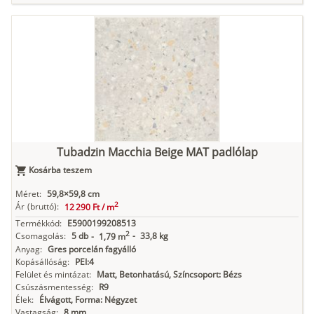
Tubadzin Macchia Beige MAT padlólap
Kosárba teszem
Méret:
59,8×59,8 cm
2
Ár
(bruttó):
12 290 Ft /
m
Termékkód:
E5900199208513
2
Csomagolás:
5 db
-
33,8 kg
-
1,79 m
Anyag:
Gres porcelán fagyálló
Kopásállóság:
PEI:4
Felület és mintázat:
Matt, Betonhatású, Színcsoport: Bézs
Csúszásmentesség:
R9
Élek:
Élvágott, Forma: Négyzet
Vastagság:
8 mm