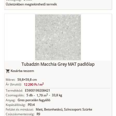
Üzletünkben megtekinthető termék
Tubadzin Macchia Grey MAT padlólap
Kosárba teszem
Méret:
59,8×59,8 cm
2
Ár
(bruttó):
12 290 Ft /
m
Termékkód:
E5900199208421
2
Csomagolás:
5 db
-
33,8 kg
-
1,79 m
Anyag:
Gres porcelán fagyálló
Kopásállóság:
PEI:4
Felület és mintázat:
Matt, Betonhatású, Színcsoport: Szürke
Csúszásmentesség:
R9