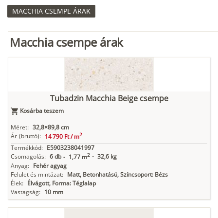
MACCHIA CSEMPE ÁRAK
Macchia csempe árak
Tubadzin Macchia Beige csempe
Kosárba teszem
Méret:
32,8×89,8 cm
2
Ár
(bruttó):
14 790 Ft /
m
Termékkód:
E5903238041997
2
Csomagolás:
6 db
-
32,6 kg
-
1,77 m
Anyag:
Fehér agyag
Felület és mintázat:
Matt, Betonhatású, Színcsoport: Bézs
Élek:
Élvágott, Forma: Téglalap
Vastagság:
10 mm