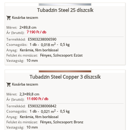
Tubadzin Steel 25 díszcsík
Kosárba teszem
Méret:
2×89,8 cm
7 190 Ft /
db
Ár
(bruttó):
Termékkód:
E5903238006590
2
Csomagolás:
1 db
-
0,5 kg
-
0,018 m
Anyag:
Kerámia, fém borítással
Felület és mintázat:
Fényes, Színcsoport: Ezüst
Vastagság:
10 mm
Tubadzin Steel Copper 3 díszcsík
Kosárba teszem
Méret:
2,3×89,8 cm
11 690 Ft /
db
Ár
(bruttó):
Termékkód:
E5903238006842
2
Csomagolás:
1 db
-
0,5 kg
-
0,021 m
Anyag:
Kerámia, fém borítással
Felület és mintázat:
Fényes, Színcsoport: Bronz
Vastagság:
10 mm