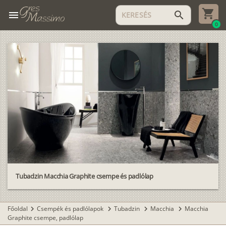
menu
search
0
Tubadzin Macchia Graphite csempe és padlólap
Főoldal
Csempék és padlólapok
Tubadzin
Macchia
Macchia
chevron_right
chevron_right
chevron_right
chevron_right
Graphite csempe, padlólap