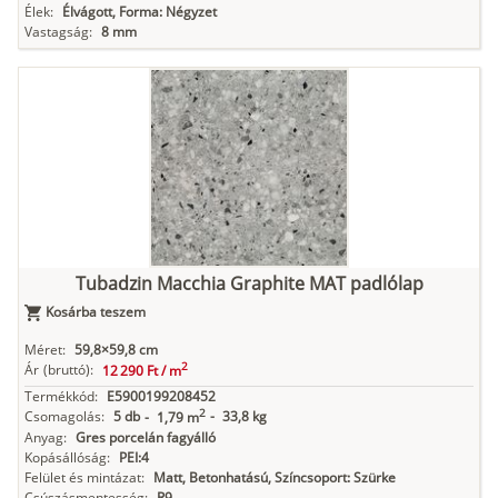
Élek:
Élvágott, Forma: Négyzet
Vastagság:
8 mm
Tubadzin Macchia Graphite MAT padlólap
Kosárba teszem
Méret:
59,8×59,8 cm
2
Ár
(bruttó):
12 290 Ft /
m
Termékkód:
E5900199208452
2
Csomagolás:
5 db
-
33,8 kg
-
1,79 m
Anyag:
Gres porcelán fagyálló
Kopásállóság:
PEI:4
Felület és mintázat:
Matt, Betonhatású, Színcsoport: Szürke
Csúszásmentesség:
R9