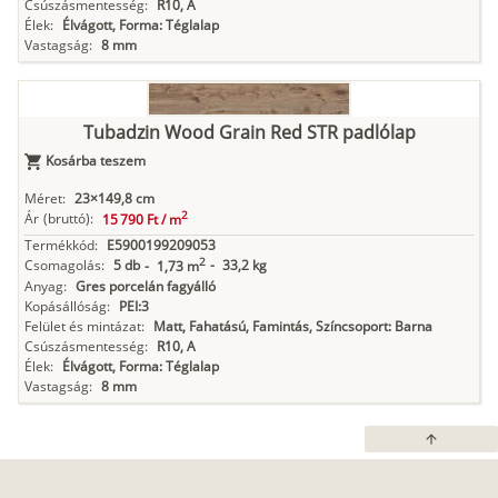
Csúszásmentesség:
R10, A
Élek:
Élvágott, Forma: Téglalap
Vastagság:
8 mm
Tubadzin Wood Grain Red STR padlólap
Kosárba teszem
Méret:
23×149,8 cm
2
Ár
(bruttó):
15 790 Ft /
m
Termékkód:
E5900199209053
2
Csomagolás:
5 db
-
33,2 kg
-
1,73 m
Anyag:
Gres porcelán fagyálló
Kopásállóság:
PEI:3
Felület és mintázat:
Matt, Fahatású, Famintás, Színcsoport: Barna
Csúszásmentesség:
R10, A
Élek:
Élvágott, Forma: Téglalap
Vastagság:
8 mm
arrow_upward