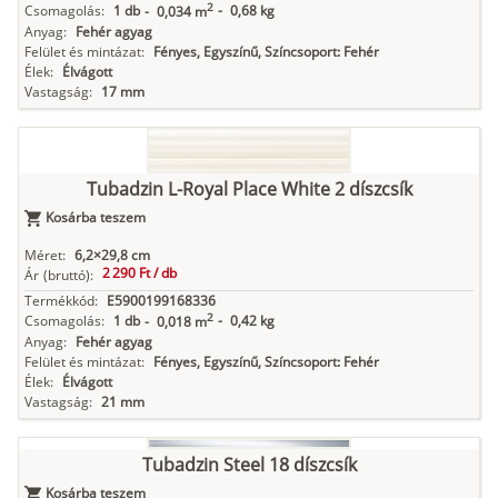
2
Csomagolás:
1 db
-
0,68 kg
-
0,034 m
Anyag:
Fehér agyag
Felület és mintázat:
Fényes, Egyszínű, Színcsoport: Fehér
Élek:
Élvágott
Vastagság:
17 mm
Tubadzin L-Royal Place White 2 díszcsík
Kosárba teszem
Méret:
6,2×29,8 cm
2 290 Ft /
db
Ár
(bruttó):
Termékkód:
E5900199168336
2
Csomagolás:
1 db
-
0,42 kg
-
0,018 m
Anyag:
Fehér agyag
Felület és mintázat:
Fényes, Egyszínű, Színcsoport: Fehér
Élek:
Élvágott
Vastagság:
21 mm
Tubadzin Steel 18 díszcsík
Kosárba teszem