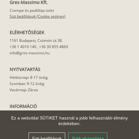
Gres-Massimo Kft.
Csempe és padlólap üzlet
Süti beállítások (Cookie settings)
ELÉRHETŐSÉGEK
1161 Budapest, Csömöri út 38.
+36 1 4010 140
,
+36 30 855 4869
info@gres-massimo.hu
NYITVATARTÁS
Hétköznap: 8-17 óráig
Szombat: 9-12 óráig
Vasárnap: Zárva
INFORMÁCIÓ
Vásárlási feltételek
Ez a weboldal SÜTIKET használ a jobb felhasználói élmény
Felhasználási javaslat
érdekében.
Házhoz szállítás
Rólunk
Süti beállítások
Sütik elutasítása