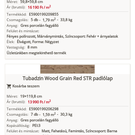
Méret:
59,8×59,8 cm
2
Ár
(bruttó):
16 190 Ft /
m
Termékkód:
E5900199209855
2
Csomagolás:
5 db
-
33,8 kg
-
1,79 m
Anyag:
Gres porcelán fagyálló
Felület és mintázat:
Fényes polírozott, Márványmintás, Színcsoport: Fehér + árnyalatok
Élek:
Élvágott, Forma: Négyzet
Vastagság:
8 mm
Üzletünkben megtekinthető termék
Tubadzin Wood Grain Red STR padlólap
Kosárba teszem
Méret:
19×119,8 cm
2
Ár
(bruttó):
13 990 Ft /
m
Termékkód:
E5900199206298
2
Csomagolás:
7 db
-
30,3 kg
-
1,59 m
Anyag:
Gres porcelán fagyálló
Kopásállóság:
PEI:3
Felület és mintázat:
Matt, Fahatású, Famintás, Színcsoport: Barna