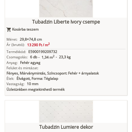
Tubadzin Liberte Ivory csempe
Kosárba teszem
Méret:
29,8×74,8 cm
2
Ár
(bruttó):
13 290 Ft /
m
Termékkód:
E5900199209732
2
Csomagolás:
6 db
-
23,3 kg
-
1,34 m
Anyag:
Fehér agyag
Felület és mintázat:
Fényes, Márványmintás, Színcsoport: Fehér + árnyalatok
Élek:
Élvágott, Forma: Téglalap
Vastagság:
10 mm
Üzletünkben megtekinthető termék
Tubadzin Lumiere dekor