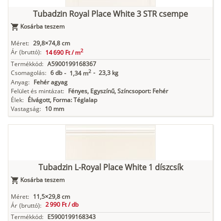
Tubadzin Royal Place White 3 STR csempe
Kosárba teszem
Méret:
29,8×74,8 cm
2
Ár
(bruttó):
14 690 Ft /
m
Termékkód:
A5900199168367
2
Csomagolás:
6 db
-
23,3 kg
-
1,34 m
Anyag:
Fehér agyag
Felület és mintázat:
Fényes, Egyszínű, Színcsoport: Fehér
Élek:
Élvágott, Forma: Téglalap
Vastagság:
10 mm
Tubadzin L-Royal Place White 1 díszcsík
Kosárba teszem
Méret:
11,5×29,8 cm
2 990 Ft /
db
Ár
(bruttó):
Termékkód:
E5900199168343