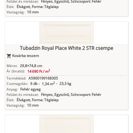
Felület és mintázat:
Fényes, Egyszínű, Színcsoport: Fehér
Élek:
Élvágott, Forma: Téglalap
Vastagság:
10 mm
Tubadzin Royal Place White 2 STR csempe
Kosárba teszem
Méret:
29,8×74,8 cm
2
Ár
(bruttó):
14 690 Ft /
m
Termékkód:
A5900199168305
2
Csomagolás:
6 db
-
23,3 kg
-
1,34 m
Anyag:
Fehér agyag
Felület és mintázat:
Fényes, Egyszínű, Színcsoport: Fehér
Élek:
Élvágott, Forma: Téglalap
Vastagság:
10 mm