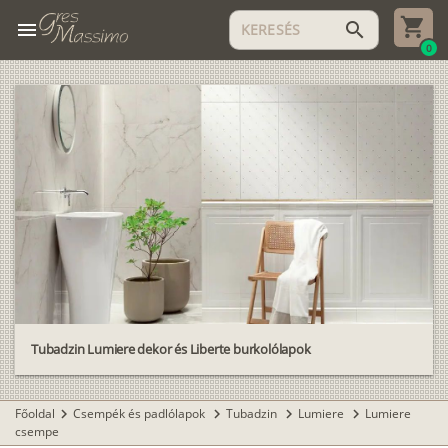
menu
search
0
Tubadzin Lumiere dekor és Liberte burkolólapok
Főoldal
Csempék és padlólapok
Tubadzin
Lumiere
Lumiere
chevron_right
chevron_right
chevron_right
chevron_right
csempe