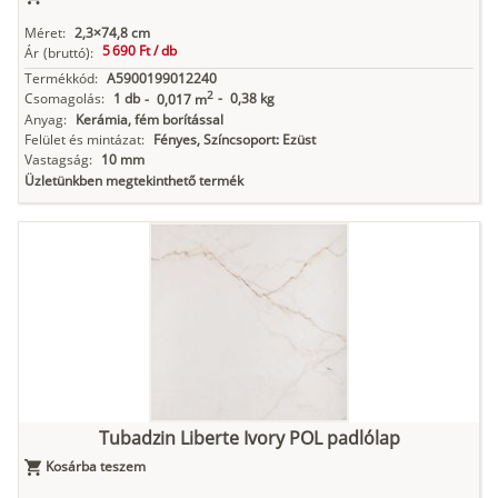
Méret:
2,3×74,8 cm
5 690 Ft /
db
Ár
(bruttó):
Termékkód:
A5900199012240
2
Csomagolás:
1 db
-
0,38 kg
-
0,017 m
Anyag:
Kerámia, fém borítással
Felület és mintázat:
Fényes, Színcsoport: Ezüst
Vastagság:
10 mm
Üzletünkben megtekinthető termék
Tubadzin Liberte Ivory POL padlólap
Kosárba teszem