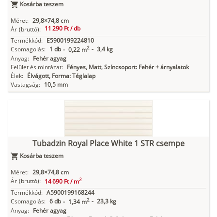
Kosárba teszem
Méret:
29,8×74,8 cm
11 290 Ft /
db
Ár
(bruttó):
Termékkód:
E5900199224810
2
Csomagolás:
1 db
-
3,4 kg
-
0,22 m
Anyag:
Fehér agyag
Felület és mintázat:
Fényes, Matt, Színcsoport: Fehér + árnyalatok
Élek:
Élvágott, Forma: Téglalap
Vastagság:
10,5 mm
Tubadzin Royal Place White 1 STR csempe
Kosárba teszem
Méret:
29,8×74,8 cm
2
Ár
(bruttó):
14 690 Ft /
m
Termékkód:
A5900199168244
2
Csomagolás:
6 db
-
23,3 kg
-
1,34 m
Anyag:
Fehér agyag