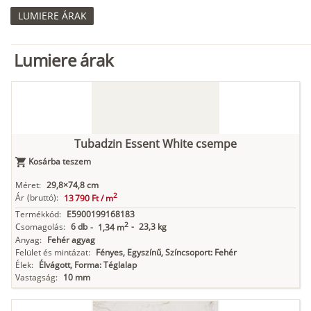
LUMIERE ÁRAK
Lumiere árak
Tubadzin Essent White csempe
Kosárba teszem
Méret:
29,8×74,8 cm
2
Ár
(bruttó):
13 790 Ft /
m
Termékkód:
E5900199168183
2
Csomagolás:
6 db
-
23,3 kg
-
1,34 m
Anyag:
Fehér agyag
Felület és mintázat:
Fényes, Egyszínű, Színcsoport: Fehér
Élek:
Élvágott, Forma: Téglalap
Vastagság:
10 mm