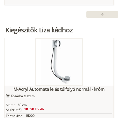
arrow_upward
Kiegészítők Liza kádhoz
M-Acryl Automata le és túlfolyó normál - króm
Kosárba teszem
Méret:
60 cm
10 590 Ft /
db
Ár
(bruttó):
Termékkód:
15200