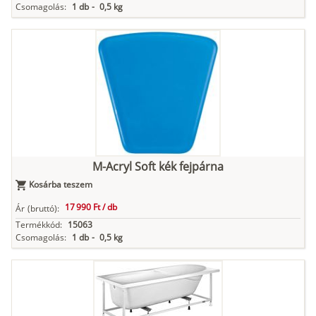
Csomagolás:
1 db
-
0,5 kg
M-Acryl Soft kék fejpárna
Kosárba teszem
17 990 Ft /
db
Ár
(bruttó):
Termékkód:
15063
Csomagolás:
1 db
-
0,5 kg