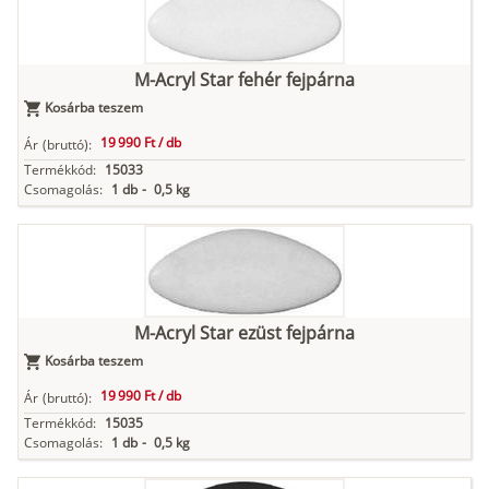
M-Acryl Star fehér fejpárna
Kosárba teszem
19 990 Ft /
db
Ár
(bruttó):
Termékkód:
15033
Csomagolás:
1 db
-
0,5 kg
M-Acryl Star ezüst fejpárna
Kosárba teszem
19 990 Ft /
db
Ár
(bruttó):
Termékkód:
15035
Csomagolás:
1 db
-
0,5 kg