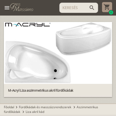
menu
search
0
M-Acryl Liza aszimmetrikus akril fürdőkádak
Főoldal
Fürdőkádak és masszázsrendszerek
Aszimmetrikus
chevron_right
chevron_right
fürdőkádak
Liza akril kád
chevron_right