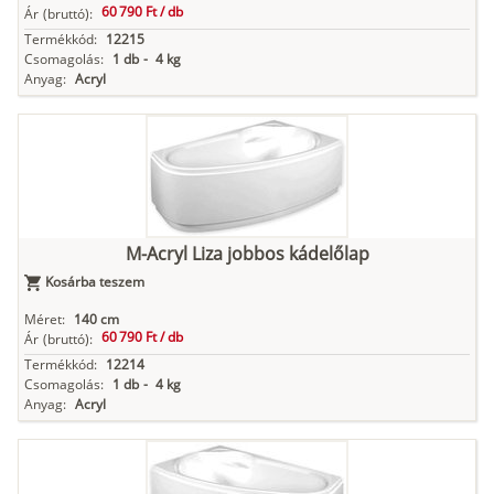
60 790 Ft /
db
Ár
(bruttó):
Termékkód:
12215
Csomagolás:
1 db
-
4 kg
Anyag:
Acryl
M-Acryl Liza jobbos kádelőlap
Kosárba teszem
Méret:
140 cm
60 790 Ft /
db
Ár
(bruttó):
Termékkód:
12214
Csomagolás:
1 db
-
4 kg
Anyag:
Acryl