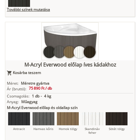
További színek mutatása
Fekete
M-Acryl Everwood előlap íves kádakhoz
Kosárba teszem
Méret:
Méretre gyártva
75 890 Ft /
db
Ár
(bruttó):
Csomagolás:
1 db
-
4 kg
Anyag:
Műagyag
M-Acryl Everwood előlap és oldallap szín
Antracit
Hamvas kőris
Homok tölgy
Skandináv
Sötét tölgy
feher