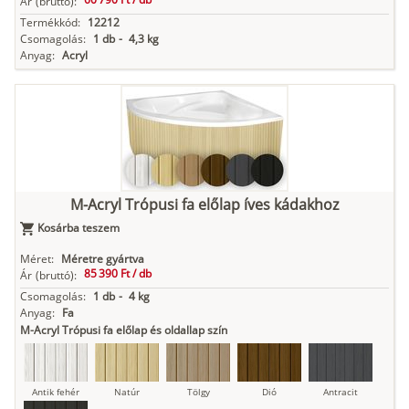
Ár
(bruttó):
Termékkód:
12212
Csomagolás:
1 db
-
4,3 kg
Anyag:
Acryl
M-Acryl Trópusi fa előlap íves kádakhoz
Kosárba teszem
Méret:
Méretre gyártva
85 390 Ft /
db
Ár
(bruttó):
Csomagolás:
1 db
-
4 kg
Anyag:
Fa
M-Acryl Trópusi fa előlap és oldallap szín
Antik fehér
Natúr
Tölgy
Dió
Antracit