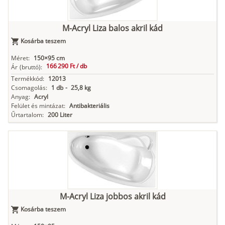
M-Acryl Liza balos akril kád
Kosárba teszem
Méret:
150×95 cm
166 290 Ft /
db
Ár
(bruttó):
Termékkód:
12013
Csomagolás:
1 db
-
25,8 kg
Anyag:
Acryl
Felület és mintázat:
Antibakteriális
Űrtartalom:
200 Liter
M-Acryl Liza jobbos akril kád
Kosárba teszem