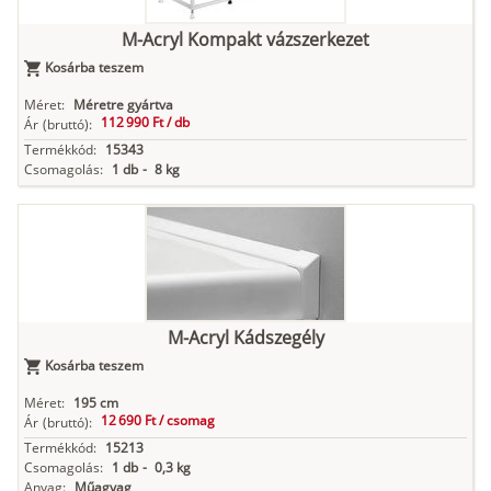
M-Acryl Kompakt vázszerkezet
Kosárba teszem
Méret:
Méretre gyártva
112 990 Ft /
db
Ár
(bruttó):
Termékkód:
15343
Csomagolás:
1 db
-
8 kg
M-Acryl Kádszegély
Kosárba teszem
Méret:
195 cm
12 690 Ft /
csomag
Ár
(bruttó):
Termékkód:
15213
Csomagolás:
1 db
-
0,3 kg
Anyag:
Műagyag