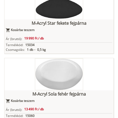
M-Acryl Star fekete fejpárna
Kosárba teszem
19 990 Ft /
db
Ár
(bruttó):
Termékkód:
15034
Csomagolás:
1 db
-
0,5 kg
M-Acryl Sola fehér fejpárna
Kosárba teszem
13 490 Ft /
db
Ár
(bruttó):
Termékkód:
15060