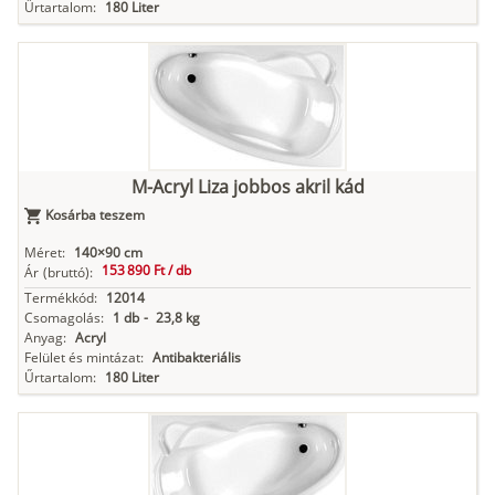
Űrtartalom:
180 Liter
M-Acryl Liza jobbos akril kád
Kosárba teszem
Méret:
140×90 cm
153 890 Ft /
db
Ár
(bruttó):
Termékkód:
12014
Csomagolás:
1 db
-
23,8 kg
Anyag:
Acryl
Felület és mintázat:
Antibakteriális
Űrtartalom:
180 Liter