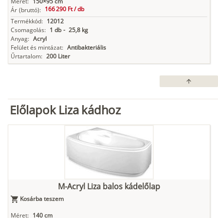
Méret:
150×95 cm
166 290 Ft /
db
Ár
(bruttó):
Termékkód:
12012
Csomagolás:
1 db
-
25,8 kg
Anyag:
Acryl
Felület és mintázat:
Antibakteriális
Űrtartalom:
200 Liter
arrow_upward
Előlapok Liza kádhoz
M-Acryl Liza balos kádelőlap
Kosárba teszem
Méret:
140 cm