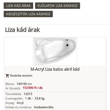
LIZA KÁD ÁRAK
ELŐLAPOK LIZA KÁDHOZ
KIEGÉSZÍTŐK LIZA KÁDHOZ
Liza kád árak
M-Acryl Liza balos akril kád
Kosárba teszem
Méret:
140×90 cm
153 890 Ft /
db
Ár
(bruttó):
Termékkód:
12015
Csomagolás:
1 db
-
23,8 kg
Anyag:
Acryl
Felület és mintázat:
Antibakteriális