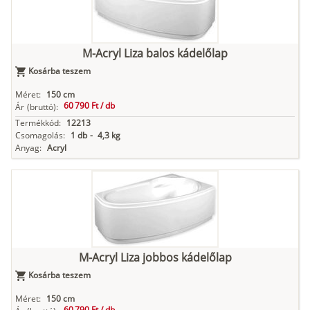
M-Acryl Liza balos kádelőlap
Kosárba teszem
Méret:
150 cm
60 790 Ft /
db
Ár
(bruttó):
Termékkód:
12213
Csomagolás:
1 db
-
4,3 kg
Anyag:
Acryl
M-Acryl Liza jobbos kádelőlap
Kosárba teszem
Méret:
150 cm
60 790 Ft /
db