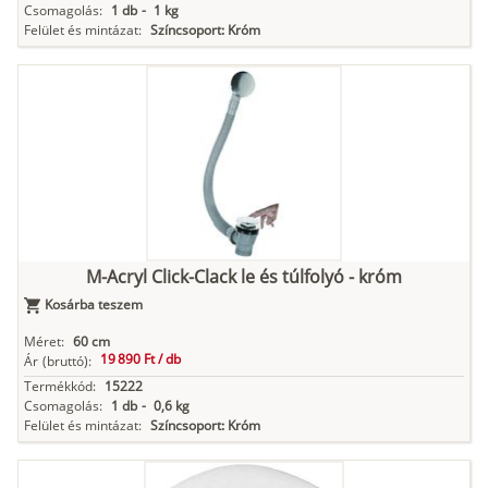
Csomagolás:
1 db
-
1 kg
Felület és mintázat:
Színcsoport: Króm
M-Acryl Click-Clack le és túlfolyó - króm
Kosárba teszem
Méret:
60 cm
19 890 Ft /
db
Ár
(bruttó):
Termékkód:
15222
Csomagolás:
1 db
-
0,6 kg
Felület és mintázat:
Színcsoport: Króm