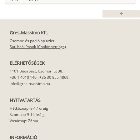
arrow_upward
Gres-Massimo Kft.
Csempe és padlólap üzlet
Süti beállítások (Cookie settings)
ELÉRHETŐSÉGEK
1161 Budapest, Csömöri út 38.
+36 1 4010 140
,
+36 30 855 4869
info@gres-massimo.hu
NYITVATARTÁS
Hétköznap: 8-17 óráig
Szombat: 9-12 óráig
Vasárnap: Zárva
INFORMÁCIÓ