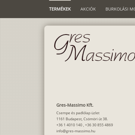
TERMÉKEK
AKCIÓK
BURKOLÁSI M
Gres-Massimo Kft.
Csempe és padlólap üzlet
1161 Budapest, Csömöri út 38.
+36 1 4010 140
,
+36 30 855 4869
info@gres-massimo.hu