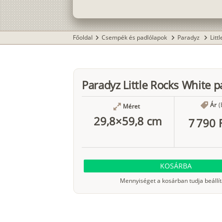
Főoldal
Csempék és padlólapok
Paradyz
Litt
chevron_right
chevron_right
chevron_right
Paradyz Little Rocks White p
Ár
(
Méret
29,8×59,8 cm
7 790 
KOSÁRBA
Mennyiséget a kosárban tudja beállít