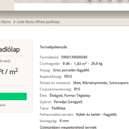
lens
lens
lens
lens
l
le Rocks
Little Rocks White padlólap
chevron_right
Termékjellemzők
adlólap
Termékkód:
5900139006049
Bruttó)
2
Csomagolás:
8 db
-
26,6 kg
-
1,43 m
2
Ft
/
m
Anyag:
Gres porcelán fagyálló
Kopásállóság:
PEI:5
Felület és mintázat:
Matt, Márványmintás, Színcsoport:
Csúszásmentesség:
R10
Élek:
Élvágott, Forma: Téglalap
Gyártó:
Paradyz (Lengyel)
ani!
Típus:
Padlólap
Felhasználási terület:
Kültér és beltér - Fagyálló
Vastagság:
8 mm
Üzletünkben megtekinthető termék