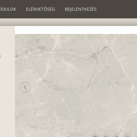
ODULOK
ELÉRHETŐSÉG
BEJELENTKEZÉS
chevron_left