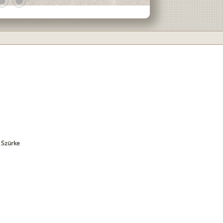
ens
lens
 Szürke