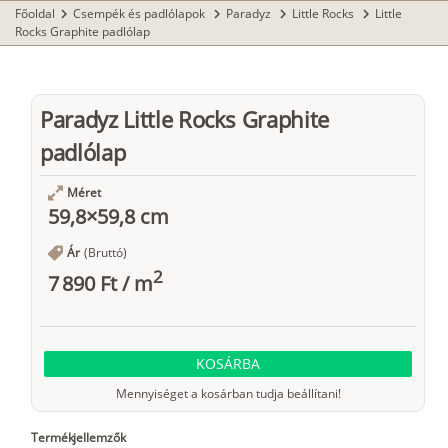
Főoldal
Csempék és padlólapok
Paradyz
Little Rocks
Little
chevron_right
chevron_right
chevron_right
chevron_right
Rocks Graphite padlólap
Paradyz Little Rocks Graphite
padlólap
Méret
59,8×59,8 cm
Ár
(Bruttó)
2
7 890 Ft
/
m
KOSÁRBA
Mennyiséget a kosárban tudja beállítani!
Termékjellemzők