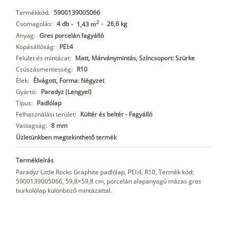
Termékkód:
5900139005066
2
Csomagolás:
4 db
-
26,6 kg
-
1,43 m
Anyag:
Gres porcelán fagyálló
Kopásállóság:
PEI:4
Felület és mintázat:
Matt, Márványmintás, Színcsoport: Szürke
Csúszásmentesség:
R10
Élek:
Élvágott, Forma: Négyzet
Gyártó:
Paradyz (Lengyel)
Típus:
Padlólap
Felhasználási terület:
Kültér és beltér - Fagyálló
Vastagság:
8 mm
Üzletünkben megtekinthető termék
Termékleírás
Paradyz Little Rocks Graphite padlólap, PEI:4, R10, Termék kód:
5900139005066, 59,8×59,8 cm, porcelán alapanyagú mázas gres
burkolólap különböző mintázattal.