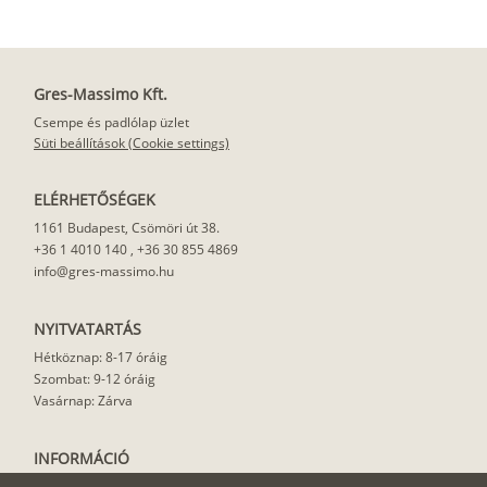
Gres-Massimo Kft.
Csempe és padlólap üzlet
Süti beállítások (Cookie settings)
ELÉRHETŐSÉGEK
1161 Budapest, Csömöri út 38.
+36 1 4010 140
,
+36 30 855 4869
info@gres-massimo.hu
NYITVATARTÁS
Hétköznap: 8-17 óráig
Szombat: 9-12 óráig
Vasárnap: Zárva
INFORMÁCIÓ
Vásárlási feltételek