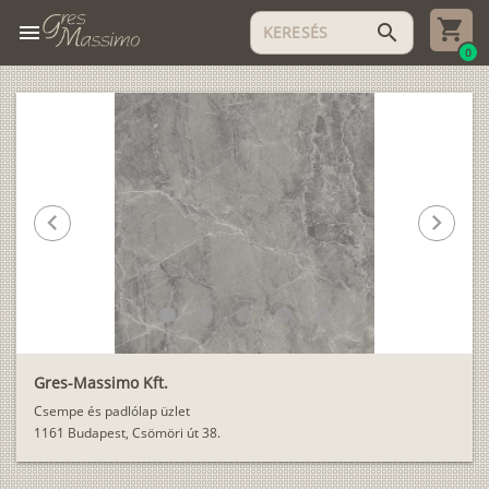
menu
search
0
chevron_left
chevron_right
lens
lens
lens
lens
lens
Gres-Massimo Kft.
Csempe és padlólap üzlet
1161 Budapest, Csömöri út 38.