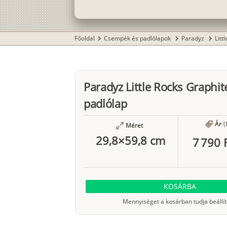
Főoldal
Csempék és padlólapok
Paradyz
Litt
chevron_right
chevron_right
chevron_right
Paradyz Little Rocks Graphit
padlólap
Ár
(
Méret
29,8×59,8 cm
7 790 
KOSÁRBA
Mennyiséget a kosárban tudja beállít