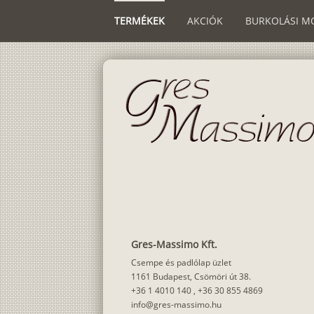
TERMÉKEK
AKCIÓK
BURKOLÁSI M
Gres-Massimo Kft.
Csempe és padlólap üzlet
1161 Budapest, Csömöri út 38.
+36 1 4010 140
,
+36 30 855 4869
info@gres-massimo.hu