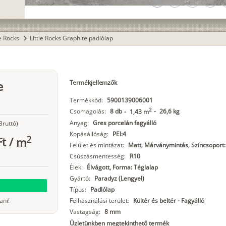
lens
lens
lens
lens
l
le Rocks
Little Rocks Graphite padlólap
chevron_right
Termékjellemzők
e
Termékkód:
5900139006001
2
Csomagolás:
8 db
-
26,6 kg
-
1,43 m
Anyag:
Gres porcelán fagyálló
Bruttó)
Kopásállóság:
PEI:4
2
Ft
/
m
Felület és mintázat:
Matt, Márványmintás, Színcsoport:
Csúszásmentesség:
R10
Élek:
Élvágott, Forma: Téglalap
Gyártó:
Paradyz (Lengyel)
Típus:
Padlólap
ani!
Felhasználási terület:
Kültér és beltér - Fagyálló
Vastagság:
8 mm
Üzletünkben megtekinthető termék