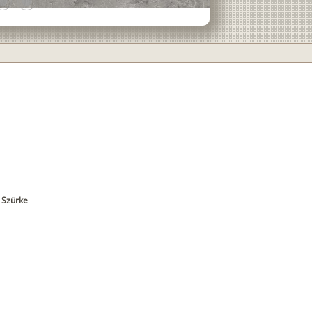
ens
lens
 Szürke