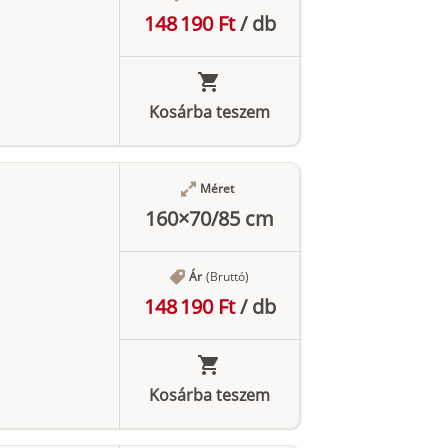
148 190 Ft
/
db
Kosárba teszem
Méret
160×70/85 cm
Ár
(Bruttó)
148 190 Ft
/
db
Kosárba teszem