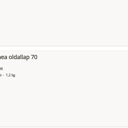
nea oldallap 70
86
b
-
1,2 kg