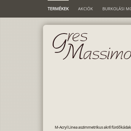
TERMÉKEK
AKCIÓK
BURKOLÁSI M
M-Acryl Linea aszimmetrikus akril fürdőkádak