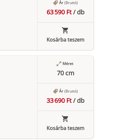
Ár
(Bruttó)
63 590 Ft
/
db
Kosárba teszem
Méret
70 cm
Ár
(Bruttó)
33 690 Ft
/
db
Kosárba teszem