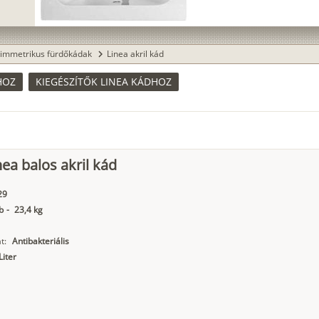
immetrikus fürdőkádak
Linea akril kád
chevron_right
HOZ
KIEGÉSZÍTŐK LINEA KÁDHOZ
nea balos akril kád
29
b
-
23,4 kg
t:
Antibakteriális
Liter