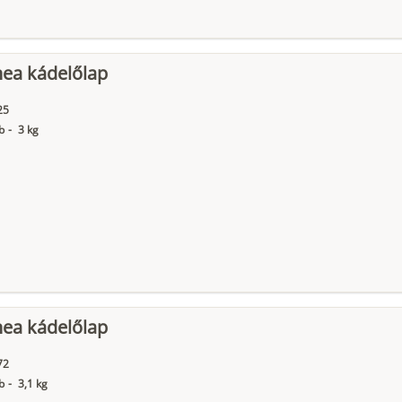
nea kádelőlap
25
b
-
3 kg
nea kádelőlap
72
b
-
3,1 kg