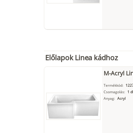
Előlapok Linea kádhoz
M-Acryl Li
Termékkód:
122
Csomagolás:
1 d
Anyag:
Acryl