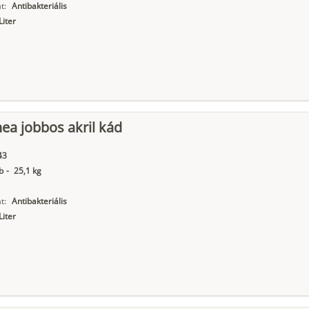
t:
Antibakteriális
Liter
nea jobbos akril kád
43
b
-
25,1 kg
t:
Antibakteriális
Liter