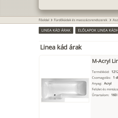
Főoldal
Fürdőkádak és masszázsrendszerek
Asz
chevron_right
chevron_right
LINEA KÁD ÁRAK
ELŐLAPOK LINEA KÁD
Linea kád árak
M-Acryl Li
Termékkód:
121
Csomagolás:
1 d
Anyag:
Acryl
Felület és mintáza
Űrtartalom:
160 