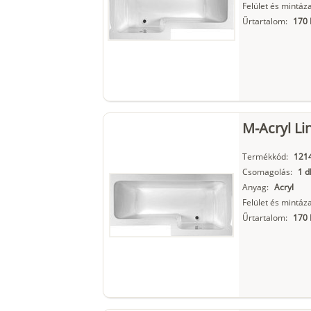
Felület és mintáza
Űrtartalom:
170 
M-Acryl Li
Termékkód:
121
Csomagolás:
1 d
Anyag:
Acryl
Felület és mintáza
Űrtartalom:
170 