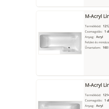
M-Acryl Li
Termékkód:
121
Csomagolás:
1 d
Anyag:
Acryl
Felület és mintáza
Űrtartalom:
160 
M-Acryl Li
Termékkód:
121
Csomagolás:
1 d
Anyag:
Acryl