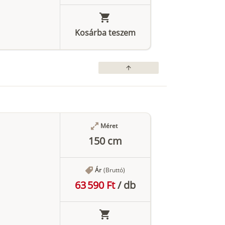
Kosárba teszem
arrow_upward
Méret
150 cm
Ár
(Bruttó)
63 590 Ft
/
db