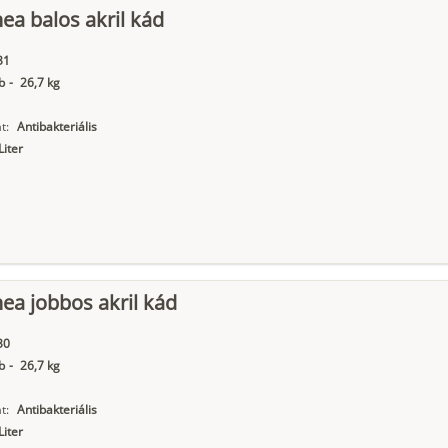
nea balos akril kád
31
b
-
26,7 kg
t:
Antibakteriális
Liter
nea jobbos akril kád
30
b
-
26,7 kg
t:
Antibakteriális
Liter