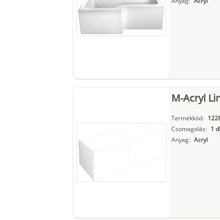
Anyag:
Acryl
M-Acryl Li
Termékkód:
122
Csomagolás:
1 d
Anyag:
Acryl