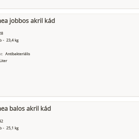
nea jobbos akril kád
28
b
-
23,4 kg
t:
Antibakteriális
Liter
nea balos akril kád
42
b
-
25,1 kg