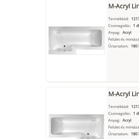
M-Acryl Li
Termékkód:
121
Csomagolás:
1 d
Anyag:
Acryl
Felület és mintáza
Űrtartalom:
180 
M-Acryl Li
Termékkód:
121
Csomagolás:
1 d
Anyag:
Acryl
Felület és mintáza
Űrtartalom:
180 