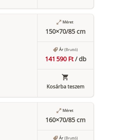
Méret
150×70/85 cm
Ár
(Bruttó)
141 590 Ft
/
db
Kosárba teszem
Méret
160×70/85 cm
Ár
(Bruttó)