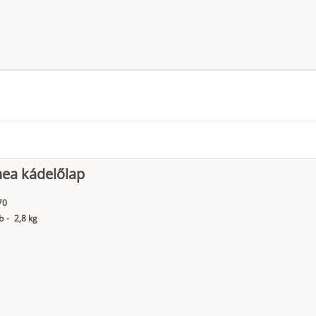
nea kádelőlap
70
b
-
2,8 kg