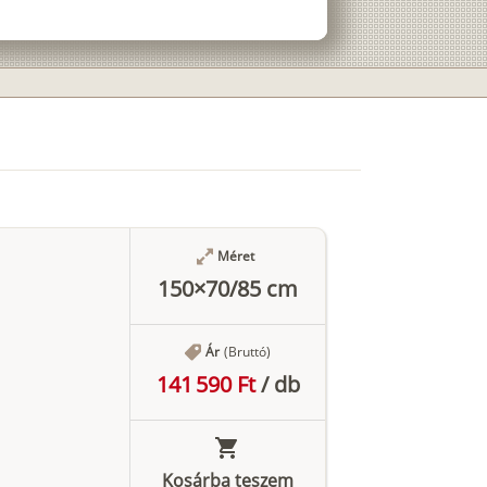
Méret
150×70/85 cm
Ár
(Bruttó)
141 590 Ft
/
db
Kosárba teszem