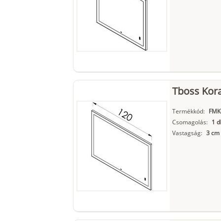
Tboss Kora
Termékkód:
FMK
Csomagolás:
1 d
Vastagság:
3 cm