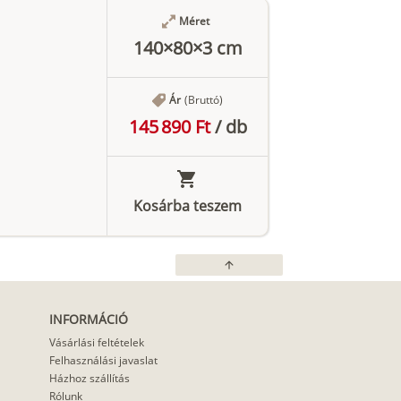
Méret
140×80×3 cm
Ár
(Bruttó)
145 890 Ft
/
db
Kosárba teszem
arrow_upward
INFORMÁCIÓ
Vásárlási feltételek
Felhasználási javaslat
Házhoz szállítás
Rólunk