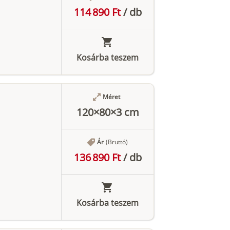
114 890 Ft
/
db
Kosárba teszem
Méret
120×80×3 cm
Ár
(Bruttó)
136 890 Ft
/
db
Kosárba teszem