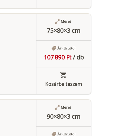
Méret
75×80×3 cm
Ár
(Bruttó)
107 890 Ft
/
db
Kosárba teszem
Méret
90×80×3 cm
Ár
(Bruttó)