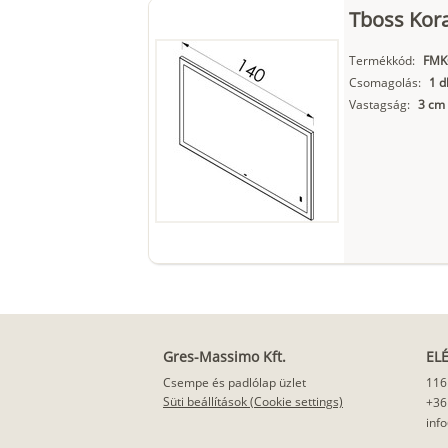
Tboss Kora
Termékkód:
FMK
Csomagolás:
1 d
Vastagság:
3 cm
Gres-Massimo Kft.
EL
Csempe és padlólap üzlet
116
Süti beállítások (Cookie settings)
+36
inf