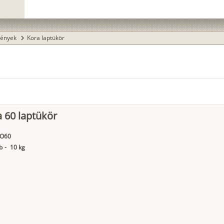
rények
Kora laptükör
chevron_right
 60 laptükör
O60
b
-
10 kg