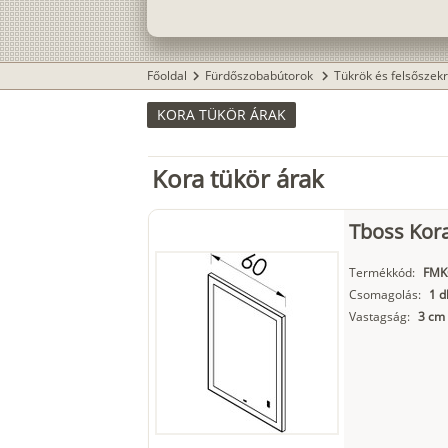
Főoldal
Fürdőszobabútorok
Tükrök és felsőszek
chevron_right
chevron_right
KORA TÜKÖR ÁRAK
Kora tükör árak
Tboss Kora
Termékkód:
FMK
Csomagolás:
1 d
Vastagság:
3 cm