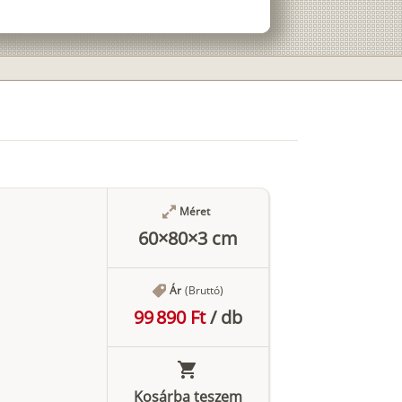
Méret
60×80×3 cm
Ár
(Bruttó)
99 890 Ft
/
db
Kosárba teszem