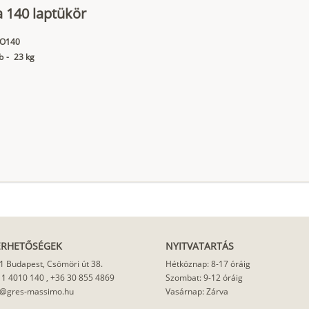
 140 laptükör
O140
b
-
23 kg
ÉRHETŐSÉGEK
NYITVATARTÁS
1 Budapest, Csömöri út 38.
Hétköznap: 8-17 óráig
 1 4010 140
,
+36 30 855 4869
Szombat: 9-12 óráig
o@gres-massimo.hu
Vasárnap: Zárva