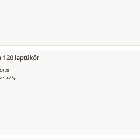
 120 laptükör
O120
b
-
20 kg