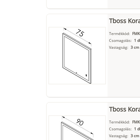
Tboss Kora
Termékkód:
FMK
Csomagolás:
1 d
Vastagság:
3 cm
Tboss Kora
Termékkód:
FMK
Csomagolás:
1 d
Vastagság:
3 cm