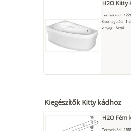
H2O Kitty 
Termékkód:
122
Csomagolás:
1 d
Anyag:
Acryl
Kiegészítők Kitty kádhoz
H2O Fém k
Termékkód:
153