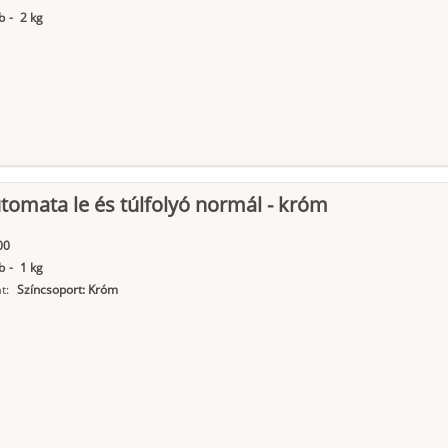
b
-
2 kg
tomata le és túlfolyó normál - króm
00
b
-
1 kg
t:
Színcsoport: Króm