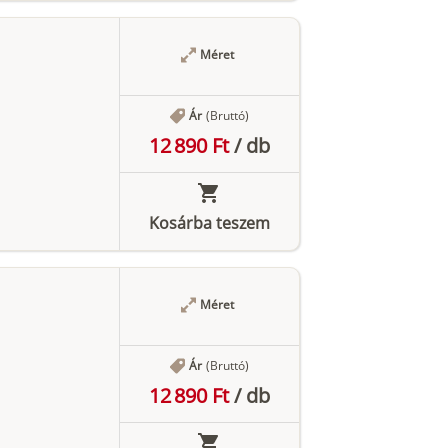
Méret
Ár
(Bruttó)
12 890 Ft
/
db
Kosárba teszem
Méret
Ár
(Bruttó)
12 890 Ft
/
db