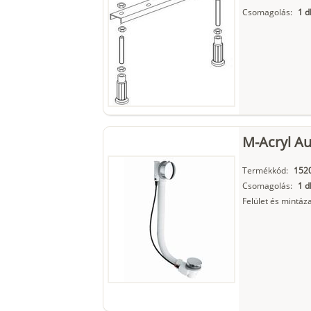
Csomagolás:
1 d
M-Acryl Au
Termékkód:
152
Csomagolás:
1 d
Felület és mintáza