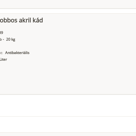
jobbos akril kád
89
b
-
20 kg
t:
Antibakteriális
Liter