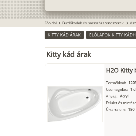
Főoldal
Fürdőkádak és masszázsrendszerek
Asz
chevron_right
chevron_right
KITTY KÁD ÁRAK
ELŐLAPOK KITTY KÁD
Kitty kád árak
H2O Kitty 
Termékkód:
120
Csomagolás:
1 d
Anyag:
Acryl
Felület és mintáza
Űrtartalom:
180 