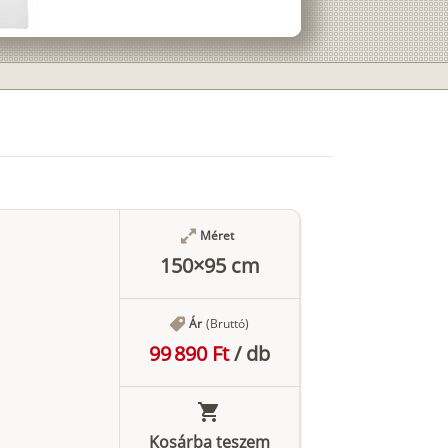
Méret
150×95 cm
Ár
(Bruttó)
99 890 Ft
/
db
Kosárba teszem