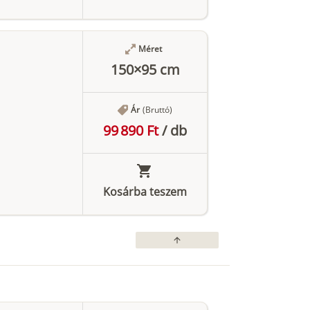
Méret
150×95 cm
Ár
(Bruttó)
99 890 Ft
/
db
Kosárba teszem
arrow_upward