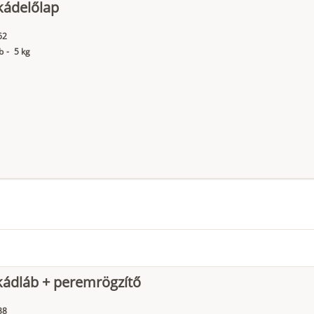
kádelőlap
62
b
-
5 kg
ádláb + peremrögzítő
38