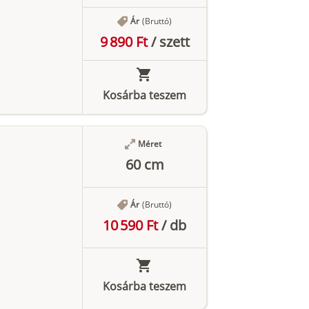
Ár
(Bruttó)
9 890 Ft
/
szett
Kosárba teszem
Méret
60 cm
Ár
(Bruttó)
10 590 Ft
/
db
Kosárba teszem