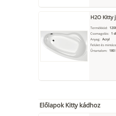
H2O Kitty 
Termékkód:
120
Csomagolás:
1 d
Anyag:
Acryl
Felület és mintáza
Űrtartalom:
180 
Előlapok Kitty kádhoz