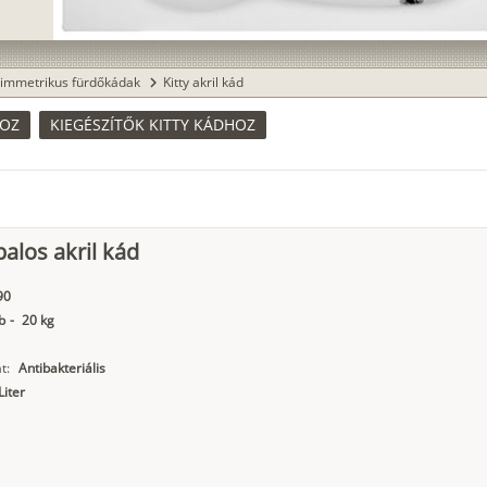
immetrikus fürdőkádak
Kitty akril kád
chevron_right
HOZ
KIEGÉSZÍTŐK KITTY KÁDHOZ
balos akril kád
90
b
-
20 kg
t:
Antibakteriális
Liter