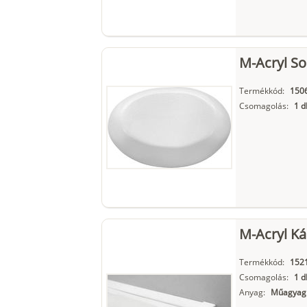
M-Acryl So
Termékkód:
150
Csomagolás:
1 d
M-Acryl Ká
Termékkód:
152
Csomagolás:
1 d
Anyag:
Műagyag