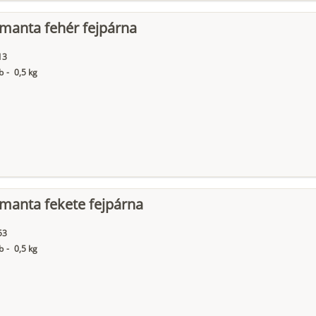
manta fehér fejpárna
13
b
-
0,5 kg
manta fekete fejpárna
53
b
-
0,5 kg