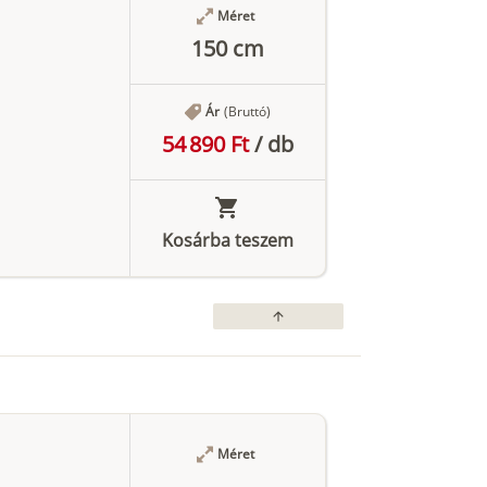
Méret
150 cm
Ár
(Bruttó)
54 890 Ft
/
db
Kosárba teszem
arrow_upward
Méret