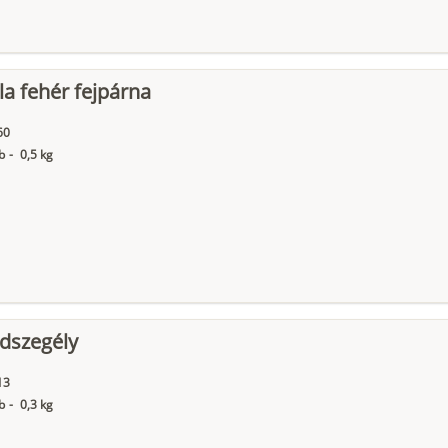
la fehér fejpárna
60
b
-
0,5 kg
dszegély
13
b
-
0,3 kg