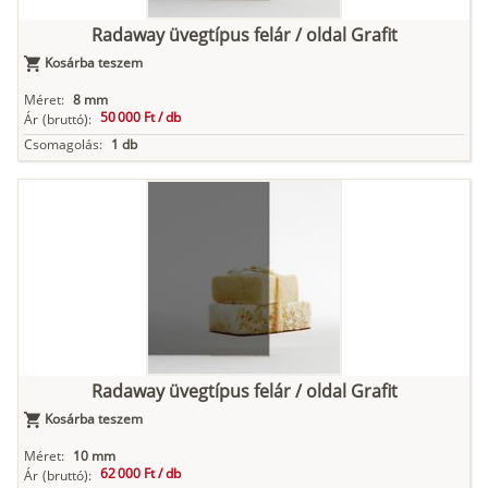
Radaway üvegtípus felár / oldal Grafit
Kosárba teszem
Méret:
8 mm
50 000 Ft /
db
Ár
(bruttó):
Csomagolás:
1 db
Radaway üvegtípus felár / oldal Grafit
Kosárba teszem
Méret:
10 mm
62 000 Ft /
db
Ár
(bruttó):