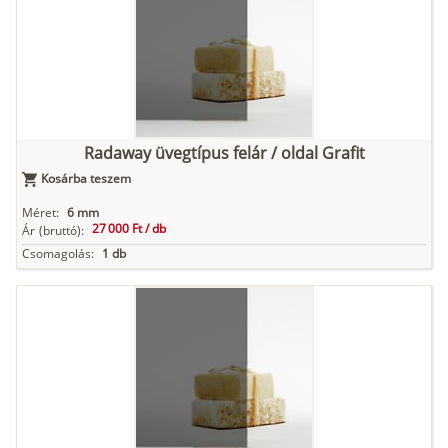
Radaway üvegtípus felár / oldal Grafit
Kosárba teszem
Méret:
6 mm
27 000 Ft /
db
Ár
(bruttó):
Csomagolás:
1 db