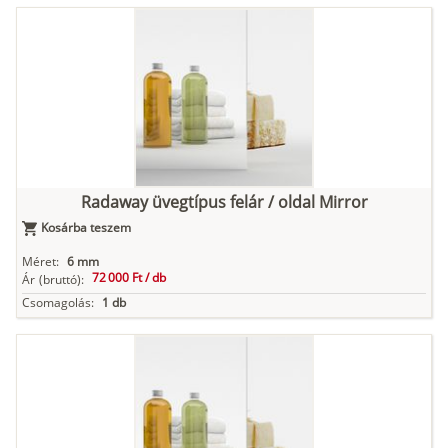
Radaway üvegtípus felár / oldal Mirror
Kosárba teszem
Méret:
6 mm
72 000 Ft /
db
Ár
(bruttó):
Csomagolás:
1 db