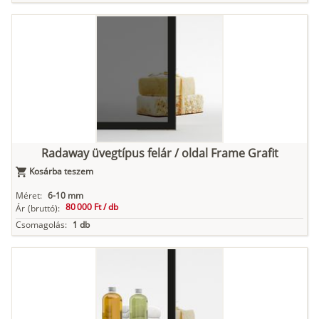
Radaway üvegtípus felár / oldal Frame Grafit
Kosárba teszem
Méret:
6-10 mm
80 000 Ft /
db
Ár
(bruttó):
Csomagolás:
1 db