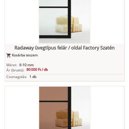
Radaway üvegtípus felár / oldal Factory Szatén
Kosárba teszem
Méret:
6-10 mm
80 000 Ft /
db
Ár
(bruttó):
Csomagolás:
1 db