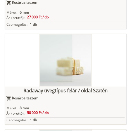
Kosárba teszem
Méret:
6 mm
27 000 Ft /
db
Ár
(bruttó):
Csomagolás:
1 db
Radaway üvegtípus felár / oldal Szatén
Kosárba teszem
Méret:
8 mm
50 000 Ft /
db
Ár
(bruttó):
Csomagolás:
1 db