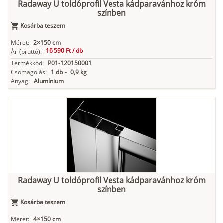
Radaway U toldóprofil Vesta kádparavánhoz króm
színben
Kosárba teszem
Méret:
2×150 cm
16 590 Ft /
db
Ár
(bruttó):
Termékkód:
P01-120150001
Csomagolás:
1 db
-
0,9 kg
Anyag:
Alumínium
Radaway U toldóprofil Vesta kádparavánhoz króm
színben
Kosárba teszem
Méret:
4×150 cm