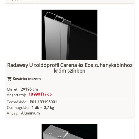
Radaway U toldóprofil Carena és Eos zuhanykabinhoz
króm színben
Kosárba teszem
Méret:
2×195 cm
18 990 Ft /
db
Ár
(bruttó):
Termékkód:
P01-133195001
Csomagolás:
1 db
-
0,7 kg
Anyag:
Alumínium