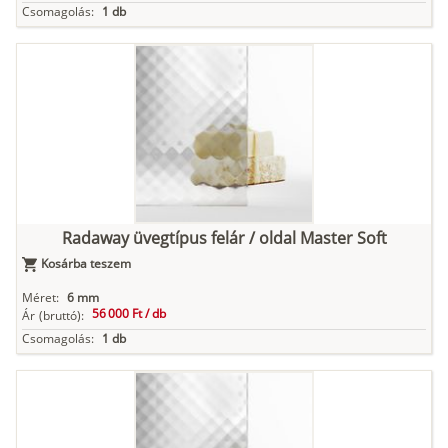
Csomagolás:
1 db
Radaway üvegtípus felár / oldal Master Soft
Kosárba teszem
Méret:
6 mm
56 000 Ft /
db
Ár
(bruttó):
Csomagolás:
1 db