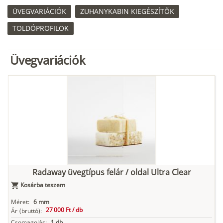
ÜVEGVARIÁCIÓK
ZUHANYKABIN KIEGÉSZÍTŐK
TOLDÓPROFILOK
Üvegvariációk
Radaway üvegtípus felár / oldal Ultra Clear
Kosárba teszem
Méret:
6 mm
27 000 Ft /
db
Ár
(bruttó):
Csomagolás:
1 db