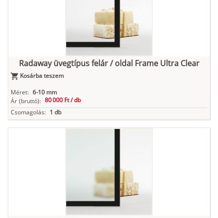
Radaway üvegtípus felár / oldal Frame Ultra Clear
Kosárba teszem
Méret:
6-10 mm
80 000 Ft /
db
Ár
(bruttó):
Csomagolás:
1 db