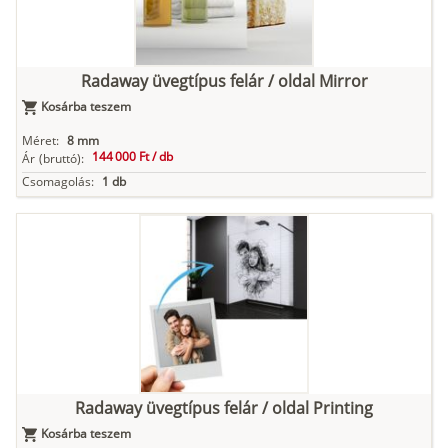
Radaway üvegtípus felár / oldal Mirror
Kosárba teszem
Méret:
8 mm
144 000 Ft /
db
Ár
(bruttó):
Csomagolás:
1 db
Radaway üvegtípus felár / oldal Printing
Kosárba teszem