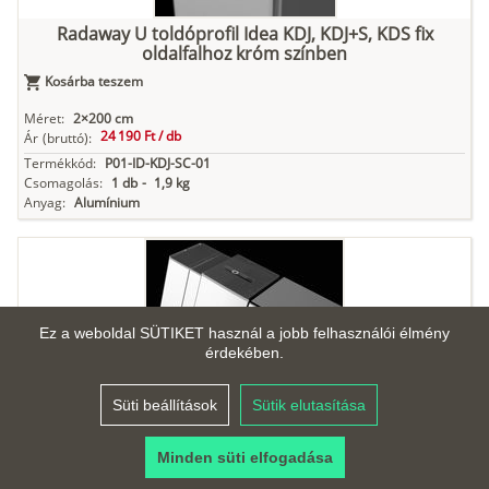
Radaway U toldóprofil Idea KDJ, KDJ+S, KDS fix
oldalfalhoz króm színben
Kosárba teszem
Méret:
2×200 cm
24 190 Ft /
db
Ár
(bruttó):
Termékkód:
P01-ID-KDJ-SC-01
Csomagolás:
1 db
-
1,9 kg
Anyag:
Alumínium
Ez a weboldal SÜTIKET használ a jobb felhasználói élmény
érdekében.
Süti beállítások
Sütik elutasítása
Radaway U toldóprofil Evo zuhanykabinhoz króm
színben
Minden süti elfogadása
Kosárba teszem