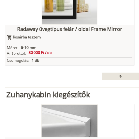
Radaway üvegtípus felár / oldal Frame Mirror
Kosárba teszem
Méret:
6-10 mm
80 000 Ft /
db
Ár
(bruttó):
Csomagolás:
1 db
arrow_upward
Zuhanykabin kiegészítők