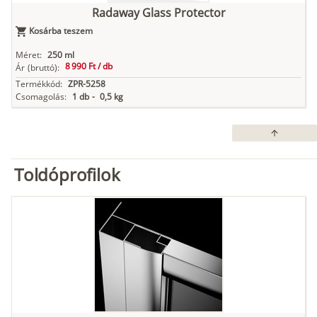
Radaway Glass Protector
Kosárba teszem
Méret:
250 ml
8 990 Ft /
db
Ár
(bruttó):
Termékkód:
ZPR-5258
Csomagolás:
1 db
-
0,5 kg
arrow_upward
Toldóprofilok