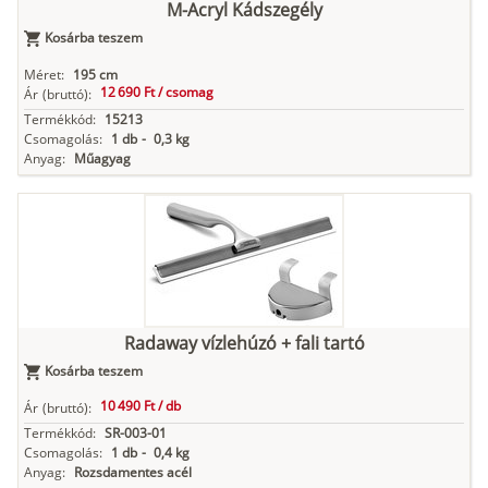
M-Acryl Kádszegély
Kosárba teszem
Méret:
195 cm
12 690 Ft /
csomag
Ár
(bruttó):
Termékkód:
15213
Csomagolás:
1 db
-
0,3 kg
Anyag:
Műagyag
Radaway vízlehúzó + fali tartó
Kosárba teszem
10 490 Ft /
db
Ár
(bruttó):
Termékkód:
SR-003-01
Csomagolás:
1 db
-
0,4 kg
Anyag:
Rozsdamentes acél