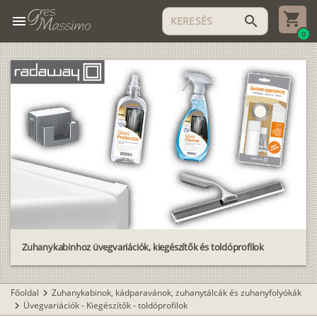
menu
search
0
Zuhanykabinhoz üvegvariációk, kiegészítők és toldóprofilok
Főoldal
Zuhanykabinok, kádparavánok, zuhanytálcák és zuhanyfolyókák
chevron_right
Üvegvariációk - Kiegészítők - toldóprofilok
chevron_right