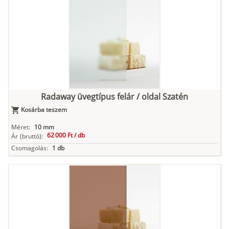
Radaway üvegtípus felár / oldal Szatén
Kosárba teszem
Méret:
10 mm
62 000 Ft /
db
Ár
(bruttó):
Csomagolás:
1 db