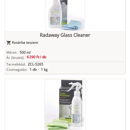
Radaway Glass Cleaner
Kosárba teszem
Méret:
500 ml
6 290 Ft /
db
Ár
(bruttó):
Termékkód:
ZCL-5265
Csomagolás:
1 db
-
1 kg