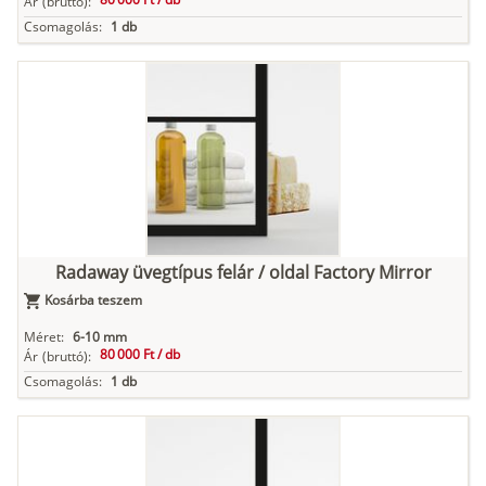
Ár
(bruttó):
Csomagolás:
1 db
Radaway üvegtípus felár / oldal Factory Mirror
Kosárba teszem
Méret:
6-10 mm
80 000 Ft /
db
Ár
(bruttó):
Csomagolás:
1 db