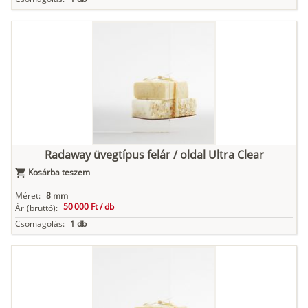
Radaway üvegtípus felár / oldal Ultra Clear
Kosárba teszem
Méret:
8 mm
50 000 Ft /
db
Ár
(bruttó):
Csomagolás:
1 db