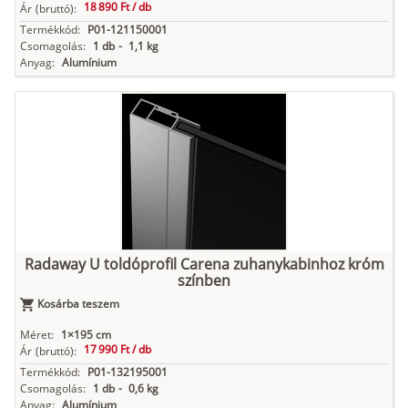
18 890 Ft /
db
Ár
(bruttó):
Termékkód:
P01-121150001
Csomagolás:
1 db
-
1,1 kg
Anyag:
Alumínium
Radaway U toldóprofil Carena zuhanykabinhoz króm
színben
Kosárba teszem
Méret:
1×195 cm
17 990 Ft /
db
Ár
(bruttó):
Termékkód:
P01-132195001
Csomagolás:
1 db
-
0,6 kg
Anyag:
Alumínium