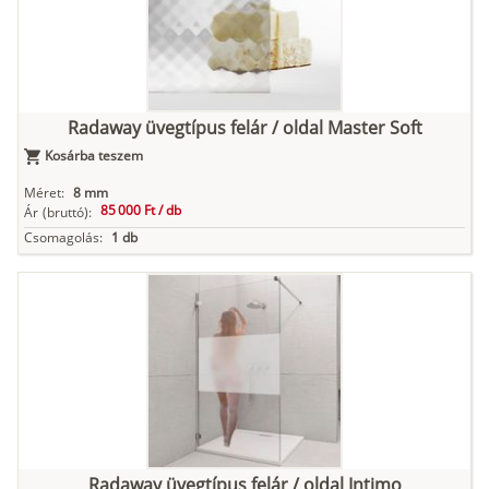
Radaway üvegtípus felár / oldal Master Soft
Kosárba teszem
Méret:
8 mm
85 000 Ft /
db
Ár
(bruttó):
Csomagolás:
1 db
Radaway üvegtípus felár / oldal Intimo