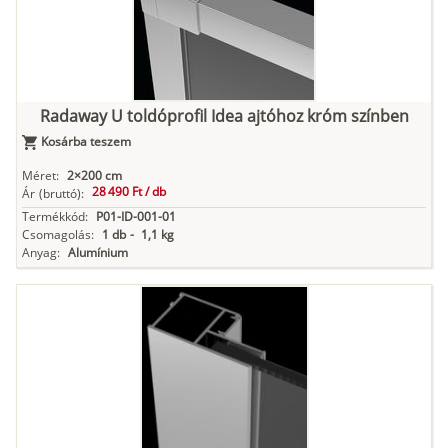
Radaway U toldóprofil Idea ajtóhoz króm színben
Kosárba teszem
Méret:
2×200 cm
28 490 Ft /
db
Ár
(bruttó):
Termékkód:
P01-ID-001-01
Csomagolás:
1 db
-
1,1 kg
Anyag:
Alumínium