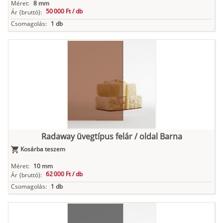
Méret:
8 mm
50 000 Ft /
db
Ár
(bruttó):
Csomagolás:
1 db
Radaway üvegtípus felár / oldal Barna
Kosárba teszem
Méret:
10 mm
62 000 Ft /
db
Ár
(bruttó):
Csomagolás:
1 db