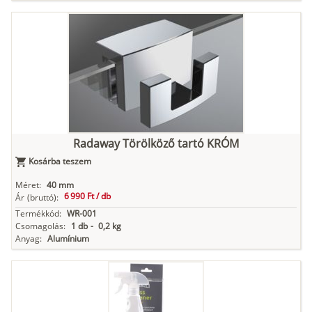
Radaway Törölköző tartó KRÓM
Kosárba teszem
Méret:
40 mm
6 990 Ft /
db
Ár
(bruttó):
Termékkód:
WR-001
Csomagolás:
1 db
-
0,2 kg
Anyag:
Alumínium