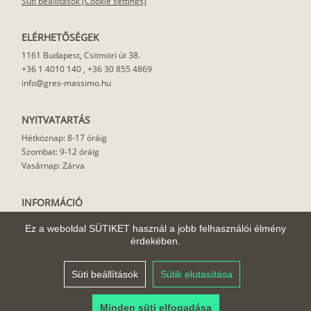
Süti beállítások (Cookie settings)
ELÉRHETŐSÉGEK
1161 Budapest, Csömöri út 38.
+36 1 4010 140
,
+36 30 855 4869
info@gres-massimo.hu
NYITVATARTÁS
Hétköznap: 8-17 óráig
Szombat: 9-12 óráig
Vasárnap: Zárva
INFORMÁCIÓ
Vásárlási feltételek
Ez a weboldal SÜTIKET használ a jobb felhasználói élmény
Felhasználási javaslat
érdekében.
Házhoz szállítás
Rólunk
Süti beállítások
Sütik elutasítása
Cikkek
Minden süti elfogadása