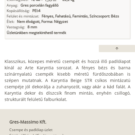
Anyag:
Gres porcelán fagyálló
Kopásállóság:
PEI:4
Felület és mintázat:
Fényes, Fahatású, Famintás, Színcsoport: Bézs
Élek:
Nem élvágott, Forma: Négyzet
Vastagság:
8 mm
Üzletünkben megtekinthető termék
arrow_upward
Klasszikus, közepes méretű csempét és hozzá illő padlólapot
kínál az Arte Karyntia sorozat. A fényes bézs és barna
színárnyalatú csempék kisebb méretű fürdőszobában is
szépen mutatnak. A Karyntia Beige STR csíkos mintázatú
csempéje jól dekorálja a zuhanyozót, vagy akár a kád falát. A
Karyntia dekor és díszcsík finom mintás, enyhén csillogó,
strukturált felületű falburkolat.
Gres-Massimo Kft.
Csempe és padlólap üzlet