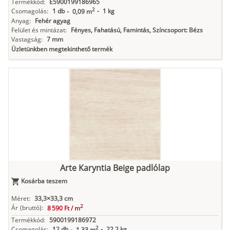
Termékkód:
E5900199186965
2
Csomagolás:
1 db
-
1 kg
-
0,09 m
Anyag:
Fehér agyag
Felület és mintázat:
Fényes, Fahatású, Famintás, Színcsoport: Bézs
Vastagság:
7 mm
Üzletünkben megtekinthető termék
Arte Karyntia Beige padlólap
Kosárba teszem
Méret:
33,3×33,3 cm
2
Ár
(bruttó):
8 590 Ft /
m
Termékkód:
5900199186972
2
Csomagolás:
12 db
-
22,2 kg
-
1,33 m