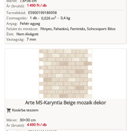
Méret:
7,4×36 cm
1 490 Ft /
db
Ár
(bruttó):
Termékkód:
E5900199186958
2
Csomagolás:
1 db
-
0,4 kg
-
0,026 m
Anyag:
Fehér agyag
Felület és mintázat:
Fényes, Fahatású, Famintás, Színcsoport: Bézs
Élek:
Nem élvágott
Vastagság:
7 mm
Arte MS-Karyntia Beige mozaik dekor
Kosárba teszem
Méret:
30×30 cm
4 490 Ft /
db
Ár
(bruttó):