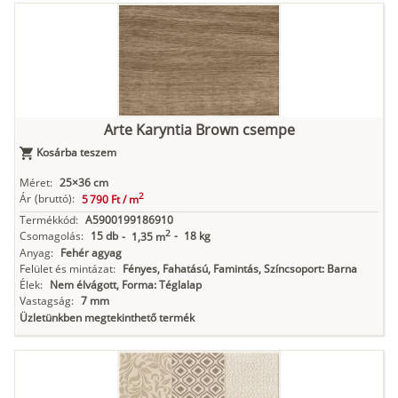
Arte Karyntia Brown csempe
Kosárba teszem
Méret:
25×36 cm
2
Ár
(bruttó):
5 790 Ft /
m
Termékkód:
A5900199186910
2
Csomagolás:
15 db
-
18 kg
-
1,35 m
Anyag:
Fehér agyag
Felület és mintázat:
Fényes, Fahatású, Famintás, Színcsoport: Barna
Élek:
Nem élvágott, Forma: Téglalap
Vastagság:
7 mm
Üzletünkben megtekinthető termék