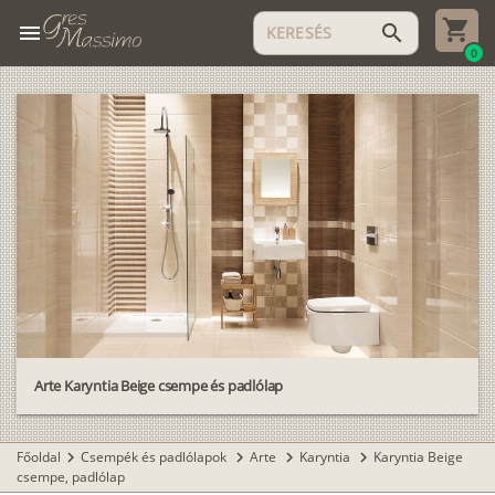
menu
search
0
Arte Karyntia Beige csempe és padlólap
Főoldal
Csempék és padlólapok
Arte
Karyntia
Karyntia Beige
chevron_right
chevron_right
chevron_right
chevron_right
csempe, padlólap