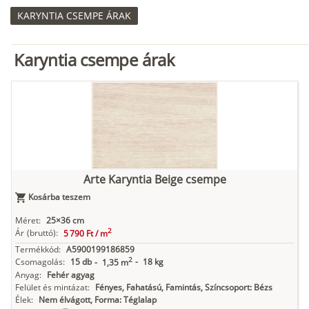
KARYNTIA CSEMPE ÁRAK
Karyntia csempe árak
Arte Karyntia Beige csempe
Kosárba teszem
Méret:
25×36 cm
2
Ár
(bruttó):
5 790 Ft /
m
Termékkód:
A5900199186859
2
Csomagolás:
15 db
-
18 kg
-
1,35 m
Anyag:
Fehér agyag
Felület és mintázat:
Fényes, Fahatású, Famintás, Színcsoport: Bézs
Élek:
Nem élvágott, Forma: Téglalap