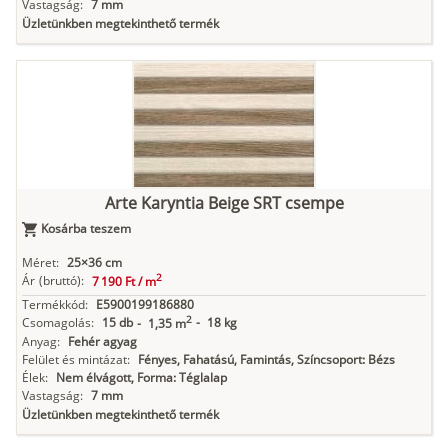
Vastagság:
7 mm
Üzletünkben megtekinthető termék
Arte Karyntia Beige SRT csempe
Kosárba teszem
Méret:
25×36 cm
2
Ár
(bruttó):
7 190 Ft /
m
Termékkód:
E5900199186880
2
Csomagolás:
15 db
-
18 kg
-
1,35 m
Anyag:
Fehér agyag
Felület és mintázat:
Fényes, Fahatású, Famintás, Színcsoport: Bézs
Élek:
Nem élvágott, Forma: Téglalap
Vastagság:
7 mm
Üzletünkben megtekinthető termék