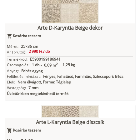
Arte D-Karyntia Beige dekor
Kosárba teszem
Méret:
25×36 cm
2 990 Ft /
db
Ár
(bruttó):
Termékkód:
E5900199186941
2
Csomagolás:
1 db
-
1,25 kg
-
0,09 m
Anyag:
Fehér agyag
Felület és mintázat:
Fényes, Fahatású, Famintás, Színcsoport: Bézs
Élek:
Nem élvágott, Forma: Téglalap
Vastagság:
7 mm
Üzletünkben megtekinthető termék
Arte L-Karyntia Beige díszcsík
Kosárba teszem