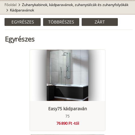
Főoldal
Zuhanykabinok, kádparavánok, zuhanytálcák és zuhanyfolyókák
chevron_right
Kádparavánok
chevron_right
EGYRÉSZES
TÖBBRÉSZES
ZÁRT
Egyrészes
Easy75 kádparaván
75
76 890 Ft -tól