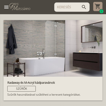
menu
search
0
Radaway és M-Acryl kádparavánok
SZŰRŐK
Szűrők használatával szűkítheti a keresett kategóriákat.