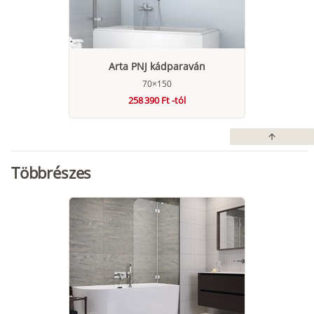
Arta PNJ kádparaván
70×150
258 390 Ft -tól
arrow_upward
Többrészes