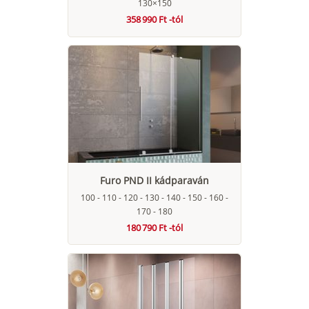
130×150
358 990 Ft -tól
Furo PND II kádparaván
100 - 110 - 120 - 130 - 140 - 150 - 160 -
170 - 180
180 790 Ft -tól