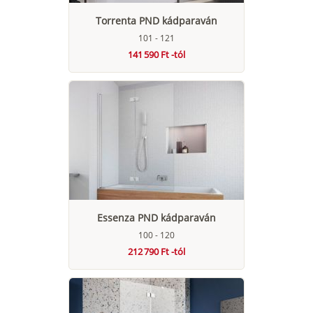
Torrenta PND kádparaván
101 - 121
141 590 Ft -tól
Essenza PND kádparaván
100 - 120
212 790 Ft -tól