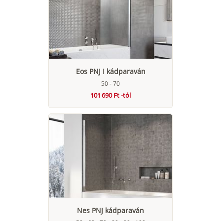
Eos PNJ I kádparaván
50 - 70
101 690 Ft -tól
Nes PNJ kádparaván