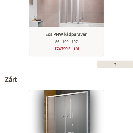
Eos PNW kádparaván
86 - 100 - 107
174 790 Ft -tól
arrow_upward
Zárt