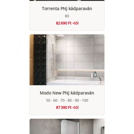
Torrenta PNJ kádparaván
80
82 690 Ft -tól
Modo New PNJ kádparaván
50 - 60 - 70 - 80 - 90 - 100
87 390 Ft -tól