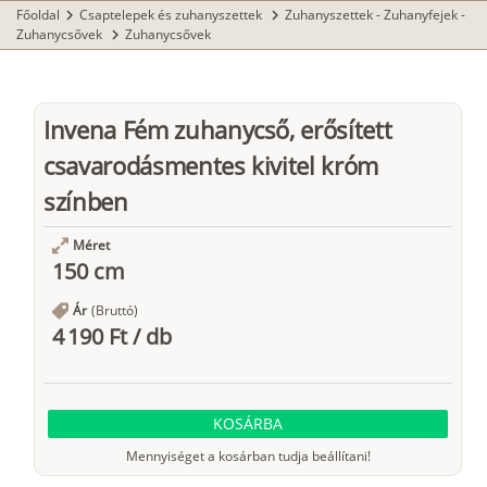
Főoldal
Csaptelepek és zuhanyszettek
Zuhanyszettek - Zuhanyfejek -
chevron_right
chevron_right
Zuhanycsővek
Zuhanycsővek
chevron_right
Invena Fém zuhanycső, erősített
csavarodásmentes kivitel króm
színben
Méret
150 cm
Ár
(Bruttó)
4 190 Ft
/
db
KOSÁRBA
Mennyiséget a kosárban tudja beállítani!