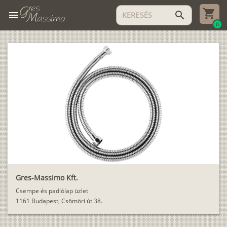
menu
search
0
Gres-Massimo Kft.
Csempe és padlólap üzlet
1161 Budapest, Csömöri út 38.