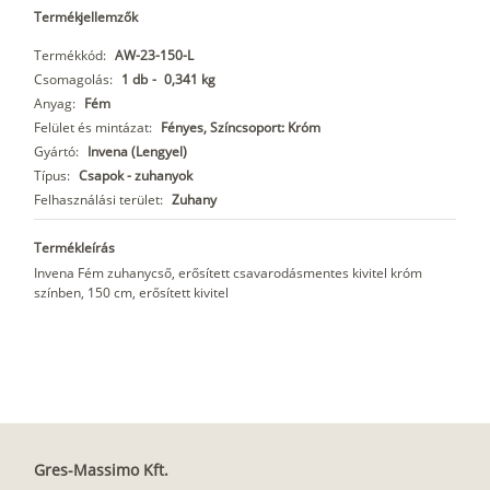
Termékjellemzők
Termékkód:
AW-23-150-L
Csomagolás:
1 db
-
0,341 kg
Anyag:
Fém
Felület és mintázat:
Fényes, Színcsoport: Króm
Gyártó:
Invena (Lengyel)
Típus:
Csapok - zuhanyok
Felhasználási terület:
Zuhany
Termékleírás
Invena Fém zuhanycső, erősített csavarodásmentes kivitel króm
színben, 150 cm, erősített kivitel
Gres-Massimo Kft.