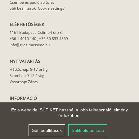
Csempe és padlólap üzlet
Süti beállítások (Cookie settings)
ELÉRHETŐSÉGEK
1161 Budapest, Csömöri út 38.
+36 1 4010 140
,
+36 30 855 4869
info@gres-massimo.hu
NYITVATARTÁS
Hétköznap: 8-17 óráig
Szombat: 9-12 óráig
Vasárnap: Zárva
INFORMÁCIÓ
Vásárlási feltételek
Ez a weboldal SÜTIKET használ a jobb felhasználói élmény
Felhasználási javaslat
érdekében.
Házhoz szállítás
Rólunk
Süti beállítások
Sütik elutasítása
Cikkek