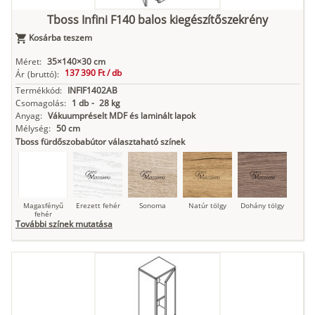
Tboss Infini F140 balos kiegészítőszekrény
Kosárba teszem
Antracit
Matt fekete
Méret:
35×140×30 cm
137 390 Ft /
db
Ár
(bruttó):
Termékkód:
INFIF1402AB
Csomagolás:
1 db
-
28 kg
Anyag:
Vákuumpréselt MDF és laminált lapok
Mélység:
50 cm
Tboss fürdőszobabútor választaható színek
Magasfényű
Erezett fehér
Sonoma
Natúr tölgy
Dohány tölgy
fehér
További színek mutatása
Tuja
Grafit fa
Loft beton
Szupermatt
Lágy krém
fehér