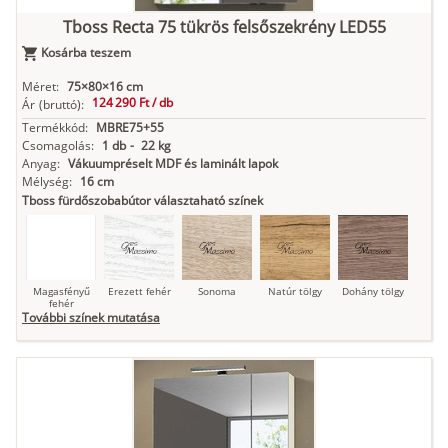
Tboss Recta 75 tükrös felsőszekrény LED55
Kosárba teszem
Antracit
Matt fekete
Méret:
75×80×16 cm
124 290 Ft /
db
Ár
(bruttó):
Termékkód:
MBRE75+55
Csomagolás:
1 db
-
22 kg
Anyag:
Vákuumpréselt MDF és laminált lapok
Mélység:
16 cm
Tboss fürdőszobabútor választaható színek
Magasfényű
Erezett fehér
Sonoma
Natúr tölgy
Dohány tölgy
fehér
További színek mutatása
Tuja
Grafit fa
Loft beton
Szupermatt
Lágy krém
fehér