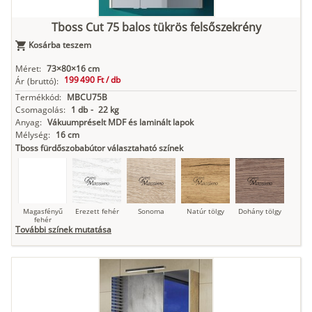
Tboss Cut 75 balos tükrös felsőszekrény
Kosárba teszem
Antracit
Matt fekete
Méret:
73×80×16 cm
199 490 Ft /
db
Ár
(bruttó):
Termékkód:
MBCU75B
Csomagolás:
1 db
-
22 kg
Anyag:
Vákuumpréselt MDF és laminált lapok
Mélység:
16 cm
Tboss fürdőszobabútor választaható színek
Magasfényű
Erezett fehér
Sonoma
Natúr tölgy
Dohány tölgy
fehér
További színek mutatása
Tuja
Grafit fa
Loft beton
Szupermatt
Lágy krém
fehér