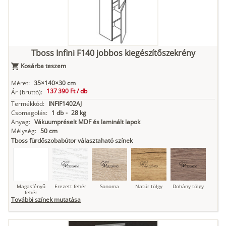
Kasmír
Kőszürke
Nádzöld
Füstös zöld
Matt
indigókék
Tboss Infini F140 jobbos kiegészítőszekrény
Kosárba teszem
Antracit
Matt fekete
Méret:
35×140×30 cm
137 390 Ft /
db
Ár
(bruttó):
Termékkód:
INFIF1402AJ
Csomagolás:
1 db
-
28 kg
Anyag:
Vákuumpréselt MDF és laminált lapok
Mélység:
50 cm
Tboss fürdőszobabútor választaható színek
Magasfényű
Erezett fehér
Sonoma
Natúr tölgy
Dohány tölgy
fehér
További színek mutatása