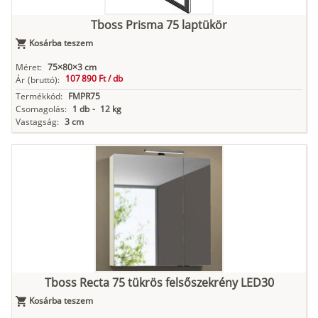
Tboss Prisma 75 laptükör
Kosárba teszem
Méret:
75×80×3 cm
107 890 Ft /
db
Ár
(bruttó):
Termékkód:
FMPR75
Csomagolás:
1 db
-
12 kg
Vastagság:
3 cm
Tboss Recta 75 tükrös felsőszekrény LED30
Kosárba teszem