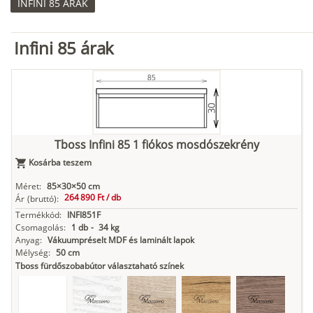
INFINI 85 ÁRAK
Infini 85 árak
Tboss Infini 85 1 fiókos mosdószekrény
Kosárba teszem
Méret:
85×30×50 cm
264 890 Ft /
db
Ár
(bruttó):
Termékkód:
INFI851F
Csomagolás:
1 db
-
34 kg
Anyag:
Vákuumpréselt MDF és laminált lapok
Mélység:
50 cm
Tboss fürdőszobabútor választaható színek