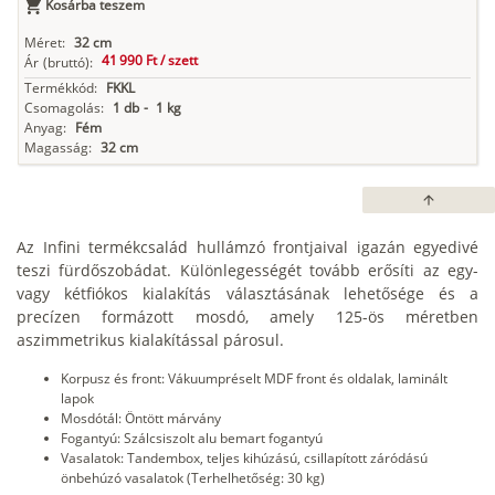
Kosárba teszem
Méret:
32 cm
41 990 Ft /
szett
Ár
(bruttó):
Termékkód:
FKKL
Csomagolás:
1 db
-
1 kg
Anyag:
Fém
Magasság:
32 cm
arrow_upward
Az Infini termékcsalád hullámzó frontjaival igazán egyedivé
teszi fürdőszobádat. Különlegességét tovább erősíti az egy-
vagy kétfiókos kialakítás választásának lehetősége és a
precízen formázott mosdó, amely 125-ös méretben
aszimmetrikus kialakítással párosul.
Korpusz és front: Vákuumpréselt MDF front és oldalak, laminált
lapok
Mosdótál: Öntött márvány
Fogantyú: Szálcsiszolt alu bemart fogantyú
Vasalatok: Tandembox, teljes kihúzású, csillapított záródású
önbehúzó vasalatok (Terhelhetőség: 30 kg)