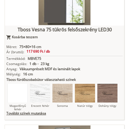
Kasmír
Kőszürke
Nádzöld
Füstös zöld
Matt
indigókék
Tboss Vesna 75 tükrös felsőszekrény LED30
Kosárba teszem
Antracit
Matt fekete
Méret:
75×80×16 cm
117 690 Ft /
db
Ár
(bruttó):
Termékkód:
MBVE75
Csomagolás:
1 db
-
23 kg
Anyag:
Vákuumpréselt MDF és laminált lapok
Mélység:
16 cm
Tboss fürdőszobabútor választaható színek
Magasfényű
Erezett fehér
Sonoma
Natúr tölgy
Dohány tölgy
fehér
További színek mutatása