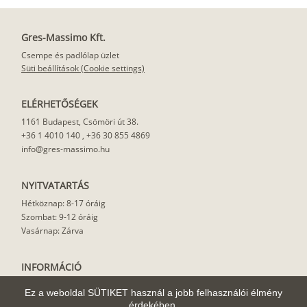
Gres-Massimo Kft.
Csempe és padlólap üzlet
Süti beállítások (Cookie settings)
ELÉRHETŐSÉGEK
1161 Budapest, Csömöri út 38.
+36 1 4010 140
,
+36 30 855 4869
info@gres-massimo.hu
NYITVATARTÁS
Hétköznap: 8-17 óráig
Szombat: 9-12 óráig
Vasárnap: Zárva
INFORMÁCIÓ
Vásárlási feltételek
Ez a weboldal SÜTIKET használ a jobb felhasználói élmény
Felhasználási javaslat
érdekében.