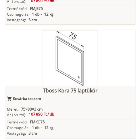
107 890 Ft /
db
Ár
(bruttó):
Termékkód:
FMJE75
Csomagolás:
1 db
-
12 kg
Vastagság:
3 cm
Tboss Kora 75 laptükör
Kosárba teszem
Méret:
75×80×3 cm
107 890 Ft /
db
Ár
(bruttó):
Termékkód:
FMKO75
Csomagolás:
1 db
-
12 kg
Vastagság:
3 cm