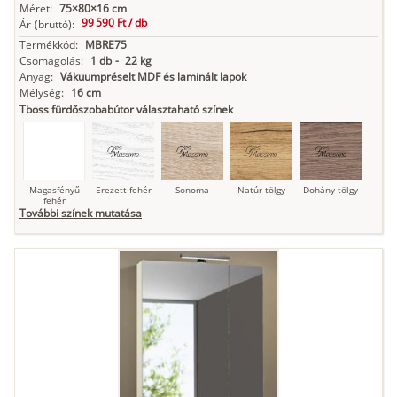
Méret:
75×80×16 cm
99 590 Ft /
db
Ár
(bruttó):
Termékkód:
MBRE75
Csomagolás:
1 db
-
22 kg
Anyag:
Vákuumpréselt MDF és laminált lapok
Mélység:
16 cm
Tboss fürdőszobabútor választaható színek
Magasfényű
Erezett fehér
Sonoma
Natúr tölgy
Dohány tölgy
fehér
További színek mutatása
Tuja
Grafit fa
Loft beton
Szupermatt
Lágy krém
fehér
Kasmír
Kőszürke
Nádzöld
Füstös zöld
Matt
indigókék