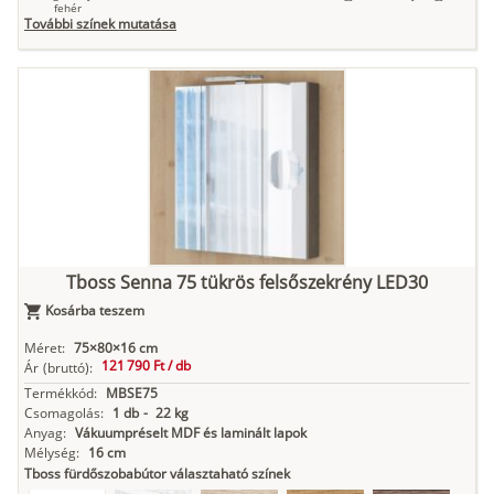
fehér
További színek mutatása
Tuja
Grafit fa
Loft beton
Szupermatt
Lágy krém
fehér
Kasmír
Kőszürke
Nádzöld
Füstös zöld
Matt
indigókék
Tboss Senna 75 tükrös felsőszekrény LED30
Kosárba teszem
Antracit
Matt fekete
Méret:
75×80×16 cm
121 790 Ft /
db
Ár
(bruttó):
Termékkód:
MBSE75
Csomagolás:
1 db
-
22 kg
Anyag:
Vákuumpréselt MDF és laminált lapok
Mélység:
16 cm
Tboss fürdőszobabútor választaható színek