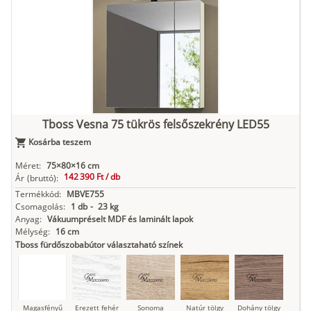
Tuja
Grafit fa
Loft beton
Szupermatt
Lágy krém
fehér
Kasmír
Kőszürke
Nádzöld
Füstös zöld
Matt
indigókék
Tboss Vesna 75 tükrös felsőszekrény LED55
Kosárba teszem
Antracit
Matt fekete
Méret:
75×80×16 cm
142 390 Ft /
db
Ár
(bruttó):
Termékkód:
MBVE755
Csomagolás:
1 db
-
23 kg
Anyag:
Vákuumpréselt MDF és laminált lapok
Mélység:
16 cm
Tboss fürdőszobabútor választaható színek
Magasfényű
Erezett fehér
Sonoma
Natúr tölgy
Dohány tölgy