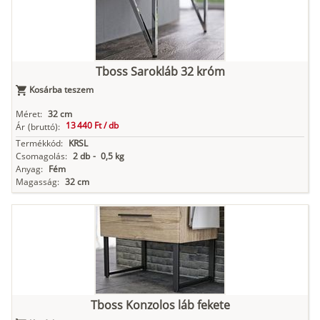
Tboss Sarokláb 32 króm
Kosárba teszem
Méret:
32 cm
13 440 Ft /
db
Ár
(bruttó):
Termékkód:
KRSL
Csomagolás:
2 db
-
0,5 kg
Anyag:
Fém
Magasság:
32 cm
Tboss Konzolos láb fekete