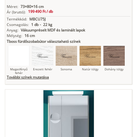
Méret:
73×80×16 cm
199 490 Ft /
db
Ár
(bruttó):
Termékkód:
MBCU75J
Csomagolás:
1 db
-
22 kg
Anyag:
Vákuumpréselt MDF és laminált lapok
Mélység:
16 cm
Tboss fürdőszobabútor választaható színek
Magasfényű
Erezett fehér
Sonoma
Natúr tölgy
Dohány tölgy
fehér
További színek mutatása
Tuja
Grafit fa
Loft beton
Szupermatt
Lágy krém
fehér
Kasmír
Kőszürke
Nádzöld
Füstös zöld
Matt
indigókék