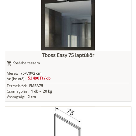
Tuja
Grafit fa
Loft beton
Szupermatt
Lágy krém
fehér
Kasmír
Kőszürke
Nádzöld
Füstös zöld
Matt
indigókék
Tboss Easy 75 laptükör
Kosárba teszem
Antracit
Matt fekete
Méret:
75×70×2 cm
53 490 Ft /
db
Ár
(bruttó):
Termékkód:
FMEA75
Csomagolás:
1 db
-
20 kg
Vastagság:
2 cm