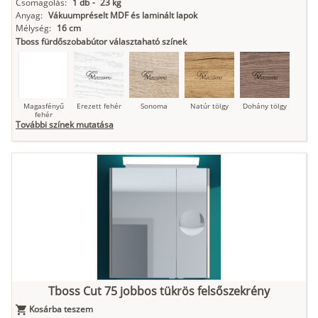
Csomagolás:
1 db
-
23 kg
Anyag:
Vákuumpréselt MDF és laminált lapok
Mélység:
16 cm
Tboss fürdőszobabútor választaható színek
Magasfényű
Erezett fehér
Sonoma
Natúr tölgy
Dohány tölgy
fehér
További színek mutatása
Tuja
Grafit fa
Loft beton
Szupermatt
Lágy krém
fehér
Kasmír
Kőszürke
Nádzöld
Füstös zöld
Matt
indigókék
Tboss Cut 75 jobbos tükrös felsőszekrény
Kosárba teszem
Antracit
Matt fekete