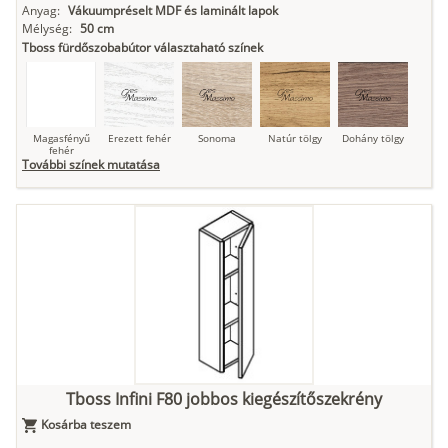
Anyag:
Vákuumpréselt MDF és laminált lapok
Mélység:
50 cm
Tboss fürdőszobabútor választaható színek
Magasfényű
Erezett fehér
Sonoma
Natúr tölgy
Dohány tölgy
fehér
További színek mutatása
Tuja
Grafit fa
Loft beton
Szupermatt
Lágy krém
fehér
Kasmír
Kőszürke
Nádzöld
Füstös zöld
Matt
indigókék
Tboss Infini F80 jobbos kiegészítőszekrény
Kosárba teszem
Antracit
Matt fekete