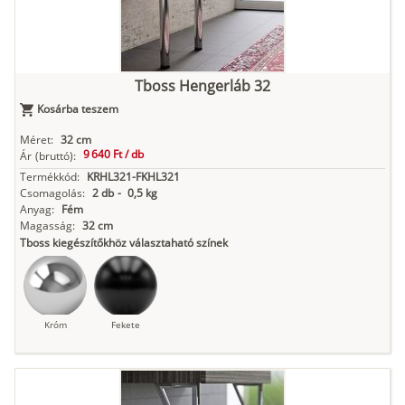
Tboss Hengerláb 32
Kosárba teszem
Méret:
32 cm
9 640 Ft /
db
Ár
(bruttó):
Termékkód:
KRHL321-FKHL321
Csomagolás:
2 db
-
0,5 kg
Anyag:
Fém
Magasság:
32 cm
Tboss kiegészítőkhöz választaható színek
Króm
Fekete