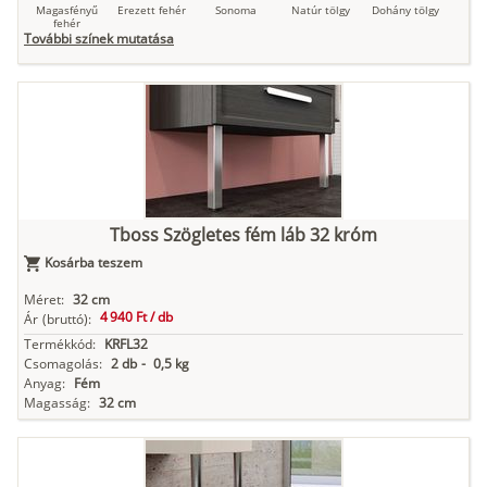
Magasfényű
Erezett fehér
Sonoma
Natúr tölgy
Dohány tölgy
fehér
További színek mutatása
Tuja
Grafit fa
Loft beton
Szupermatt
Lágy krém
fehér
Kasmír
Kőszürke
Nádzöld
Füstös zöld
Matt
Tboss Szögletes fém láb 32 króm
indigókék
Kosárba teszem
Méret:
32 cm
4 940 Ft /
db
Ár
(bruttó):
Antracit
Matt fekete
Termékkód:
KRFL32
Csomagolás:
2 db
-
0,5 kg
Anyag:
Fém
Magasság:
32 cm