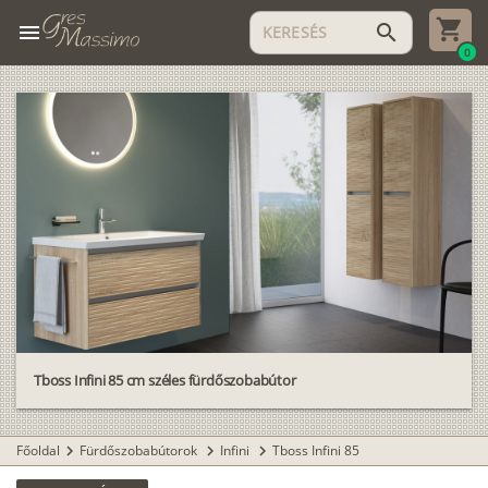
menu
search
0
Tboss Infini 85 cm széles fürdőszobabútor
Főoldal
Fürdőszobabútorok
Infini
Tboss Infini 85
chevron_right
chevron_right
chevron_right