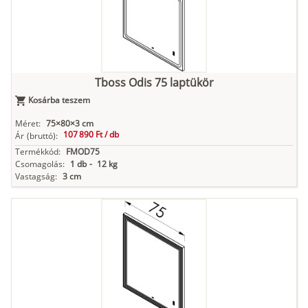
Tboss Odis 75 laptükör
Kosárba teszem
Méret:
75×80×3 cm
107 890 Ft /
db
Ár
(bruttó):
Termékkód:
FMOD75
Csomagolás:
1 db
-
12 kg
Vastagság:
3 cm