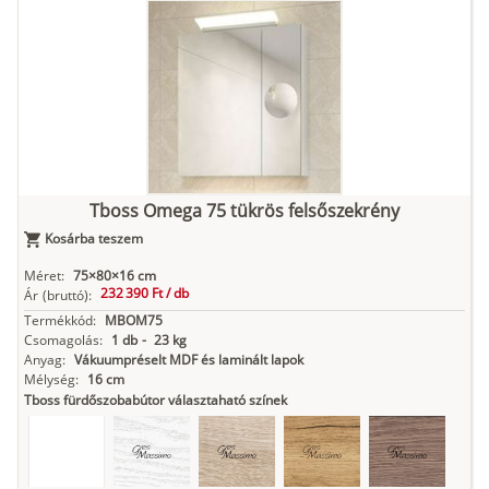
Tuja
Grafit fa
Loft beton
Szupermatt
Lágy krém
fehér
Kasmír
Kőszürke
Nádzöld
Füstös zöld
Matt
indigókék
Tboss Omega 75 tükrös felsőszekrény
Kosárba teszem
Antracit
Matt fekete
Méret:
75×80×16 cm
232 390 Ft /
db
Ár
(bruttó):
Termékkód:
MBOM75
Csomagolás:
1 db
-
23 kg
Anyag:
Vákuumpréselt MDF és laminált lapok
Mélység:
16 cm
Tboss fürdőszobabútor választaható színek