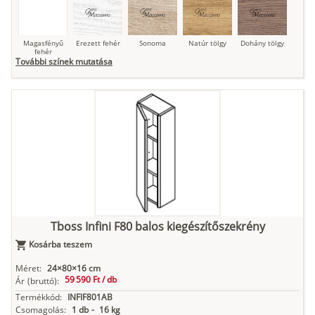
Magasfényű
Erezett fehér
Sonoma
Natúr tölgy
Dohány tölgy
fehér
További színek mutatása
Tuja
Grafit fa
Loft beton
Szupermatt
Lágy krém
fehér
Kasmír
Kőszürke
Nádzöld
Füstös zöld
Matt
indigókék
Tboss Infini F80 balos kiegészítőszekrény
Kosárba teszem
Antracit
Matt fekete
Méret:
24×80×16 cm
59 590 Ft /
db
Ár
(bruttó):
Termékkód:
INFIF801AB
Csomagolás:
1 db
-
16 kg