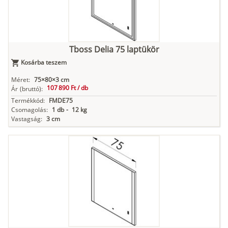
Tboss Delia 75 laptükör
Kosárba teszem
Méret:
75×80×3 cm
107 890 Ft /
db
Ár
(bruttó):
Termékkód:
FMDE75
Csomagolás:
1 db
-
12 kg
Vastagság:
3 cm