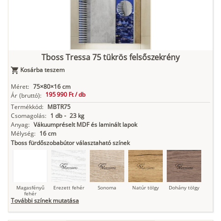
Kasmír
Kőszürke
Nádzöld
Füstös zöld
Matt
indigókék
Tboss Tressa 75 tükrös felsőszekrény
Kosárba teszem
Antracit
Matt fekete
Méret:
75×80×16 cm
195 990 Ft /
db
Ár
(bruttó):
Termékkód:
MBTR75
Csomagolás:
1 db
-
23 kg
Anyag:
Vákuumpréselt MDF és laminált lapok
Mélység:
16 cm
Tboss fürdőszobabútor választaható színek
Magasfényű
Erezett fehér
Sonoma
Natúr tölgy
Dohány tölgy
fehér
További színek mutatása