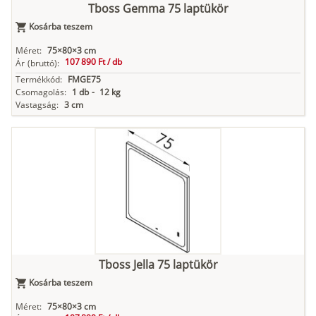
Tboss Gemma 75 laptükör
Kosárba teszem
Méret:
75×80×3 cm
107 890 Ft /
db
Ár
(bruttó):
Termékkód:
FMGE75
Csomagolás:
1 db
-
12 kg
Vastagság:
3 cm
Tboss Jella 75 laptükör
Kosárba teszem
Méret:
75×80×3 cm