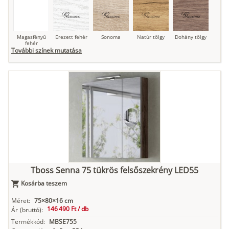
Magasfényű
Erezett fehér
Sonoma
Natúr tölgy
Dohány tölgy
fehér
További színek mutatása
Tuja
Grafit fa
Loft beton
Szupermatt
Lágy krém
fehér
Kasmír
Kőszürke
Nádzöld
Füstös zöld
Matt
indigókék
Tboss Senna 75 tükrös felsőszekrény LED55
Kosárba teszem
Antracit
Matt fekete
Méret:
75×80×16 cm
146 490 Ft /
db
Ár
(bruttó):
Termékkód:
MBSE755