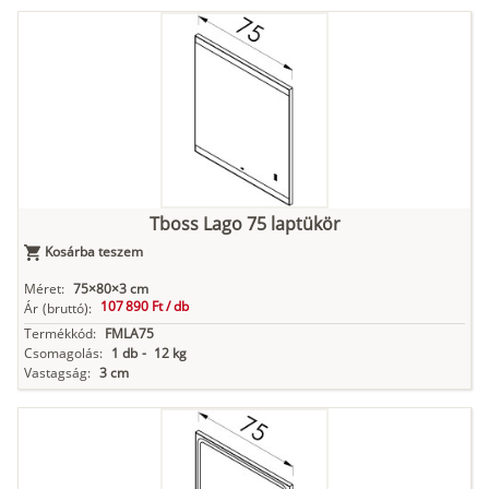
Tboss Lago 75 laptükör
Kosárba teszem
Méret:
75×80×3 cm
107 890 Ft /
db
Ár
(bruttó):
Termékkód:
FMLA75
Csomagolás:
1 db
-
12 kg
Vastagság:
3 cm