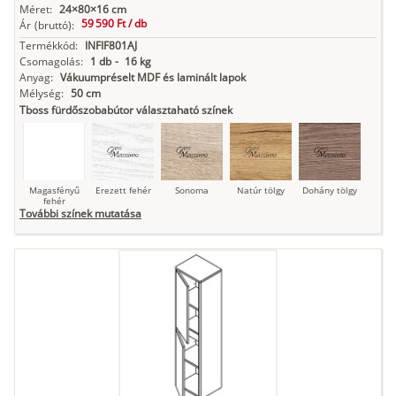
Méret:
24×80×16 cm
59 590 Ft /
db
Ár
(bruttó):
Termékkód:
INFIF801AJ
Csomagolás:
1 db
-
16 kg
Anyag:
Vákuumpréselt MDF és laminált lapok
Mélység:
50 cm
Tboss fürdőszobabútor választaható színek
Magasfényű
Erezett fehér
Sonoma
Natúr tölgy
Dohány tölgy
fehér
További színek mutatása
Tuja
Grafit fa
Loft beton
Szupermatt
Lágy krém
fehér
Kasmír
Kőszürke
Nádzöld
Füstös zöld
Matt
indigókék