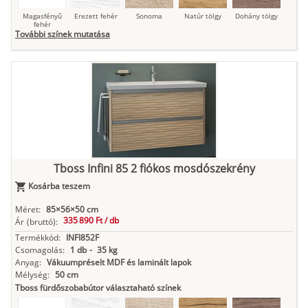
Magasfényű
Erezett fehér
Sonoma
Natúr tölgy
Dohány tölgy
fehér
További színek mutatása
Tuja
Grafit fa
Loft beton
Szupermatt
Lágy krém
fehér
Kasmír
Kőszürke
Nádzöld
Füstös zöld
Matt
indigókék
Tboss Infini 85 2 fiókos mosdószekrény
Kosárba teszem
Méret:
85×56×50 cm
Antracit
Matt fekete
335 890 Ft /
db
Ár
(bruttó):
Termékkód:
INFI852F
Csomagolás:
1 db
-
35 kg
Anyag:
Vákuumpréselt MDF és laminált lapok
Mélység:
50 cm
Tboss fürdőszobabútor választaható színek