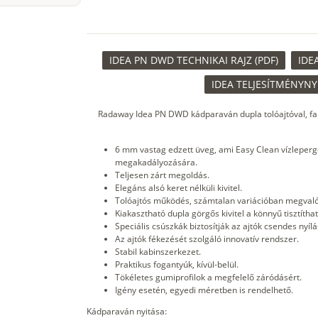
IDEA PN DWD TECHNIKAI RAJZ (PDF)
IDE
IDEA TELJESÍTMÉNYNY
Radaway Idea PN DWD kádparaván dupla tolóajtóval, falt
6 mm vastag edzett üveg, ami Easy Clean vízleperge
megakadályozására.
Teljesen zárt megoldás.
Elegáns alsó keret nélküli kivitel.
Tolóajtós működés, számtalan variációban megvaló
Kiakasztható dupla görgős kivitel a könnyű tisztítha
Speciális csúszkák biztosítják az ajtók csendes nyílá
Az ajtók fékezését szolgáló innovatív rendszer.
Stabil kabinszerkezet.
Praktikus fogantyúk, kívül-belül.
Tökéletes gumiprofilok a megfelelő záródásért.
Igény esetén, egyedi méretben is rendelhető.
Kádparaván nyitása: