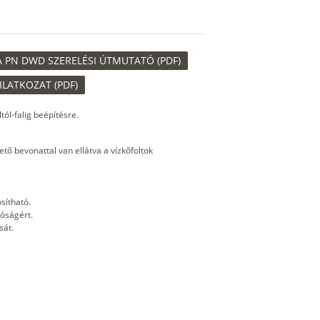
A PN DWD SZERELÉSI ÚTMUTATÓ (PDF)
ILATKOZAT (PDF)
ól-falig beépítésre.
tő bevonattal van ellátva a vízkőfoltok
sítható.
tóságért.
sát.