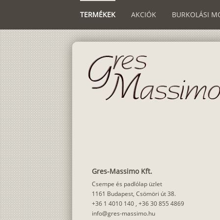
TERMÉKEK
AKCIÓK
BURKOLÁSI M
Gres-Massimo Kft.
Csempe és padlólap üzlet
1161 Budapest, Csömöri út 38.
+36 1 4010 140
,
+36 30 855 4869
info@gres-massimo.hu