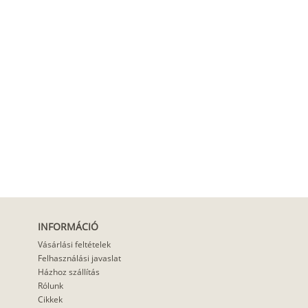
INFORMÁCIÓ
Vásárlási feltételek
Felhasználási javaslat
Házhoz szállítás
Rólunk
Cikkek