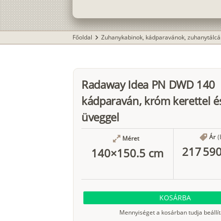
Főoldal
Zuhanykabinok, kádparavánok, zuhanytálcá
chevron_right
Radaway Idea PN DWD 140
kádparaván, króm kerettel és
üveggel
Ár
(
Méret
217 590
140×150.5 cm
KOSÁRBA
Mennyiséget a kosárban tudja beállít