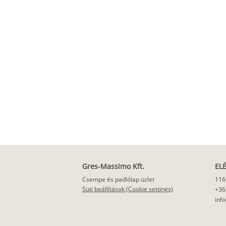
Gres-Massimo Kft.
EL
Csempe és padlólap üzlet
116
Süti beállítások (Cookie settings)
+36
inf