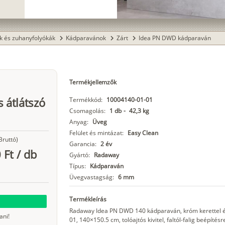
k és zuhanyfolyókák
Kádparavánok
Zárt
Idea PN DWD kádparaván
chevron_right
chevron_right
chevron_right
Termékjellemzők
 átlátszó
Termékkód:
10004140-01-01
Csomagolás:
1 db
-
42,3 kg
Anyag:
Üveg
Felület és mintázat:
Easy Clean
Bruttó)
Garancia:
2 év
 Ft
/
db
Gyártó:
Radaway
Típus:
Kádparaván
Üvegvastagság:
6 mm
Termékleírás
Radaway Idea PN DWD 140 kádparaván, króm kerettel é
ani!
01, 140×150.5 cm, tolóajtós kivitel, faltól-falig beépítésr