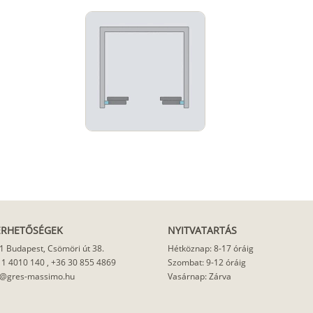
ÉRHETŐSÉGEK
NYITVATARTÁS
1 Budapest, Csömöri út 38.
Hétköznap: 8-17 óráig
 1 4010 140
,
+36 30 855 4869
Szombat: 9-12 óráig
o@gres-massimo.hu
Vasárnap: Zárva