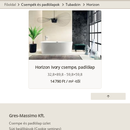
Főoldal
Csempék és padlólapok
Tubadzin
Horizon
chevron_right
chevron_right
chevron_right
Horizon Ivory csempe, padlólap
32,8×89,8 - 59,8×59,8
14 790 Ft / m² -től
arrow_upward
Gres-Massimo Kft.
Csempe és padlólap üzlet
Süti beállítások (Cookie settings)