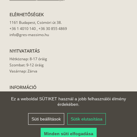
ELÉRHETŐSÉGEK
1161 Budapest, Csömöri út 38.
+36 1 4010 140
,
+36 30 855 4869
info@gres-massimo.hu
NYITVATARTÁS
Hétköznap: 8-17 óráig
Szombat: 9-12 óráig
Vasárnap: Zárva
INFORMÁCIÓ
Vásárlási feltételek
Ez a weboldal SÜTIKET használ a jobb felhasználói élmény
Felhasználási javaslat
érdekében.
Házhoz szállítás
Rólunk
Süti beállítások
Sütik elutasítása
Cikkek
Minden süti elfogadása