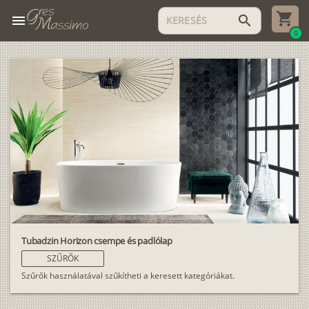
menu
search
0
Tubadzin Horizon csempe és padlólap
SZŰRŐK
Szűrők használatával szűkítheti a keresett kategóriákat.