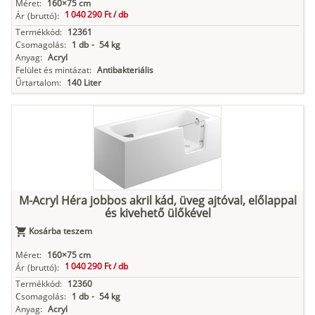
Méret:
160×75 cm
1 040 290 Ft /
db
Ár
(bruttó):
Termékkód:
12361
Csomagolás:
1 db
-
54 kg
Anyag:
Acryl
Felület és mintázat:
Antibakteriális
Űrtartalom:
140 Liter
M-Acryl Héra jobbos akril kád, üveg ajtóval, előlappal
és kivehető ülőkével
Kosárba teszem
Méret:
160×75 cm
1 040 290 Ft /
db
Ár
(bruttó):
Termékkód:
12360
Csomagolás:
1 db
-
54 kg
Anyag:
Acryl