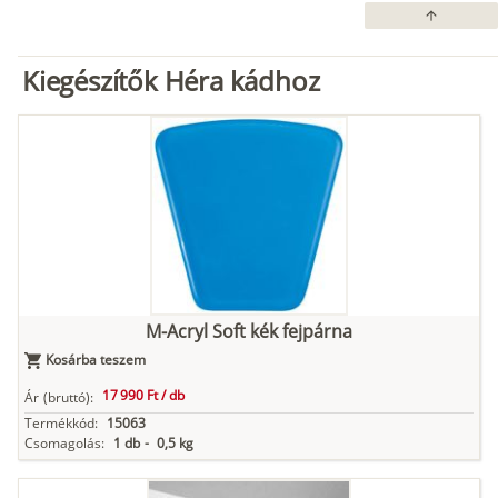
arrow_upward
Kiegészítők Héra kádhoz
M-Acryl Soft kék fejpárna
Kosárba teszem
17 990 Ft /
db
Ár
(bruttó):
Termékkód:
15063
Csomagolás:
1 db
-
0,5 kg