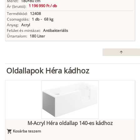
Méret:
180×80 cm
1 196 990 Ft /
db
Ár
(bruttó):
Termékkód:
12408
Csomagolás:
1 db
-
68 kg
Anyag:
Acryl
Felület és mintázat:
Antibakteriális
Űrtartalom:
180 Liter
arrow_upward
Oldallapok Héra kádhoz
M-Acryl Héra oldallap 140-es kádhoz
Kosárba teszem