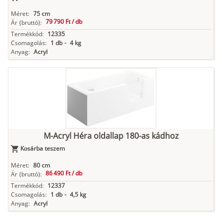
Méret:
75 cm
79 790 Ft /
db
Ár
(bruttó):
Termékkód:
12335
Csomagolás:
1 db
-
4 kg
Anyag:
Acryl
M-Acryl Héra oldallap 180-as kádhoz
Kosárba teszem
Méret:
80 cm
86 490 Ft /
db
Ár
(bruttó):
Termékkód:
12337
Csomagolás:
1 db
-
4,5 kg
Anyag:
Acryl