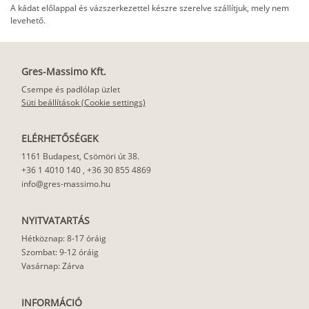
A kádat előlappal és vázszerkezettel készre szerelve szállítjuk, mely nem
levehető.
Gres-Massimo Kft.
Csempe és padlólap üzlet
Süti beállítások (Cookie settings)
ELÉRHETŐSÉGEK
1161 Budapest, Csömöri út 38.
+36 1 4010 140
,
+36 30 855 4869
info@gres-massimo.hu
NYITVATARTÁS
Hétköznap: 8-17 óráig
Szombat: 9-12 óráig
Vasárnap: Zárva
INFORMÁCIÓ