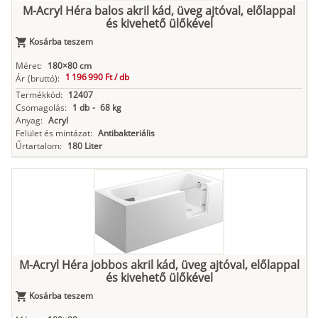
M-Acryl Héra balos akril kád, üveg ajtóval, előlappal
és kivehető ülőkével
Kosárba teszem
Méret:
180×80 cm
1 196 990 Ft /
db
Ár
(bruttó):
Termékkód:
12407
Csomagolás:
1 db
-
68 kg
Anyag:
Acryl
Felület és mintázat:
Antibakteriális
Űrtartalom:
180 Liter
M-Acryl Héra jobbos akril kád, üveg ajtóval, előlappal
és kivehető ülőkével
Kosárba teszem