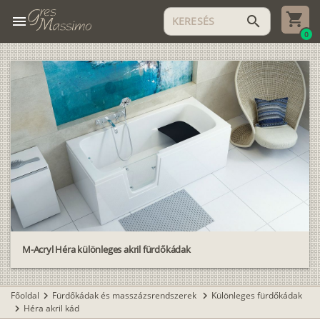
menu
search
0
M-Acryl Héra különleges akril fürdőkádak
Főoldal
Fürdőkádak és masszázsrendszerek
Különleges fürdőkádak
chevron_right
chevron_right
Héra akril kád
chevron_right