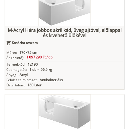
M-Acryl Héra jobbos akril kád, üveg ajtóval, előlappal
és kivehető ülőkével
Kosárba teszem
Méret:
170×75 cm
1 097 290 Ft /
db
Ár
(bruttó):
Termékkód:
12190
Csomagolás:
1 db
-
56,5 kg
Anyag:
Acryl
Felület és mintázat:
Antibakteriális
Űrtartalom:
160 Liter