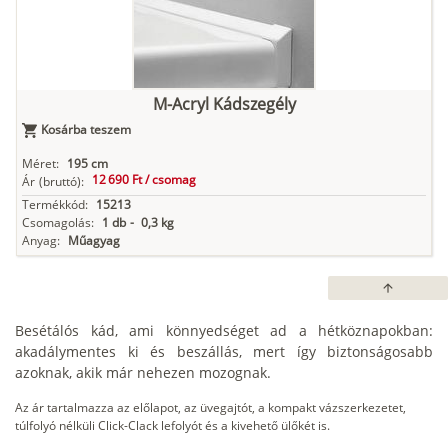
M-Acryl Kádszegély
Kosárba teszem
Méret:
195 cm
12 690 Ft /
csomag
Ár
(bruttó):
Termékkód:
15213
Csomagolás:
1 db
-
0,3 kg
Anyag:
Műagyag
arrow_upward
Besétálós kád, ami könnyedséget ad a hétköznapokban:
akadálymentes ki és beszállás, mert így biztonságosabb
azoknak, akik már nehezen mozognak.
Az ár tartalmazza az előlapot, az üvegajtót, a kompakt vázszerkezetet,
túlfolyó nélküli Click-Clack lefolyót és a kivehető ülőkét is.