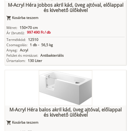
M-Acryl Héra jobbos akril kád, üveg ajtóval, előlappal
és kivehető ülőkével
Kosárba teszem
Méret:
150×70 cm
997 490 Ft /
db
Ár
(bruttó):
Termékkód:
12510
Csomagolás:
1 db
-
56,5 kg
Anyag:
Acryl
Felület és mintázat:
Antibakteriális
Űrtartalom:
130 Liter
M-Acryl Héra balos akril kád, üveg ajtóval, előlappal
és kivehető ülőkével
Kosárba teszem