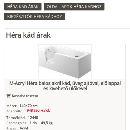
HÉRA KÁD ÁRAK
OLDALLAPOK HÉRA KÁDHOZ
KIEGÉSZÍTŐK HÉRA KÁDHOZ
Héra kád árak
M-Acryl Héra balos akril kád, üveg ajtóval, előlappal
és kivehető ülőkével
Kosárba teszem
Méret:
140×70 cm
948 990 Ft /
db
Ár
(bruttó):
Termékkód:
12440
Csomagolás:
1 db
-
49,5 kg
Anyag:
Acryl