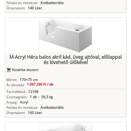
Felület és mintázat:
Antibakteriális
Űrtartalom:
140 Liter
M-Acryl Héra balos akril kád, üveg ajtóval, előlappal
és kivehető ülőkével
Kosárba teszem
Méret:
170×75 cm
1 097 290 Ft /
db
Ár
(bruttó):
Termékkód:
12198
Csomagolás:
1 db
-
56,5 kg
Anyag:
Acryl
Felület és mintázat:
Antibakteriális
Űrtartalom:
160 Liter