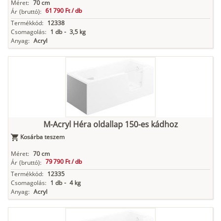
Méret:
70 cm
61 790 Ft /
db
Ár
(bruttó):
Termékkód:
12338
Csomagolás:
1 db
-
3,5 kg
Anyag:
Acryl
M-Acryl Héra oldallap 150-es kádhoz
Kosárba teszem
Méret:
70 cm
79 790 Ft /
db
Ár
(bruttó):
Termékkód:
12335
Csomagolás:
1 db
-
4 kg
Anyag:
Acryl