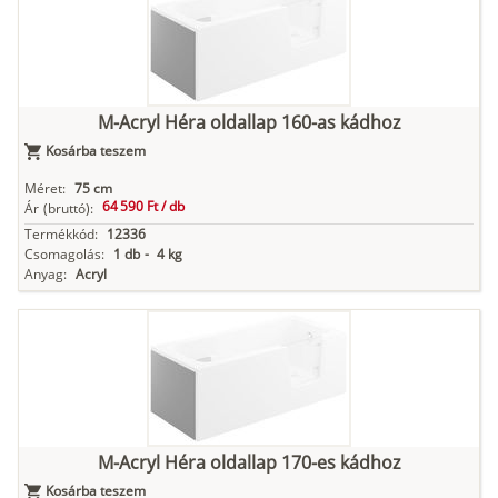
M-Acryl Héra oldallap 160-as kádhoz
Kosárba teszem
Méret:
75 cm
64 590 Ft /
db
Ár
(bruttó):
Termékkód:
12336
Csomagolás:
1 db
-
4 kg
Anyag:
Acryl
M-Acryl Héra oldallap 170-es kádhoz
Kosárba teszem