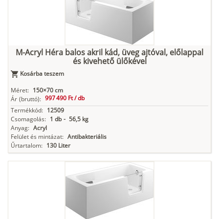
M-Acryl Héra balos akril kád, üveg ajtóval, előlappal
és kivehető ülőkével
Kosárba teszem
Méret:
150×70 cm
997 490 Ft /
db
Ár
(bruttó):
Termékkód:
12509
Csomagolás:
1 db
-
56,5 kg
Anyag:
Acryl
Felület és mintázat:
Antibakteriális
Űrtartalom:
130 Liter