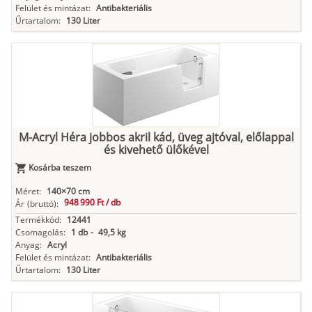
Felület és mintázat:
Antibakteriális
Űrtartalom:
130 Liter
M-Acryl Héra jobbos akril kád, üveg ajtóval, előlappal
és kivehető ülőkével
Kosárba teszem
Méret:
140×70 cm
948 990 Ft /
db
Ár
(bruttó):
Termékkód:
12441
Csomagolás:
1 db
-
49,5 kg
Anyag:
Acryl
Felület és mintázat:
Antibakteriális
Űrtartalom:
130 Liter