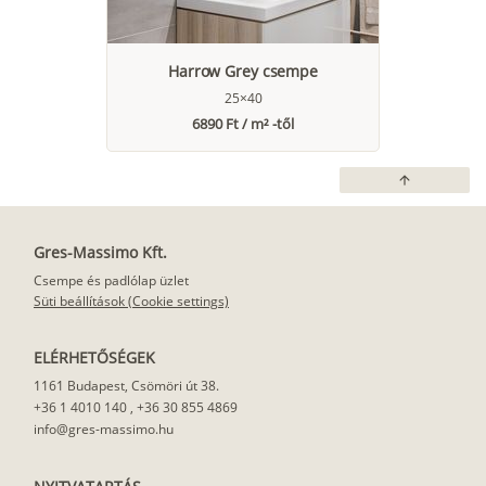
Harrow Grey csempe
25×40
6890 Ft / m² -től
arrow_upward
Gres-Massimo Kft.
Csempe és padlólap üzlet
Süti beállítások (Cookie settings)
ELÉRHETŐSÉGEK
1161 Budapest, Csömöri út 38.
+36 1 4010 140
,
+36 30 855 4869
info@gres-massimo.hu