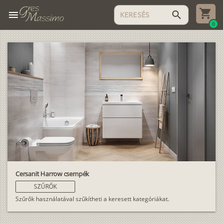
menu
search
0
Cersanit Harrow csempék
SZŰRŐK
Szűrők használatával szűkítheti a keresett kategóriákat.