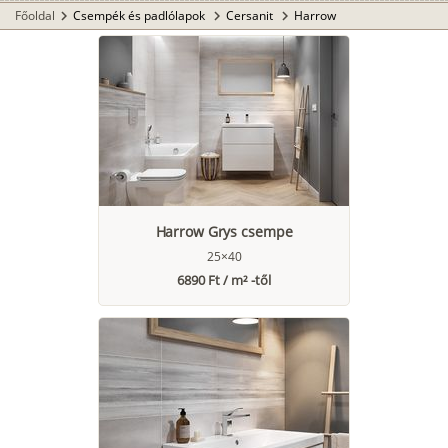
Főoldal
Csempék és padlólapok
Cersanit
Harrow
chevron_right
chevron_right
chevron_right
Harrow Grys csempe
25×40
6890 Ft / m² -től