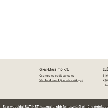
Gres-Massimo Kft.
EL
Csempe és padlólap üzlet
116
Süti beállítások (Cookie settings)
+36
inf
Ez a weboldal SÜTIKET használ a jobb felhasználói élmény érdekéb