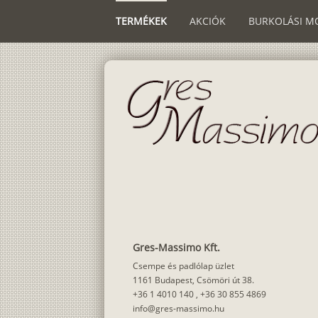
TERMÉKEK
AKCIÓK
BURKOLÁSI M
Gres-Massimo Kft.
Csempe és padlólap üzlet
1161 Budapest, Csömöri út 38.
+36 1 4010 140
,
+36 30 855 4869
info@gres-massimo.hu