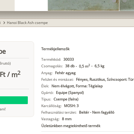
lens
lens
i
Hanoi Black Ash csempe
chevron_right
Termékjellemzők
pe
Termékkód:
30033
Bruttó)
2
Csomagolás:
38 db
-
6,5 kg
-
0,5 m
2
Ft
/
m
Anyag:
Fehér agyag
Felület és mintázat:
Fényes, Rusztikus, Színcsoport: Tür
Élek:
Nem élvágott, Forma: Téglalap
Gyártó:
Equipe (Spanyol)
Típus:
Csempe (falra)
Karcállóság:
MOSH: 3
ani!
Felhasználási terület:
Beltér - Nem fagyálló
Vastagság:
8 mm
Üzletünkben megtekinthető termék