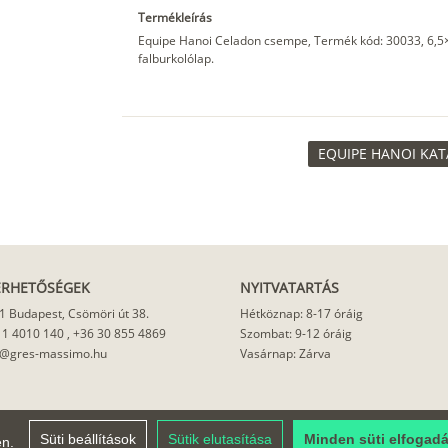
Termékleírás
Equipe Hanoi Celadon csempe, Termék kód: 30033, 6,
falburkolólap.
EQUIPE HANOI KAT
ÉRHETŐSÉGEK
NYITVATARTÁS
1 Budapest, Csömöri út 38.
Hétköznap: 8-17 óráig
 1 4010 140
,
+36 30 855 4869
Szombat: 9-12 óráig
o@gres-massimo.hu
Vasárnap: Zárva
Süti beállítások
Sütik elutasítása
Minden süti elfogad
en.