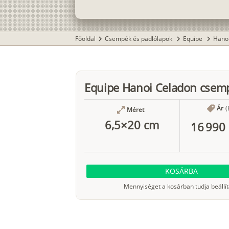
Főoldal
Csempék és padlólapok
Equipe
Hano
chevron_right
chevron_right
chevron_right
Equipe Hanoi Celadon csem
Ár
(
Méret
6,5×20 cm
16 990 
KOSÁRBA
Mennyiséget a kosárban tudja beállít