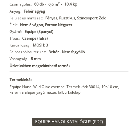
2
Csomagolás:
60 db
-
10,4 kg
-
0,6 m
Anyag:
Fehér agyag
Felület és mintázat:
Fényes, Rusztikus, Színcsoport: Zöld
Élek:
Nem élvágott, Forma: Négyzet
Gyártó:
Equipe (Spanyol)
Típus:
Csempe (falra)
Karcállóság:
MOSH: 3
Felhasználási terület:
Beltér - Nem fagyálló
Vastagság:
8 mm
Üzletünkben megtekinthető termék
Termékleírás
Equipe Hanoi Wild Olive csempe, Termék kód: 30014, 10×10 cm,
kerámia alapanyagú mázas falburkolólap.
EQUIPE HANOI KATALÓGUS (PDF)