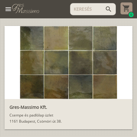
menu
search
0
Gres-Massimo Kft.
Csempe és padlólap üzlet
1161 Budapest, Csömöri út 38.