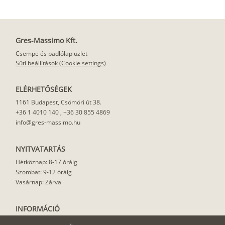
Gres-Massimo Kft.
Csempe és padlólap üzlet
Süti beállítások (Cookie settings)
ELÉRHETŐSÉGEK
1161 Budapest, Csömöri út 38.
+36 1 4010 140
,
+36 30 855 4869
info@gres-massimo.hu
NYITVATARTÁS
Hétköznap: 8-17 óráig
Szombat: 9-12 óráig
Vasárnap: Zárva
INFORMÁCIÓ
Vásárlási feltételek