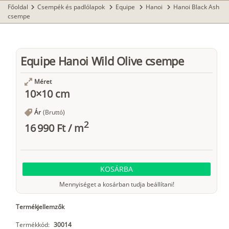
Főoldal
Csempék és padlólapok
Equipe
Hanoi
Hanoi Black Ash
chevron_right
chevron_right
chevron_right
chevron_right
csempe
Equipe Hanoi Wild Olive csempe
Méret
10×10 cm
Ár
(Bruttó)
2
16 990 Ft
/
m
KOSÁRBA
Mennyiséget a kosárban tudja beállítani!
Termékjellemzők
Termékkód:
30014