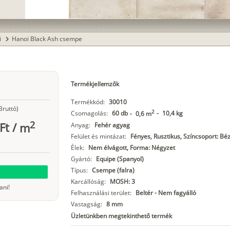
i
Hanoi Black Ash csempe
chevron_right
Termékjellemzők
Termékkód:
30010
Bruttó)
2
Csomagolás:
60 db
-
10,4 kg
-
0,6 m
2
Ft
/
m
Anyag:
Fehér agyag
Felület és mintázat:
Fényes, Rusztikus, Színcsoport: Bé
Élek:
Nem élvágott, Forma: Négyzet
Gyártó:
Equipe (Spanyol)
Típus:
Csempe (falra)
Karcállóság:
MOSH: 3
ani!
Felhasználási terület:
Beltér - Nem fagyálló
Vastagság:
8 mm
Üzletünkben megtekinthető termék