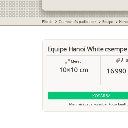
Főoldal
Csempék és padlólapok
Equipe
Hano
chevron_right
chevron_right
chevron_right
Equipe Hanoi White csempe
Ár
(
Méret
10×10 cm
16 990 
KOSÁRBA
Mennyiséget a kosárban tudja beállít