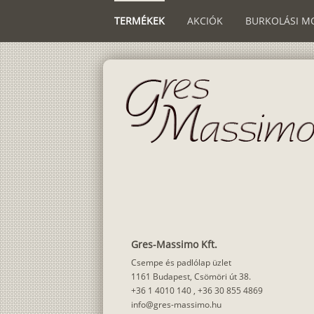
TERMÉKEK
AKCIÓK
BURKOLÁSI M
Gres-Massimo Kft.
Csempe és padlólap üzlet
1161 Budapest, Csömöri út 38.
+36 1 4010 140
,
+36 30 855 4869
info@gres-massimo.hu