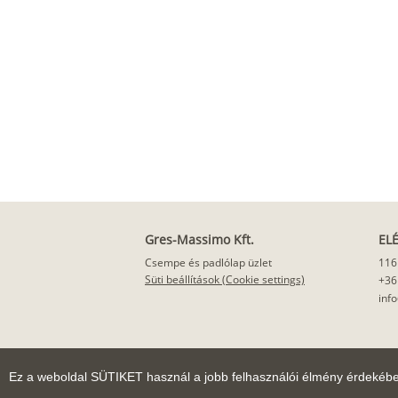
Gres-Massimo Kft.
EL
Csempe és padlólap üzlet
116
Süti beállítások (Cookie settings)
+36
inf
Ez a weboldal SÜTIKET használ a jobb felhasználói élmény érdekéb