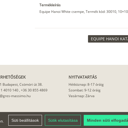
Termékleírás
Equipe Hanoi White csempe, Termék kód: 30010, 10×10
EQUIPE HANOI KAT
ÉRHETŐSÉGEK
NYITVATARTÁS
1 Budapest, Csömöri út 38.
Hétköznap: 8-17 óráig
 1 4010 140
,
+36 30 855 4869
Szombat: 9-12 óráig
o@gres-massimo.hu
Vasárnap: Zárva
Süti beállítások
Sütik elutasítása
Minden süti elfogad
en.