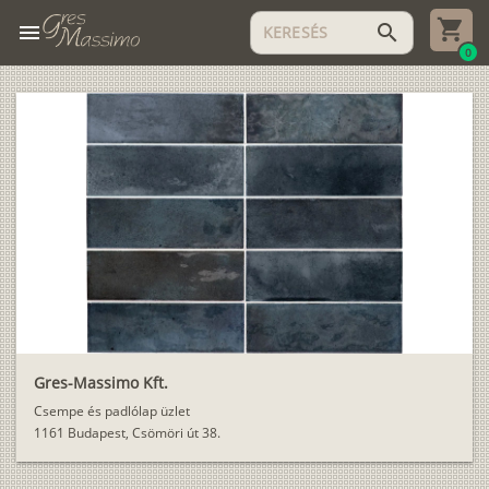
menu
search
0
Gres-Massimo Kft.
Csempe és padlólap üzlet
1161 Budapest, Csömöri út 38.