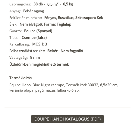
2
Csomagolás:
38 db
-
6,5 kg
-
0,5 m
Anyag:
Fehér agyag
Felület és mintázat:
Fényes, Rusztikus, Színcsoport: Kék
Élek:
Nem élvágott, Forma: Téglalap
Gyártó:
Equipe (Spanyol)
Típus:
Csempe (falra)
Karcállóság:
MOSH: 3
Felhasználási terület:
Beltér - Nem fagyálló
Vastagság:
8 mm
Üzletünkben megtekinthető termék
Termékleírás
Equipe Hanoi Blue Night csempe, Termék kód: 30032, 6,5×20 cm,
kerámia alapanyagú mázas falburkolólap.
EQUIPE HANOI KATALÓGUS (PDF)