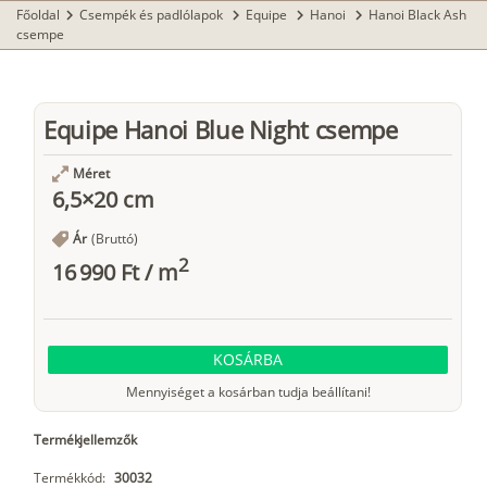
Főoldal
Csempék és padlólapok
Equipe
Hanoi
Hanoi Black Ash
chevron_right
chevron_right
chevron_right
chevron_right
csempe
Equipe Hanoi Blue Night csempe
Méret
6,5×20 cm
Ár
(Bruttó)
2
16 990 Ft
/
m
KOSÁRBA
Mennyiséget a kosárban tudja beállítani!
Termékjellemzők
Termékkód:
30032