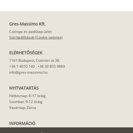
Gres-Massimo Kft.
Csempe és padlólap üzlet
Süti beállítások (Cookie settings)
ELÉRHETŐSÉGEK
1161 Budapest, Csömöri út 38.
+36 1 4010 140
,
+36 30 855 4869
info@gres-massimo.hu
NYITVATARTÁS
Hétköznap: 8-17 óráig
Szombat: 9-12 óráig
Vasárnap: Zárva
INFORMÁCIÓ
Vásárlási feltételek