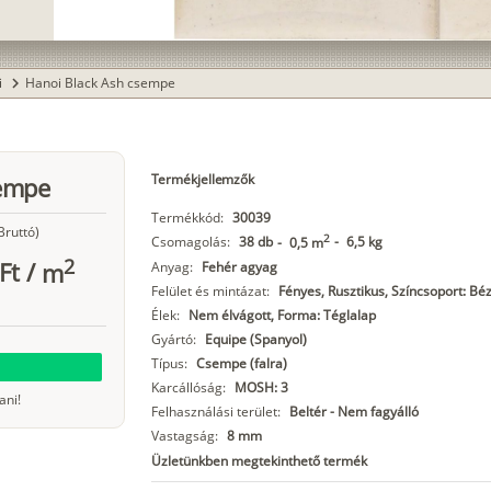
i
Hanoi Black Ash csempe
chevron_right
Termékjellemzők
sempe
Termékkód:
30039
Bruttó)
2
Csomagolás:
38 db
-
6,5 kg
-
0,5 m
2
Ft
/
m
Anyag:
Fehér agyag
Felület és mintázat:
Fényes, Rusztikus, Színcsoport: Bé
Élek:
Nem élvágott, Forma: Téglalap
Gyártó:
Equipe (Spanyol)
Típus:
Csempe (falra)
Karcállóság:
MOSH: 3
ani!
Felhasználási terület:
Beltér - Nem fagyálló
Vastagság:
8 mm
Üzletünkben megtekinthető termék