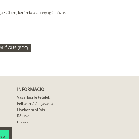
6,5×20 cm, kerámia alapanyagú mázas
ALÓGUS (PDF)
INFORMÁCIÓ
Vásárlási feltételek
Felhasználási javaslat
Házhoz szállítás
Rólunk
Cikkek
ása