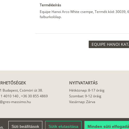
Termékleírás
Equipe Hanoi Arco White csempe, Termék kód: 30039, 
falburkolólap.
EQUIPE HANOI KAT
ÉRHETŐSÉGEK
NYITVATARTÁS
1 Budapest, Csömöri út 38.
Hétköznap: 8-17 óráig
 1 4010 140
,
+36 30 855 4869
Szombat: 9-12 óráig
o@gres-massimo.hu
Vasárnap: Zárva
Süti beállítások
Sütik elutasítása
Minden süti elfogad
en.