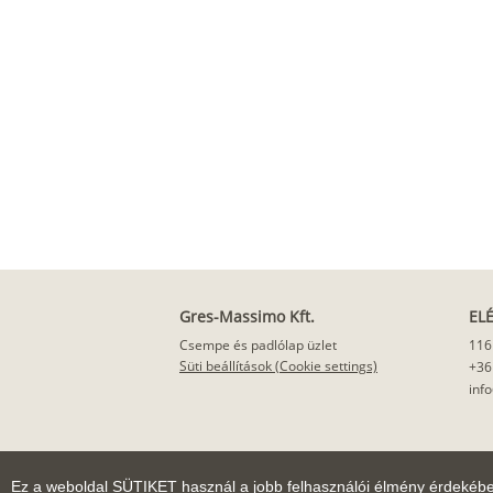
Gres-Massimo Kft.
EL
Csempe és padlólap üzlet
116
Süti beállítások (Cookie settings)
+36
inf
Ez a weboldal SÜTIKET használ a jobb felhasználói élmény érdekéb