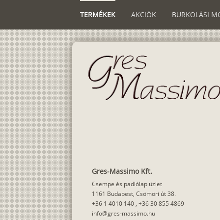
TERMÉKEK
AKCIÓK
BURKOLÁSI M
Gres-Massimo Kft.
Csempe és padlólap üzlet
1161 Budapest, Csömöri út 38.
+36 1 4010 140
,
+36 30 855 4869
info@gres-massimo.hu