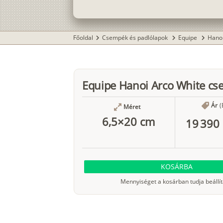
Főoldal
Csempék és padlólapok
Equipe
Hano
chevron_right
chevron_right
chevron_right
Equipe Hanoi Arco White c
Ár
(
Méret
6,5×20 cm
19 390 
KOSÁRBA
Mennyiséget a kosárban tudja beállít