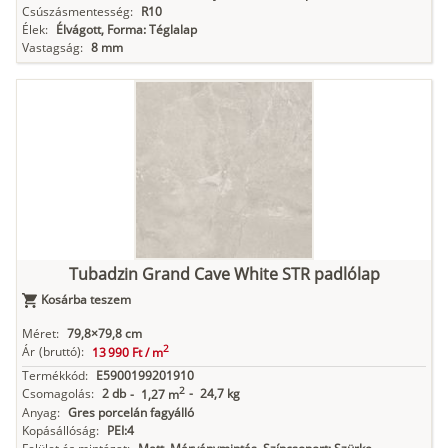
Csúszásmentesség:
R10
Élek:
Élvágott, Forma: Téglalap
Vastagság:
8 mm
Tubadzin Grand Cave White STR padlólap
Kosárba teszem
Méret:
79,8×79,8 cm
2
Ár
(bruttó):
13 990 Ft /
m
Termékkód:
E5900199201910
2
Csomagolás:
2 db
-
24,7 kg
-
1,27 m
Anyag:
Gres porcelán fagyálló
Kopásállóság:
PEI:4