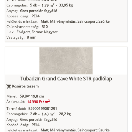
2
Csomagolás:
5 db
-
33,95 kg
-
1,79 m
Anyag:
Gres porcelán fagyálló
Kopásállóság:
PEI:4
Felület és mintázat:
Matt, Márványmintás, Színcsoport: Szürke
Csúszásmentesség:
R10
Élek:
Élvágott, Forma: Négyzet
Vastagság:
8 mm
Tubadzin Grand Cave White STR padlólap
Kosárba teszem
Méret:
59,8×119,8 cm
2
Ár
(bruttó):
14 990 Ft /
m
Termékkód:
E5900199081291
2
Csomagolás:
2 db
-
28,2 kg
-
1,43 m
Anyag:
Gres porcelán fagyálló
Kopásállóság:
PEI:4
Felület és mintázat:
Matt, Márványmintás, Színcsoport: Szürke