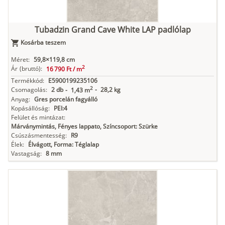
Tubadzin Grand Cave White LAP padlólap
Kosárba teszem
Méret:
59,8×119,8 cm
2
Ár
(bruttó):
16 790 Ft /
m
Termékkód:
E5900199235106
2
Csomagolás:
2 db
-
28,2 kg
-
1,43 m
Anyag:
Gres porcelán fagyálló
Kopásállóság:
PEI:4
Felület és mintázat:
Márványmintás, Fényes lappato, Színcsoport: Szürke
Csúszásmentesség:
R9
Élek:
Élvágott, Forma: Téglalap
Vastagság:
8 mm