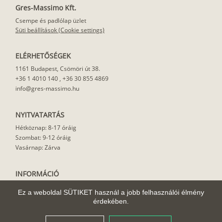
Gres-Massimo Kft.
Csempe és padlólap üzlet
Süti beállítások (Cookie settings)
ELÉRHETŐSÉGEK
1161 Budapest, Csömöri út 38.
+36 1 4010 140
,
+36 30 855 4869
info@gres-massimo.hu
NYITVATARTÁS
Hétköznap: 8-17 óráig
Szombat: 9-12 óráig
Vasárnap: Zárva
INFORMÁCIÓ
Vásárlási feltételek
Ez a weboldal SÜTIKET használ a jobb felhasználói élmény
Felhasználási javaslat
érdekében.
Házhoz szállítás
Rólunk