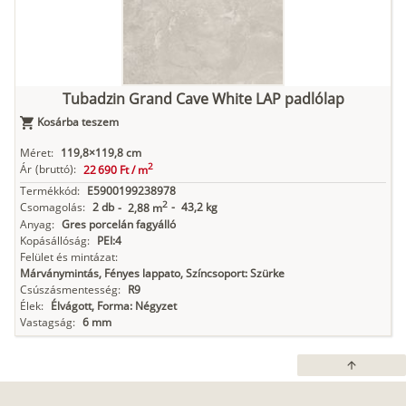
Tubadzin Grand Cave White LAP padlólap
Kosárba teszem
Méret:
119,8×119,8 cm
2
Ár
(bruttó):
22 690 Ft /
m
Termékkód:
E5900199238978
2
Csomagolás:
2 db
-
43,2 kg
-
2,88 m
Anyag:
Gres porcelán fagyálló
Kopásállóság:
PEI:4
Felület és mintázat:
Márványmintás, Fényes lappato, Színcsoport: Szürke
Csúszásmentesség:
R9
Élek:
Élvágott, Forma: Négyzet
Vastagság:
6 mm
arrow_upward