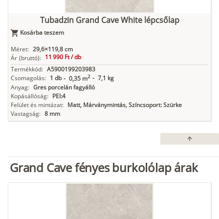
Tubadzin Grand Cave White lépcsőlap
Kosárba teszem
Méret:
29,6×119,8 cm
11 990 Ft /
db
Ár
(bruttó):
Termékkód:
A5900199203983
2
Csomagolás:
1 db
-
7,1 kg
-
0,35 m
Anyag:
Gres porcelán fagyálló
Kopásállóság:
PEI:4
Felület és mintázat:
Matt, Márványmintás, Színcsoport: Szürke
Vastagság:
8 mm
arrow_upward
Grand Cave fényes burkolólap árak