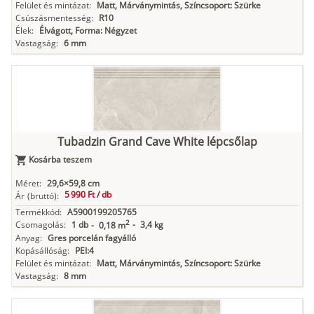
Felület és mintázat:
Matt, Márványmintás, Színcsoport: Szürke
Csúszásmentesség:
R10
Élek:
Élvágott, Forma: Négyzet
Vastagság:
6 mm
Tubadzin Grand Cave White lépcsőlap
Kosárba teszem
Méret:
29,6×59,8 cm
5 990 Ft /
db
Ár
(bruttó):
Termékkód:
A5900199205765
2
Csomagolás:
1 db
-
3,4 kg
-
0,18 m
Anyag:
Gres porcelán fagyálló
Kopásállóság:
PEI:4
Felület és mintázat:
Matt, Márványmintás, Színcsoport: Szürke
Vastagság:
8 mm