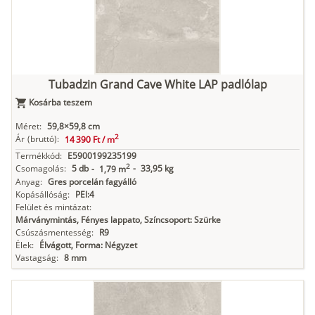
Tubadzin Grand Cave White LAP padlólap
Kosárba teszem
Méret:
59,8×59,8 cm
2
Ár
(bruttó):
14 390 Ft /
m
Termékkód:
E5900199235199
2
Csomagolás:
5 db
-
33,95 kg
-
1,79 m
Anyag:
Gres porcelán fagyálló
Kopásállóság:
PEI:4
Felület és mintázat:
Márványmintás, Fényes lappato, Színcsoport: Szürke
Csúszásmentesség:
R9
Élek:
Élvágott, Forma: Négyzet
Vastagság:
8 mm