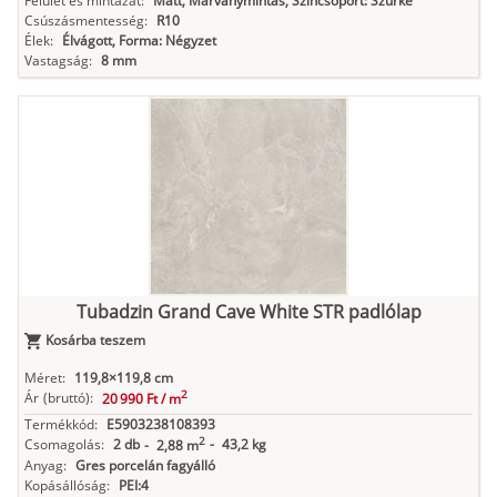
Felület és mintázat:
Matt, Márványmintás, Színcsoport: Szürke
Csúszásmentesség:
R10
Élek:
Élvágott, Forma: Négyzet
Vastagság:
8 mm
Tubadzin Grand Cave White STR padlólap
Kosárba teszem
Méret:
119,8×119,8 cm
2
Ár
(bruttó):
20 990 Ft /
m
Termékkód:
E5903238108393
2
Csomagolás:
2 db
-
43,2 kg
-
2,88 m
Anyag:
Gres porcelán fagyálló
Kopásállóság:
PEI:4