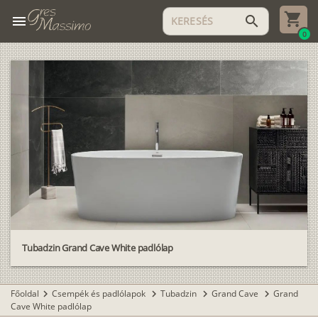
menu
search
0
Tubadzin Grand Cave White padlólap
Főoldal
Csempék és padlólapok
Tubadzin
Grand Cave
Grand
chevron_right
chevron_right
chevron_right
chevron_right
Cave White padlólap