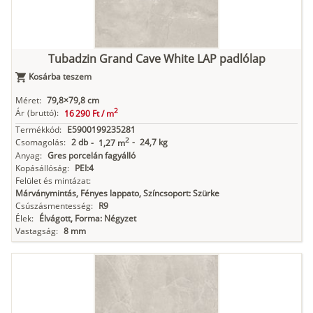
Tubadzin Grand Cave White LAP padlólap
Kosárba teszem
Méret:
79,8×79,8 cm
2
Ár
(bruttó):
16 290 Ft /
m
Termékkód:
E5900199235281
2
Csomagolás:
2 db
-
24,7 kg
-
1,27 m
Anyag:
Gres porcelán fagyálló
Kopásállóság:
PEI:4
Felület és mintázat:
Márványmintás, Fényes lappato, Színcsoport: Szürke
Csúszásmentesség:
R9
Élek:
Élvágott, Forma: Négyzet
Vastagság:
8 mm