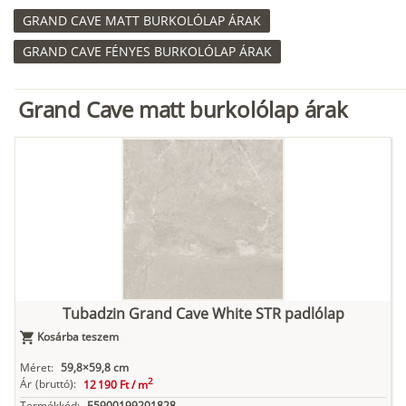
GRAND CAVE MATT BURKOLÓLAP ÁRAK
GRAND CAVE FÉNYES BURKOLÓLAP ÁRAK
Grand Cave matt burkolólap árak
Tubadzin Grand Cave White STR padlólap
Kosárba teszem
Méret:
59,8×59,8 cm
2
Ár
(bruttó):
12 190 Ft /
m
Termékkód:
E5900199201828