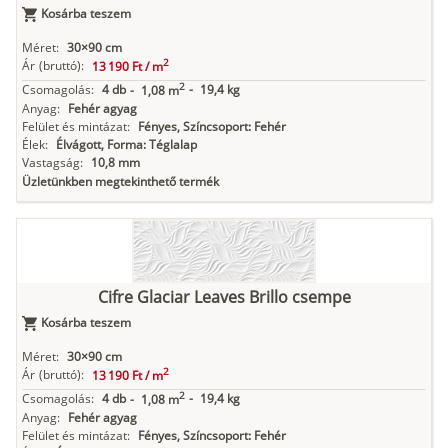
Kosárba teszem
Méret:
30×90 cm
2
Ár
(bruttó):
13 190 Ft /
m
2
Csomagolás:
4 db
-
19,4 kg
-
1,08 m
Anyag:
Fehér agyag
Felület és mintázat:
Fényes, Színcsoport: Fehér
Élek:
Élvágott, Forma: Téglalap
Vastagság:
10,8 mm
Üzletünkben megtekinthető termék
Cifre Glaciar Leaves Brillo csempe
Kosárba teszem
Méret:
30×90 cm
2
Ár
(bruttó):
13 190 Ft /
m
2
Csomagolás:
4 db
-
19,4 kg
-
1,08 m
Anyag:
Fehér agyag
Felület és mintázat:
Fényes, Színcsoport: Fehér