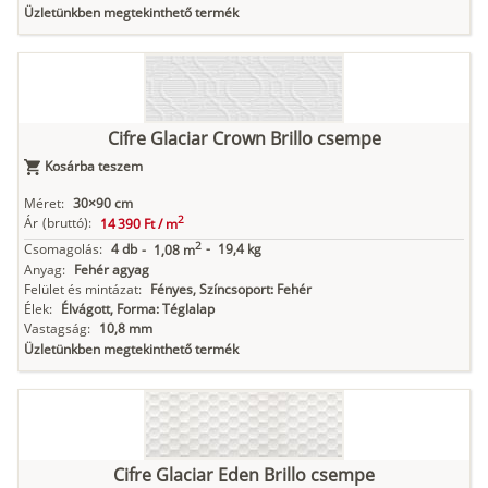
Üzletünkben megtekinthető termék
Cifre Glaciar Crown Brillo csempe
Kosárba teszem
Méret:
30×90 cm
2
Ár
(bruttó):
14 390 Ft /
m
2
Csomagolás:
4 db
-
19,4 kg
-
1,08 m
Anyag:
Fehér agyag
Felület és mintázat:
Fényes, Színcsoport: Fehér
Élek:
Élvágott, Forma: Téglalap
Vastagság:
10,8 mm
Üzletünkben megtekinthető termék
Cifre Glaciar Eden Brillo csempe