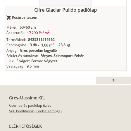
Cifre Glaciar Pulido padlólap
Kosárba teszem
Méret:
60×60 cm
2
Ár
(bruttó):
17 290 Ft /
m
Termékkód:
8435311516162
2
Csomagolás:
3 db
-
23,8 kg
-
1,08 m
Anyag:
Gres porcelán fagyálló
Felület és mintázat:
Fényes, Színcsoport: Fehér
Élek:
Élvágott, Forma: Négyzet
Vastagság:
9,5 mm
arrow_upward
Gres-Massimo Kft.
Csempe és padlólap üzlet
Süti beállítások (Cookie settings)
ELÉRHETŐSÉGEK