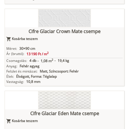
Cifre Glaciar Crown Mate csempe
Kosárba teszem
Méret:
30×90 cm
2
Ár
(bruttó):
13 190 Ft /
m
2
Csomagolás:
4 db
-
19,4 kg
-
1,08 m
Anyag:
Fehér agyag
Felület és mintázat:
Matt, Színcsoport: Fehér
Élek:
Élvágott, Forma: Téglalap
Vastagság:
10,8 mm
Cifre Glaciar Eden Mate csempe
Kosárba teszem