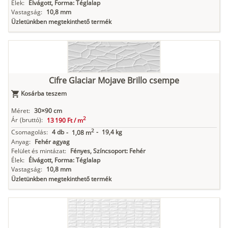
Élek:
Élvágott, Forma: Téglalap
Vastagság:
10,8 mm
Üzletünkben megtekinthető termék
Cifre Glaciar Mojave Brillo csempe
Kosárba teszem
Méret:
30×90 cm
2
Ár
(bruttó):
13 190 Ft /
m
2
Csomagolás:
4 db
-
19,4 kg
-
1,08 m
Anyag:
Fehér agyag
Felület és mintázat:
Fényes, Színcsoport: Fehér
Élek:
Élvágott, Forma: Téglalap
Vastagság:
10,8 mm
Üzletünkben megtekinthető termék