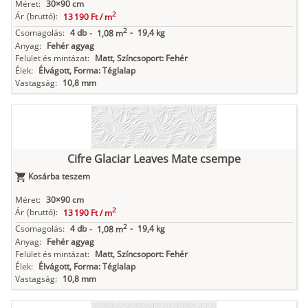
Méret:
30×90 cm
2
Ár
(bruttó):
13 190 Ft /
m
2
Csomagolás:
4 db
-
19,4 kg
-
1,08 m
Anyag:
Fehér agyag
Felület és mintázat:
Matt, Színcsoport: Fehér
Élek:
Élvágott, Forma: Téglalap
Vastagság:
10,8 mm
Cifre Glaciar Leaves Mate csempe
Kosárba teszem
Méret:
30×90 cm
2
Ár
(bruttó):
13 190 Ft /
m
2
Csomagolás:
4 db
-
19,4 kg
-
1,08 m
Anyag:
Fehér agyag
Felület és mintázat:
Matt, Színcsoport: Fehér
Élek:
Élvágott, Forma: Téglalap
Vastagság:
10,8 mm