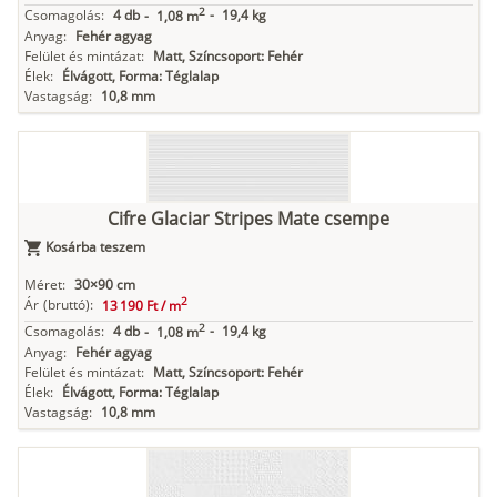
2
Csomagolás:
4 db
-
19,4 kg
-
1,08 m
Anyag:
Fehér agyag
Felület és mintázat:
Matt, Színcsoport: Fehér
Élek:
Élvágott, Forma: Téglalap
Vastagság:
10,8 mm
Cifre Glaciar Stripes Mate csempe
Kosárba teszem
Méret:
30×90 cm
2
Ár
(bruttó):
13 190 Ft /
m
2
Csomagolás:
4 db
-
19,4 kg
-
1,08 m
Anyag:
Fehér agyag
Felület és mintázat:
Matt, Színcsoport: Fehér
Élek:
Élvágott, Forma: Téglalap
Vastagság:
10,8 mm