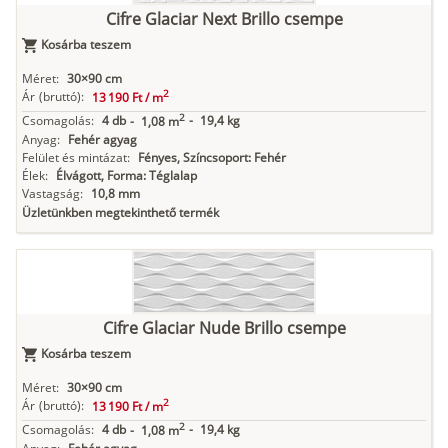
Cifre Glaciar Next Brillo csempe
Kosárba teszem
Méret:
30×90 cm
2
Ár
(bruttó):
13 190 Ft /
m
2
Csomagolás:
4 db
-
19,4 kg
-
1,08 m
Anyag:
Fehér agyag
Felület és mintázat:
Fényes, Színcsoport: Fehér
Élek:
Élvágott, Forma: Téglalap
Vastagság:
10,8 mm
Üzletünkben megtekinthető termék
Cifre Glaciar Nude Brillo csempe
Kosárba teszem
Méret:
30×90 cm
2
Ár
(bruttó):
13 190 Ft /
m
2
Csomagolás:
4 db
-
19,4 kg
-
1,08 m