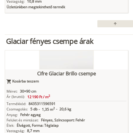
Vastagság:
10,8 mm
Üzletünkben megtekinthető termék
arrow_upward
Glaciar fényes csempe árak
Cifre Glaciar Brillo csempe
Kosárba teszem
Méret:
30×90 cm
2
Ár
(bruttó):
12 190 Ft /
m
Termékkód:
8435311596591
2
Csomagolás:
5 db
-
20,6 kg
-
1,35 m
Anyag:
Fehér agyag
Felület és mintázat:
Fényes, Színcsoport: Fehér
Élek:
Élvágott, Forma: Téglalap
Vastagság:
8,7 mm