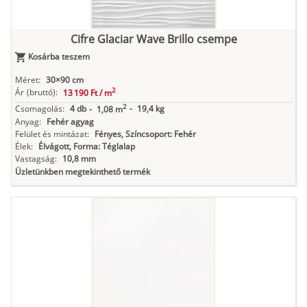
Cifre Glaciar Wave Brillo csempe
Kosárba teszem
Méret:
30×90 cm
2
Ár
(bruttó):
13 190 Ft /
m
2
Csomagolás:
4 db
-
19,4 kg
-
1,08 m
Anyag:
Fehér agyag
Felület és mintázat:
Fényes, Színcsoport: Fehér
Élek:
Élvágott, Forma: Téglalap
Vastagság:
10,8 mm
Üzletünkben megtekinthető termék