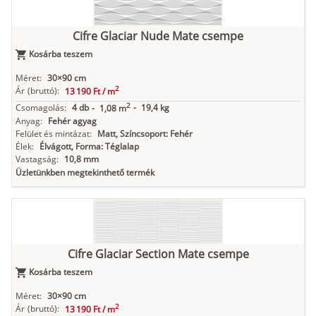
Cifre Glaciar Nude Mate csempe
Kosárba teszem
Méret:
30×90 cm
2
Ár
(bruttó):
13 190 Ft /
m
2
Csomagolás:
4 db
-
19,4 kg
-
1,08 m
Anyag:
Fehér agyag
Felület és mintázat:
Matt, Színcsoport: Fehér
Élek:
Élvágott, Forma: Téglalap
Vastagság:
10,8 mm
Üzletünkben megtekinthető termék
Cifre Glaciar Section Mate csempe
Kosárba teszem
Méret:
30×90 cm
2
Ár
(bruttó):
13 190 Ft /
m