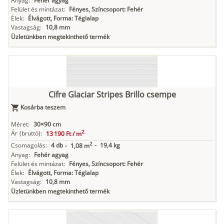
Anyag:
Fehér agyag
Felület és mintázat:
Fényes, Színcsoport: Fehér
Élek:
Élvágott, Forma: Téglalap
Vastagság:
10,8 mm
Üzletünkben megtekinthető termék
Cifre Glaciar Stripes Brillo csempe
Kosárba teszem
Méret:
30×90 cm
2
Ár
(bruttó):
13 190 Ft /
m
2
Csomagolás:
4 db
-
19,4 kg
-
1,08 m
Anyag:
Fehér agyag
Felület és mintázat:
Fényes, Színcsoport: Fehér
Élek:
Élvágott, Forma: Téglalap
Vastagság:
10,8 mm
Üzletünkben megtekinthető termék