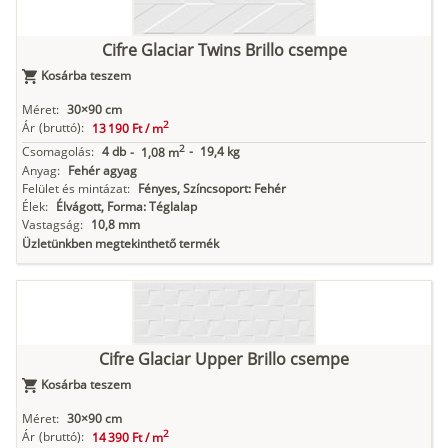
Cifre Glaciar Twins Brillo csempe
Kosárba teszem
Méret:
30×90 cm
2
Ár
(bruttó):
13 190 Ft /
m
2
Csomagolás:
4 db
-
19,4 kg
-
1,08 m
Anyag:
Fehér agyag
Felület és mintázat:
Fényes, Színcsoport: Fehér
Élek:
Élvágott, Forma: Téglalap
Vastagság:
10,8 mm
Üzletünkben megtekinthető termék
Cifre Glaciar Upper Brillo csempe
Kosárba teszem
Méret:
30×90 cm
2
Ár
(bruttó):
14 390 Ft /
m