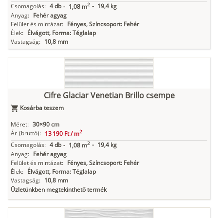
2
Csomagolás:
4 db
-
19,4 kg
-
1,08 m
Anyag:
Fehér agyag
Felület és mintázat:
Fényes, Színcsoport: Fehér
Élek:
Élvágott, Forma: Téglalap
Vastagság:
10,8 mm
Cifre Glaciar Venetian Brillo csempe
Kosárba teszem
Méret:
30×90 cm
2
Ár
(bruttó):
13 190 Ft /
m
2
Csomagolás:
4 db
-
19,4 kg
-
1,08 m
Anyag:
Fehér agyag
Felület és mintázat:
Fényes, Színcsoport: Fehér
Élek:
Élvágott, Forma: Téglalap
Vastagság:
10,8 mm
Üzletünkben megtekinthető termék