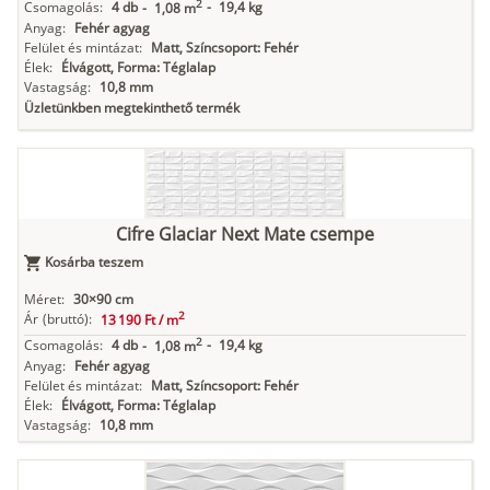
2
Csomagolás:
4 db
-
19,4 kg
-
1,08 m
Anyag:
Fehér agyag
Felület és mintázat:
Matt, Színcsoport: Fehér
Élek:
Élvágott, Forma: Téglalap
Vastagság:
10,8 mm
Üzletünkben megtekinthető termék
Cifre Glaciar Next Mate csempe
Kosárba teszem
Méret:
30×90 cm
2
Ár
(bruttó):
13 190 Ft /
m
2
Csomagolás:
4 db
-
19,4 kg
-
1,08 m
Anyag:
Fehér agyag
Felület és mintázat:
Matt, Színcsoport: Fehér
Élek:
Élvágott, Forma: Téglalap
Vastagság:
10,8 mm