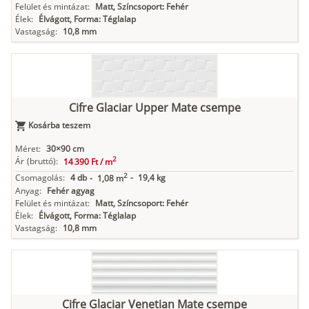
Felület és mintázat:
Matt, Színcsoport: Fehér
Élek:
Élvágott, Forma: Téglalap
Vastagság:
10,8 mm
Cifre Glaciar Upper Mate csempe
Kosárba teszem
Méret:
30×90 cm
2
Ár
(bruttó):
14 390 Ft /
m
2
Csomagolás:
4 db
-
19,4 kg
-
1,08 m
Anyag:
Fehér agyag
Felület és mintázat:
Matt, Színcsoport: Fehér
Élek:
Élvágott, Forma: Téglalap
Vastagság:
10,8 mm
Cifre Glaciar Venetian Mate csempe