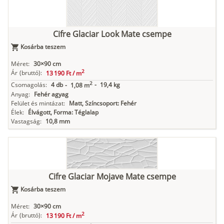
Cifre Glaciar Look Mate csempe
Kosárba teszem
Méret:
30×90 cm
2
Ár
(bruttó):
13 190 Ft /
m
2
Csomagolás:
4 db
-
19,4 kg
-
1,08 m
Anyag:
Fehér agyag
Felület és mintázat:
Matt, Színcsoport: Fehér
Élek:
Élvágott, Forma: Téglalap
Vastagság:
10,8 mm
Cifre Glaciar Mojave Mate csempe
Kosárba teszem
Méret:
30×90 cm
2
Ár
(bruttó):
13 190 Ft /
m