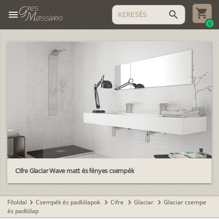
menu
search
0
Cifre Glaciar Wave matt és fényes csempék
Főoldal
Csempék és padlólapok
Cifre
Glaciar
Glaciar csempe
chevron_right
chevron_right
chevron_right
chevron_right
és padlólap