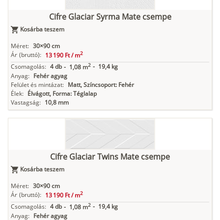
Cifre Glaciar Syrma Mate csempe
Kosárba teszem
Méret:
30×90 cm
2
Ár
(bruttó):
13 190 Ft /
m
2
Csomagolás:
4 db
-
19,4 kg
-
1,08 m
Anyag:
Fehér agyag
Felület és mintázat:
Matt, Színcsoport: Fehér
Élek:
Élvágott, Forma: Téglalap
Vastagság:
10,8 mm
Cifre Glaciar Twins Mate csempe
Kosárba teszem
Méret:
30×90 cm
2
Ár
(bruttó):
13 190 Ft /
m
2
Csomagolás:
4 db
-
19,4 kg
-
1,08 m
Anyag:
Fehér agyag