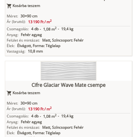
Kosárba teszem
Méret:
30×90 cm
2
Ár
(bruttó):
13 190 Ft /
m
2
Csomagolás:
4 db
-
19,4 kg
-
1,08 m
Anyag:
Fehér agyag
Felület és mintázat:
Matt, Színcsoport: Fehér
Élek:
Élvágott, Forma: Téglalap
Vastagság:
10,8 mm
Cifre Glaciar Wave Mate csempe
Kosárba teszem
Méret:
30×90 cm
2
Ár
(bruttó):
13 190 Ft /
m
2
Csomagolás:
4 db
-
19,4 kg
-
1,08 m
Anyag:
Fehér agyag
Felület és mintázat:
Matt, Színcsoport: Fehér
Élek:
Élvágott, Forma: Téglalap