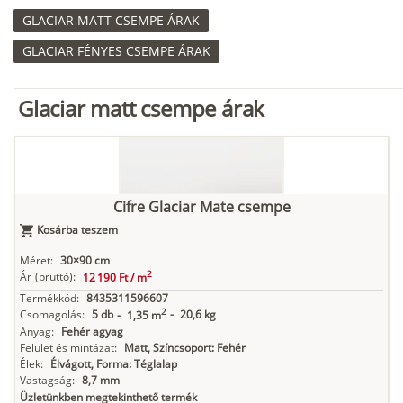
GLACIAR MATT CSEMPE ÁRAK
GLACIAR FÉNYES CSEMPE ÁRAK
Glaciar matt csempe árak
Cifre Glaciar Mate csempe
Kosárba teszem
Méret:
30×90 cm
2
Ár
(bruttó):
12 190 Ft /
m
Termékkód:
8435311596607
2
Csomagolás:
5 db
-
20,6 kg
-
1,35 m
Anyag:
Fehér agyag
Felület és mintázat:
Matt, Színcsoport: Fehér
Élek:
Élvágott, Forma: Téglalap
Vastagság:
8,7 mm
Üzletünkben megtekinthető termék