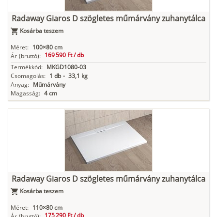
Radaway Giaros D szögletes műmárvány zuhanytálca
Kosárba teszem
Méret:
100×80 cm
169 590 Ft /
db
Ár
(bruttó):
Termékkód:
MKGD1080-03
Csomagolás:
1 db
-
33,1 kg
Anyag:
Műmárvány
Magasság:
4 cm
Radaway Giaros D szögletes műmárvány zuhanytálca
Kosárba teszem
Méret:
110×80 cm
175 290 Ft /
db
Ár
(bruttó):