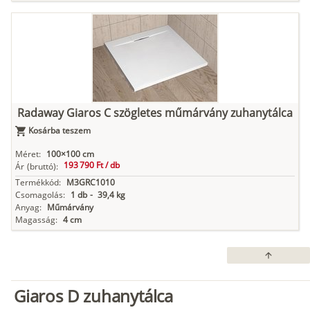
Radaway Giaros C szögletes műmárvány zuhanytálca
Kosárba teszem
Méret:
100×100 cm
193 790 Ft /
db
Ár
(bruttó):
Termékkód:
M3GRC1010
Csomagolás:
1 db
-
39,4 kg
Anyag:
Műmárvány
Magasság:
4 cm
arrow_upward
Giaros D zuhanytálca