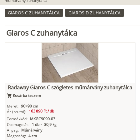
műmárvány zuhanytálca
GIAROS C ZUHANYTÁLCA
GIAROS D ZUHANYTÁLCA
Giaros C zuhanytálca
Radaway Giaros C szögletes műmárvány zuhanytálca
Kosárba teszem
Méret:
90×90 cm
163 890 Ft /
db
Ár
(bruttó):
Termékkód:
MKGC9090-03
Csomagolás:
1 db
-
30,9 kg
Anyag:
Műmárvány
Magasság:
4 cm