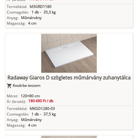
Termékkód:
M3GRD1180
Csomagolás:
1 db
-
35,3 kg
Anyag:
Műmárvány
Magasság:
4 cm
Radaway Giaros D szögletes műmárvány zuhanytálca
Kosárba teszem
Méret:
120×80 cm
180 490 Ft /
db
Ár
(bruttó):
Termékkód:
MKGD1280-03
Csomagolás:
1 db
-
37,5 kg
Anyag:
Műmárvány
Magasság:
4 cm