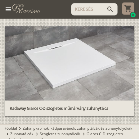
menu
search
0
Radaway Giaros C-D szögletes műmárvány zuhanytálca
Főoldal
Zuhanykabinok, kádparavánok, zuhanytálcák és zuhanyfolyókák
chevron_right
Zuhanytálcák
Szögletes zuhanytálcák
Giaros C-D szögletes
chevron_right
chevron_right
chevron_right