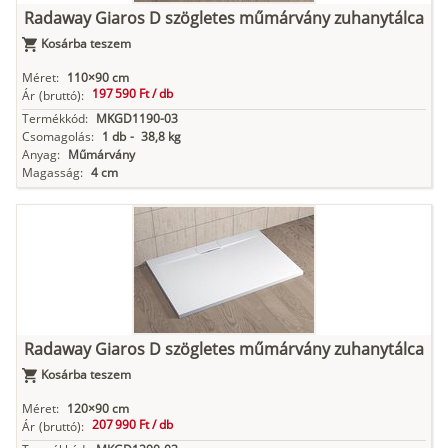
Radaway Giaros D szögletes műmárvány zuhanytálca
Kosárba teszem
Méret:
110×90 cm
197 590 Ft /
db
Ár
(bruttó):
Termékkód:
MKGD1190-03
Csomagolás:
1 db
-
38,8 kg
Anyag:
Műmárvány
Magasság:
4 cm
Radaway Giaros D szögletes műmárvány zuhanytálca
Kosárba teszem
Méret:
120×90 cm
207 990 Ft /
db
Ár
(bruttó):