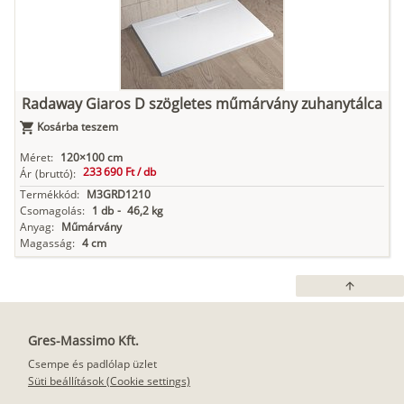
Radaway Giaros D szögletes műmárvány zuhanytálca
Kosárba teszem
Méret:
120×100 cm
233 690 Ft /
db
Ár
(bruttó):
Termékkód:
M3GRD1210
Csomagolás:
1 db
-
46,2 kg
Anyag:
Műmárvány
Magasság:
4 cm
arrow_upward
Gres-Massimo Kft.
Csempe és padlólap üzlet
Süti beállítások (Cookie settings)