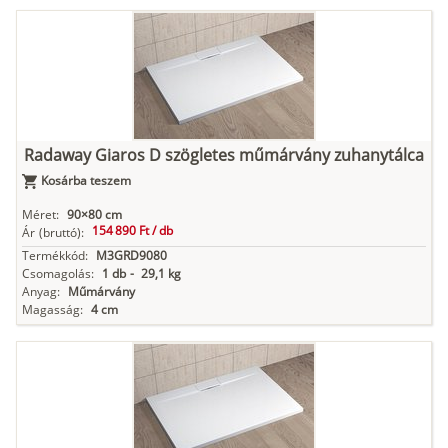
Radaway Giaros D szögletes műmárvány zuhanytálca
Kosárba teszem
Méret:
90×80 cm
154 890 Ft /
db
Ár
(bruttó):
Termékkód:
M3GRD9080
Csomagolás:
1 db
-
29,1 kg
Anyag:
Műmárvány
Magasság:
4 cm