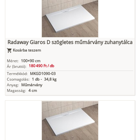
Radaway Giaros D szögletes műmárvány zuhanytálca
Kosárba teszem
Méret:
100×90 cm
180 490 Ft /
db
Ár
(bruttó):
Termékkód:
MKGD1090-03
Csomagolás:
1 db
-
34,8 kg
Anyag:
Műmárvány
Magasság:
4 cm