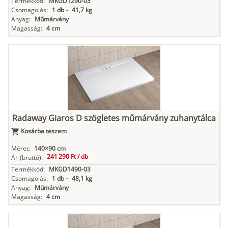
Termékkód:
MKGD1290-03
Csomagolás:
1 db
-
41,7 kg
Anyag:
Műmárvány
Magasság:
4 cm
Radaway Giaros D szögletes műmárvány zuhanytálca
Kosárba teszem
Méret:
140×90 cm
241 290 Ft /
db
Ár
(bruttó):
Termékkód:
MKGD1490-03
Csomagolás:
1 db
-
48,1 kg
Anyag:
Műmárvány
Magasság:
4 cm