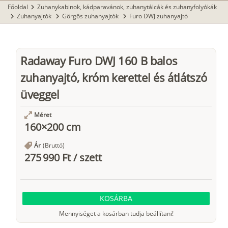
Főoldal
Zuhanykabinok, kádparavánok, zuhanytálcák és zuhanyfolyókák
chevron_right
Zuhanyajtók
Görgős zuhanyajtók
Furo DWJ zuhanyajtó
chevron_right
chevron_right
chevron_right
Radaway Furo DWJ 160 B balos
zuhanyajtó, króm kerettel és átlátszó
üveggel
Méret
160×200 cm
Ár
(Bruttó)
275 990 Ft
/
szett
KOSÁRBA
Mennyiséget a kosárban tudja beállítani!