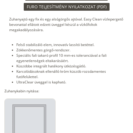
FURO TELJESÍTMÉNY NYILATKOZAT (PDF)
Zuhanyajtó egy fix és egy alsógörgős ajtóval. Easy Clean vízlepergető
bevonattal ellátott edzett üveggel készül a vízkőfoltok
megakadályozására.
Felső stabilizáló elem, innovatív lassító betéttel.
Zökkenőmentes görgő-rendszer.
Speciális fali takaró profil 10 mm-es toleranciával a fali
egyenetlenségek eltakarásáért.
Küszöbbe integrált hatékony ütközésgátló.
Karcolódásoknak ellenálló króm küszöb rozsdamentes
futófelülettel.
UltraClear üveggel is kapható.
Zuhanykabin nyitása: