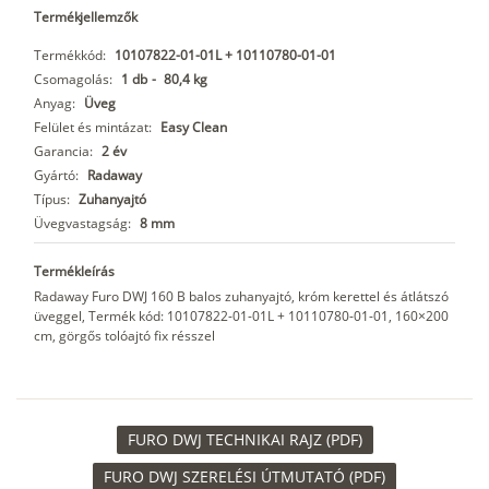
Termékjellemzők
Termékkód:
10107822-01-01L + 10110780-01-01
Csomagolás:
1 db
-
80,4 kg
Anyag:
Üveg
Felület és mintázat:
Easy Clean
Garancia:
2 év
Gyártó:
Radaway
Típus:
Zuhanyajtó
Üvegvastagság:
8 mm
Termékleírás
Radaway Furo DWJ 160 B balos zuhanyajtó, króm kerettel és átlátszó
üveggel, Termék kód: 10107822-01-01L + 10110780-01-01, 160×200
cm, görgős tolóajtó fix résszel
FURO DWJ TECHNIKAI RAJZ (PDF)
FURO DWJ SZERELÉSI ÚTMUTATÓ (PDF)