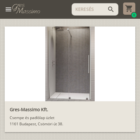
menu
search
0
Gres-Massimo Kft.
Csempe és padlólap üzlet
1161 Budapest, Csömöri út 38.