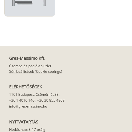
Gres-Massimo Kft.
Csempe és padlólap üzlet
Süti beállítások (Cookie settings)
ELÉRHETŐSÉGEK
1161 Budapest, Csömöri út 38.
+36 1 4010 140
,
+36 30 855 4869
info@gres-massimo.hu
NYITVATARTÁS
Hétköznap: 8-17 óráig