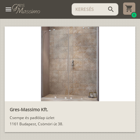
menu
search
0
Gres-Massimo Kft.
Csempe és padlólap üzlet
1161 Budapest, Csömöri út 38.