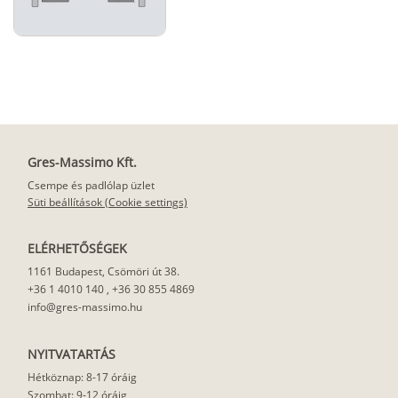
Gres-Massimo Kft.
Csempe és padlólap üzlet
Süti beállítások (Cookie settings)
ELÉRHETŐSÉGEK
1161 Budapest, Csömöri út 38.
+36 1 4010 140
,
+36 30 855 4869
info@gres-massimo.hu
NYITVATARTÁS
Hétköznap: 8-17 óráig
Szombat: 9-12 óráig