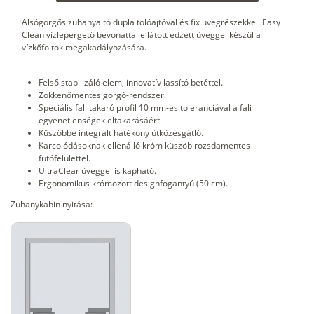
Alsógörgős zuhanyajtó dupla tolóajtóval és fix üvegrészekkel. Easy
Clean vízlepergető bevonattal ellátott edzett üveggel készül a
vízkőfoltok megakadályozására.
Felső stabilizáló elem, innovatív lassító betéttel.
Zökkenőmentes görgő-rendszer.
Speciális fali takaró profil 10 mm-es toleranciával a fali
egyenetlenségek eltakarásáért.
Küszöbbe integrált hatékony ütközésgátló.
Karcolódásoknak ellenálló króm küszöb rozsdamentes
futófelülettel.
UltraClear üveggel is kapható.
Ergonomikus krómozott designfogantyú (50 cm).
Zuhanykabin nyitása: