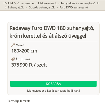
Főoldal
Zuhanykabinok, kádparavánok, zuhanytálcák és zuhanyfolyókák
chevron_right
Zuhanyajtók
Görgős zuhanyajtók
Furo DWD zuhanyajtó
chevron_right
chevron_right
chevron_right
Radaway Furo DWD 180 zuhanyajtó,
króm kerettel és átlátszó üveggel
Méret
180×200 cm
Ár
(Bruttó)
375 990 Ft
/
szett
KOSÁRBA
Mennyiséget a kosárban tudja beállítani!
Termékjellemzők