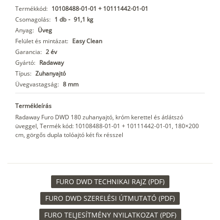
Termékkód:
10108488-01-01 + 10111442-01-01
Csomagolás:
1 db
-
91,1 kg
Anyag:
Üveg
Felület és mintázat:
Easy Clean
Garancia:
2 év
Gyártó:
Radaway
Típus:
Zuhanyajtó
Üvegvastagság:
8 mm
Termékleírás
Radaway Furo DWD 180 zuhanyajtó, króm kerettel és átlátszó
üveggel, Termék kód: 10108488-01-01 + 10111442-01-01, 180×200
cm, görgős dupla tolóajtó két fix résszel
FURO DWD TECHNIKAI RAJZ (PDF)
FURO DWD SZERELÉSI ÚTMUTATÓ (PDF)
FURO TELJESÍTMÉNY NYILATKOZAT (PDF)