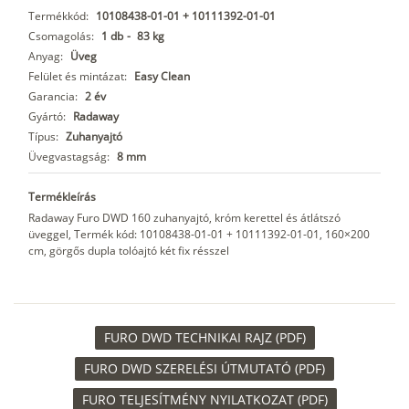
Termékkód:
10108438-01-01 + 10111392-01-01
Csomagolás:
1 db
-
83 kg
Anyag:
Üveg
Felület és mintázat:
Easy Clean
Garancia:
2 év
Gyártó:
Radaway
Típus:
Zuhanyajtó
Üvegvastagság:
8 mm
Termékleírás
Radaway Furo DWD 160 zuhanyajtó, króm kerettel és átlátszó
üveggel, Termék kód: 10108438-01-01 + 10111392-01-01, 160×200
cm, görgős dupla tolóajtó két fix résszel
FURO DWD TECHNIKAI RAJZ (PDF)
FURO DWD SZERELÉSI ÚTMUTATÓ (PDF)
FURO TELJESÍTMÉNY NYILATKOZAT (PDF)