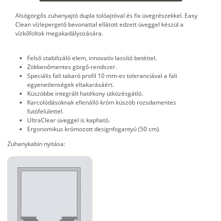
Alsógörgős zuhanyajtó dupla tolóajtóval és fix üvegrészekkel. Easy
Clean vízlepergető bevonattal ellátott edzett üveggel készül a
vízkőfoltok megakadályozására.
Felső stabilizáló elem, innovatív lassító betéttel.
Zökkenőmentes görgő-rendszer.
Speciális fali takaró profil 10 mm-es toleranciával a fali
egyenetlenségek eltakarásáért.
Küszöbbe integrált hatékony ütközésgátló.
Karcolódásoknak ellenálló króm küszöb rozsdamentes
futófelülettel.
UltraClear üveggel is kapható.
Ergonomikus krómozott designfogantyú (50 cm).
Zuhanykabin nyitása: