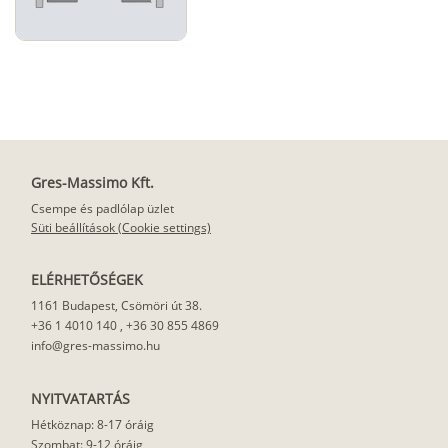
Gres-Massimo Kft.
Csempe és padlólap üzlet
Süti beállítások (Cookie settings)
ELÉRHETŐSÉGEK
1161 Budapest, Csömöri út 38.
+36 1 4010 140
,
+36 30 855 4869
info@gres-massimo.hu
NYITVATARTÁS
Hétköznap: 8-17 óráig
Szombat: 9-12 óráig