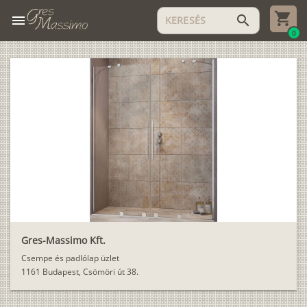
menu
search
0
Gres-Massimo Kft.
Csempe és padlólap üzlet
1161 Budapest, Csömöri út 38.