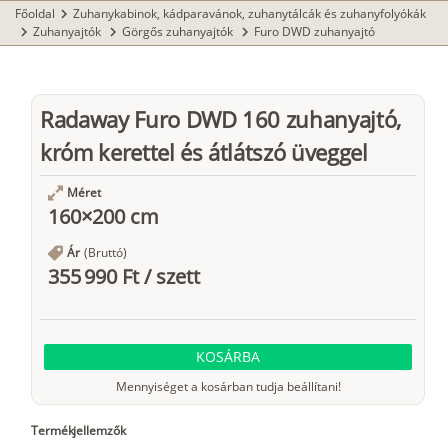
Főoldal
Zuhanykabinok, kádparavánok, zuhanytálcák és zuhanyfolyókák
chevron_right
Zuhanyajtók
Görgős zuhanyajtók
Furo DWD zuhanyajtó
chevron_right
chevron_right
chevron_right
Radaway Furo DWD 160 zuhanyajtó,
króm kerettel és átlátszó üveggel
Méret
160×200 cm
Ár
(Bruttó)
355 990 Ft
/
szett
KOSÁRBA
Mennyiséget a kosárban tudja beállítani!
Termékjellemzők