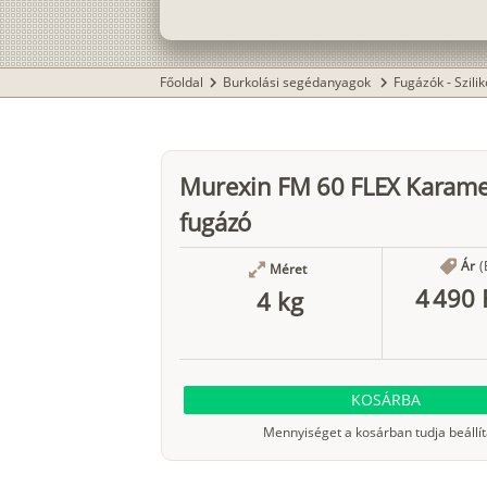
Főoldal
Burkolási segédanyagok
Fugázók - Szili
chevron_right
chevron_right
Murexin FM 60 FLEX Karame
fugázó
Ár
(
Méret
4 490 
4 kg
KOSÁRBA
Mennyiséget a kosárban tudja beállít