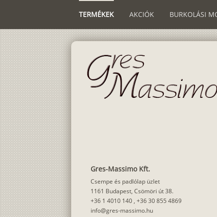
TERMÉKEK
AKCIÓK
BURKOLÁSI M
Gres-Massimo Kft.
Csempe és padlólap üzlet
1161 Budapest, Csömöri út 38.
+36 1 4010 140
,
+36 30 855 4869
info@gres-massimo.hu