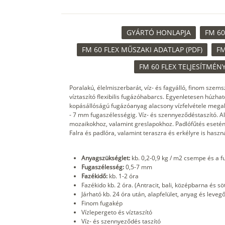
GYÁRTÓ HONLAPJA
FM 60
FM 60 FLEX MŰSZAKI ADATLAP (PDF)
FM
FM 60 FLEX TELJESÍTMÉN
Poralakú, élelmiszerbarát, víz- és fagyálló, finom szems
víztaszító flexibilis fugázóhabarcs. Egyenletesen húzh
kopásállóságú fugázóanyag alacsony vízfelvétele megaka
- 7 mm fugaszélességig. Víz- és szennyeződéstaszító.
mozaikokhoz, valamint greslapokhoz. Padlófűtés esetén,
Falra és padlóra, valamint teraszra és erkélyre is haszn
Anyagszükséglet:
kb. 0,2-0,9 kg / m2 csempe és a 
Fugaszélesség:
0,5-7 mm
Fazékidő:
kb. 1-2 óra
Fazékido kb. 2 óra. (Antracit, bali, középbarna és sö
Járható kb. 24 óra után, alapfelület, anyag és leve
Finom fugakép
Vízlepergeto és víztaszító
Víz- és szennyeződés taszító