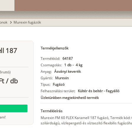
konok
Murexin fugázók
chevron_right
Termékjellemzők
ll 187
Termékkód:
64187
Csomagolás:
1 db
-
4 kg
Anyag:
Ásványi keverék
Bruttó)
Gyártó:
Murexin
Ft
/
db
Típus:
Fugázó
Felhasználási terület:
Kültér és beltér - Fagyálló
Üzletünkben megtekinthető termék
Termékleírás
ani!
Murexin FM 60 FLEX Karamell 187 fugázó, Termék kód: 
szilárdságú, vízlepergető és víztaszító flexibilis fugázó