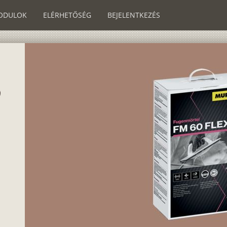
ODULOK
ELÉRHETŐSÉG
BEJELENTKEZÉS