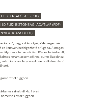
 FLEX KATALÓGUS (PDF)
 60 FLEX BIZTONSÁGI ADATLAP (PDF)
YNYILATKOZAT (PDF)
zerkezetű, nagy szilárdságú, vízlepergeto és
ató és könnyen bedolgozható a fugába. A magas
dályozza a foltképződést. Kül- és beltérben 0,5
 Alkalmas kerámiacsempékhez, burkolólapokhoz,
 valamint vizes helyiségekben is alkalmazható.
álható.
fugamérettől függően
tétbarna színeknél kb. 1 óra)
gő hőmérséklettől függően