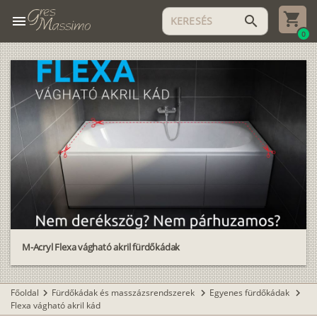
menu
search
0
M-Acryl Flexa vágható akril fürdőkádak
Főoldal
Fürdőkádak és masszázsrendszerek
Egyenes fürdőkádak
chevron_right
chevron_right
chevron_right
Flexa vágható akril kád