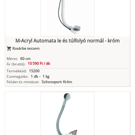
M-Acryl Automata le és túlfolyó normál - króm
Kosárba teszem
Méret:
60 cm
10 590 Ft /
db
Ár
(bruttó):
Termékkód:
15200
Csomagolás:
1 db
-
1 kg
Felület és mintázat:
Színcsoport: Króm