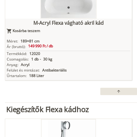
M-Acryl Flexa vágható akril kád
Kosárba teszem
Méret:
189×81 cm
149 990 Ft /
db
Ár
(bruttó):
Termékkód:
12020
Csomagolás:
1 db
-
30 kg
Anyag:
Acryl
Felület és mintázat:
Antibakteriális
Űrtartalom:
188 Liter
arrow_upward
Kiegészítők Flexa kádhoz