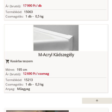
17 990 Ft /
db
Ár
(bruttó):
Termékkód:
15063
Csomagolás:
1 db
-
0,5 kg
M-Acryl Kádszegély
Kosárba teszem
Méret:
195 cm
12 690 Ft /
csomag
Ár
(bruttó):
Termékkód:
15213
Csomagolás:
1 db
-
0,3 kg
Anyag:
Műagyag
arrow_upward