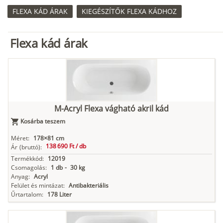
FLEXA KÁD ÁRAK
KIEGÉSZÍTŐK FLEXA KÁDHOZ
Flexa kád árak
M-Acryl Flexa vágható akril kád
Kosárba teszem
Méret:
178×81 cm
138 690 Ft /
db
Ár
(bruttó):
Termékkód:
12019
Csomagolás:
1 db
-
30 kg
Anyag:
Acryl
Felület és mintázat:
Antibakteriális
Űrtartalom:
178 Liter