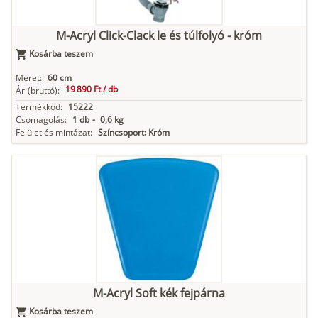
M-Acryl Click-Clack le és túlfolyó - króm
Kosárba teszem
Méret:
60 cm
19 890 Ft /
db
Ár
(bruttó):
Termékkód:
15222
Csomagolás:
1 db
-
0,6 kg
Felület és mintázat:
Színcsoport: Króm
M-Acryl Soft kék fejpárna
Kosárba teszem