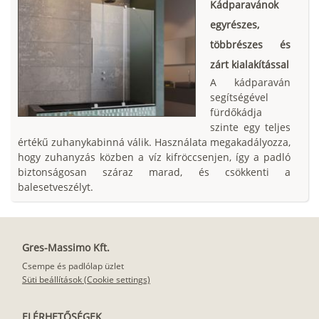
Kádparavánok
egyrészes,
többrészes és
zárt kialakítással
A kádparaván
segítségével
fürdőkádja
szinte egy teljes
értékű zuhanykabinná válik. Használata megakadályozza,
hogy zuhanyzás közben a víz kifröccsenjen, így a padló
biztonságosan száraz marad, és csökkenti a
balesetveszélyt.
Gres-Massimo Kft.
Csempe és padlólap üzlet
Süti beállítások (Cookie settings)
ELÉRHETŐSÉGEK