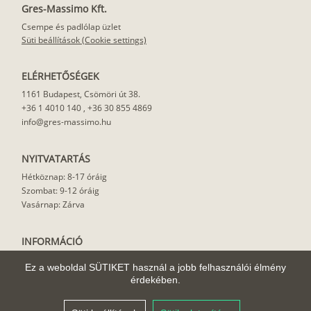
Gres-Massimo Kft.
Csempe és padlólap üzlet
Süti beállítások (Cookie settings)
ELÉRHETŐSÉGEK
1161 Budapest, Csömöri út 38.
+36 1 4010 140
,
+36 30 855 4869
info@gres-massimo.hu
NYITVATARTÁS
Hétköznap: 8-17 óráig
Szombat: 9-12 óráig
Vasárnap: Zárva
INFORMÁCIÓ
Vásárlási feltételek
Ez a weboldal SÜTIKET használ a jobb felhasználói élmény
Felhasználási javaslat
érdekében.
Házhoz szállítás
Rólunk