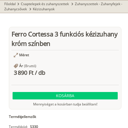
Főoldal
Csaptelepek és zuhanyszettek
Zuhanyszettek - Zuhanyfejek -
chevron_right
chevron_right
Zuhanycsővek
Kézizuhanyok
chevron_right
Ferro Cortessa 3 funkciós kézizuhany
króm színben
Méret
Ár
(Bruttó)
3 890 Ft
/
db
KOSÁRBA
Mennyiséget a kosárban tudja beállítani!
Termékjellemzők
Termékkód:
S330