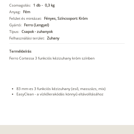
Csomagolás:
1 db
-
0,3 kg
Anyag:
Fém
Felület és mintázat:
Fényes, Színcsoport: Króm
Gyártó:
Ferro (Lengyel)
Típus:
Csapok - zuhanyok
Felhasználási terület:
Zuhany
Termékleírás
Ferro Cortessa 3 funkciós kézizuhany króm színben
83 mm-es 3 funkciós kézizuhany (eső, masszázs, mix)
EasyClean - a vízkőlerakódás könnyű eltávolításához