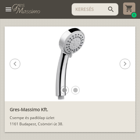
menu
search
0
chevron_left
chevron_right
lens
lens
Gres-Massimo Kft.
Csempe és padlólap üzlet
1161 Budapest, Csömöri út 38.