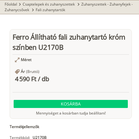
Főoldal
Csaptelepek és zuhanyszettek
Zuhanyszettek - Zuhanyfejek -
chevron_right
chevron_right
Zuhanycsővek
Fali zuhanytartók
chevron_right
Ferro Állítható fali zuhanytartó króm
színben U2170B
Méret
Ár
(Bruttó)
4 590 Ft
/
db
KOSÁRBA
Mennyiséget a kosárban tudja beállítani!
Termékjellemzők
Termékkód:
U2170B