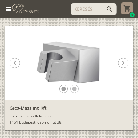
menu
search
0
chevron_left
chevron_right
lens
lens
Gres-Massimo Kft.
Csempe és padlólap üzlet
1161 Budapest, Csömöri út 38.