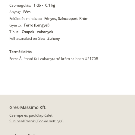
Csomagolás:
1 db
-
0,1 kg
Anyag:
Fém
Felület és mintázat:
Fényes, Színcsoport: Króm
Gyártó:
Ferro (Lengyel)
Típus:
Csapok - zuhanyok
Felhasználási terület:
Zuhany
Termékleírás
Ferro Állítható fali zuhanytartó króm színben U2170B
Gres-Massimo Kft.
Csempe és padlólap üzlet
Süti beállítások (Cookie settings)