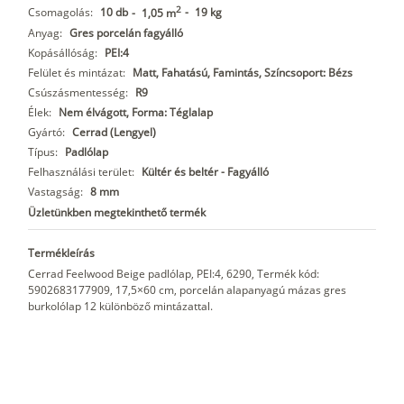
2
Csomagolás:
10 db
-
19 kg
-
1,05 m
Anyag:
Gres porcelán fagyálló
Kopásállóság:
PEI:4
Felület és mintázat:
Matt, Fahatású, Famintás, Színcsoport: Bézs
Csúszásmentesség:
R9
Élek:
Nem élvágott, Forma: Téglalap
Gyártó:
Cerrad (Lengyel)
Típus:
Padlólap
Felhasználási terület:
Kültér és beltér - Fagyálló
Vastagság:
8 mm
Üzletünkben megtekinthető termék
Termékleírás
Cerrad Feelwood Beige padlólap, PEI:4, 6290, Termék kód:
5902683177909, 17,5×60 cm, porcelán alapanyagú mázas gres
burkolólap 12 különböző mintázattal.