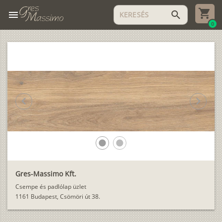
menu
search
0
chevron_left
chevron_right
lens
lens
Gres-Massimo Kft.
Csempe és padlólap üzlet
1161 Budapest, Csömöri út 38.