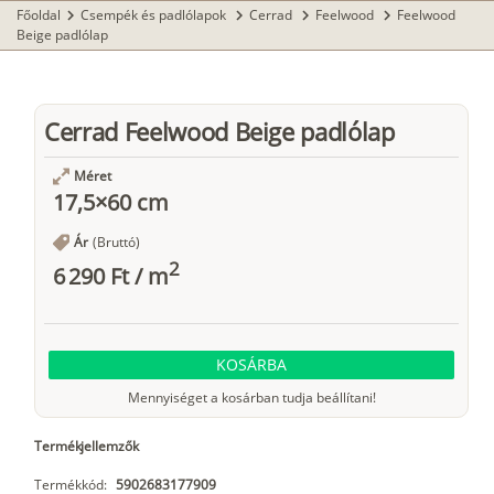
Főoldal
Csempék és padlólapok
Cerrad
Feelwood
Feelwood
chevron_right
chevron_right
chevron_right
chevron_right
Beige padlólap
Cerrad Feelwood Beige padlólap
Méret
17,5×60 cm
Ár
(Bruttó)
2
6 290 Ft
/
m
KOSÁRBA
Mennyiséget a kosárban tudja beállítani!
Termékjellemzők
Termékkód:
5902683177909