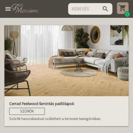
menu
search
0
Cerrad Feelwood famintás padlólapok
SZŰRŐK
Szűrők használatával szűkítheti a keresett kategóriákat.