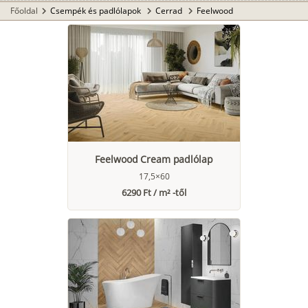
Főoldal
Csempék és padlólapok
Cerrad
Feelwood
chevron_right
chevron_right
chevron_right
Feelwood Cream padlólap
17,5×60
6290 Ft / m² -től