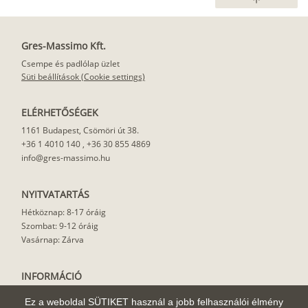
arrow_upward
Gres-Massimo Kft.
Csempe és padlólap üzlet
Süti beállítások (Cookie settings)
ELÉRHETŐSÉGEK
1161 Budapest, Csömöri út 38.
+36 1 4010 140
,
+36 30 855 4869
info@gres-massimo.hu
NYITVATARTÁS
Hétköznap: 8-17 óráig
Szombat: 9-12 óráig
Vasárnap: Zárva
INFORMÁCIÓ
Vásárlási feltételek
Ez a weboldal SÜTIKET használ a jobb felhasználói élmény
Felhasználási javaslat