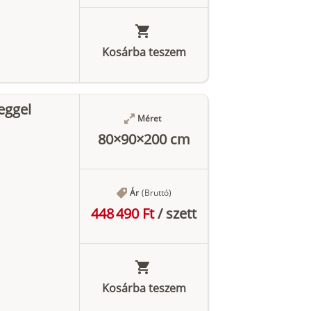
Kosárba teszem
eggel
Méret
80×90×200 cm
Ár
(Bruttó)
448 490 Ft
/
szett
Kosárba teszem