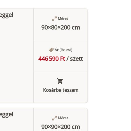
eggel
Méret
90×80×200 cm
Ár
(Bruttó)
446 590 Ft
/
szett
Kosárba teszem
eggel
Méret
90×90×200 cm