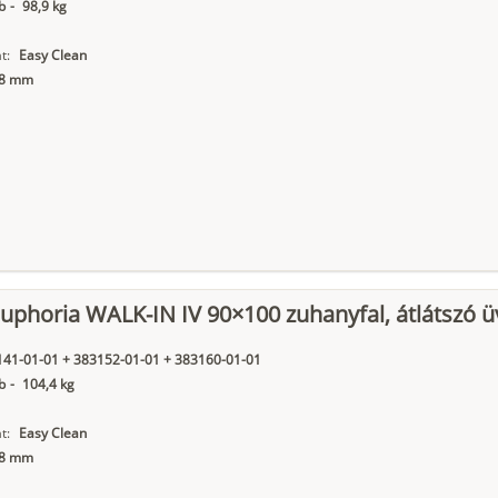
b
-
98,9 kg
t:
Easy Clean
8 mm
phoria WALK-IN IV 90×100 zuhanyfal, átlátszó ü
41-01-01 + 383152-01-01 + 383160-01-01
b
-
104,4 kg
t:
Easy Clean
8 mm