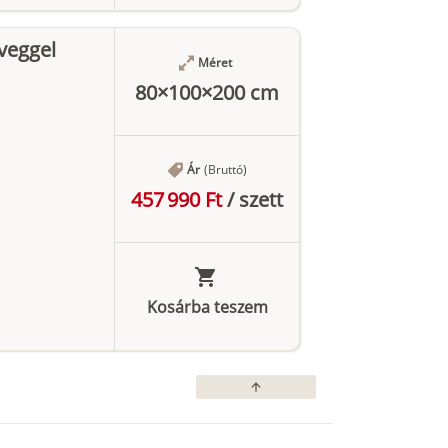
veggel
Méret
80×100×200 cm
Ár
(Bruttó)
457 990 Ft
/
szett
Kosárba teszem
arrow_upward