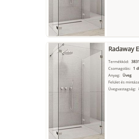
Radaway Eu
Termékkód:
3831
Csomagolás:
1 d
Anyag:
Üveg
Felület és mintáza
Üvegvastagság: