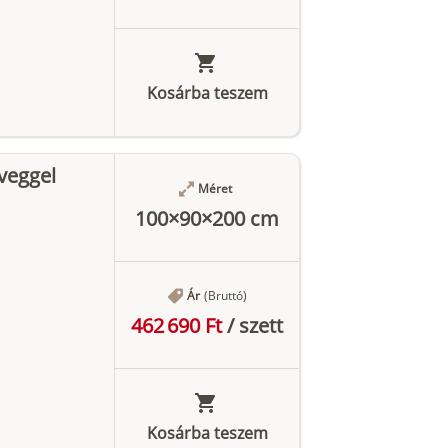
Kosárba teszem
veggel
Méret
100×90×200 cm
Ár
(Bruttó)
462 690 Ft
/
szett
Kosárba teszem