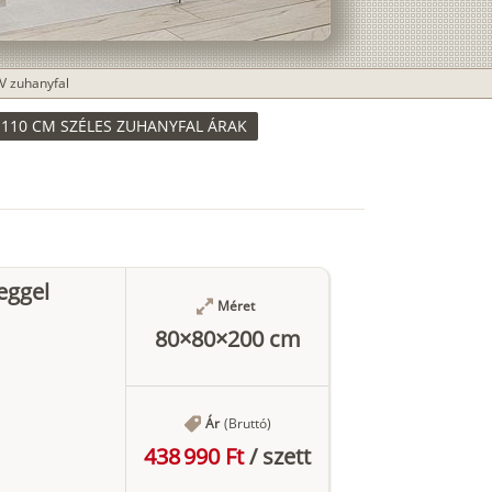
V zuhanyfal
110 CM SZÉLES ZUHANYFAL ÁRAK
eggel
Méret
80×80×200 cm
Ár
(Bruttó)
438 990 Ft
/
szett