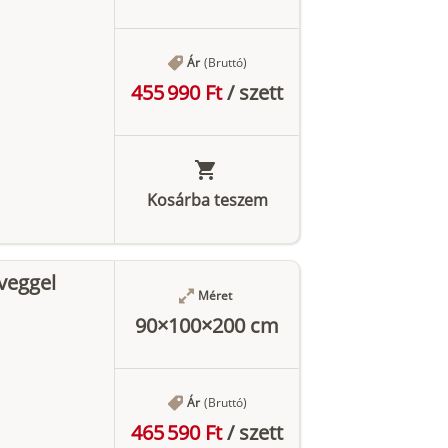
Ár
(Bruttó)
455 990 Ft
/
szett
Kosárba teszem
veggel
Méret
90×100×200 cm
Ár
(Bruttó)
465 590 Ft
/
szett