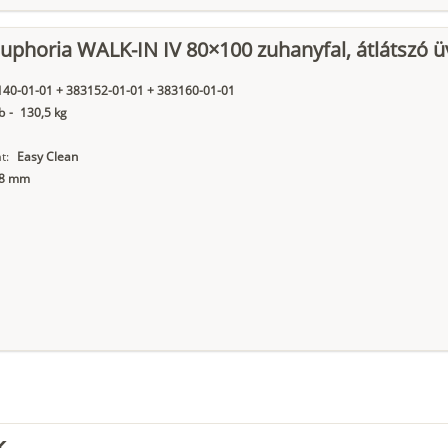
phoria WALK-IN IV 80×100 zuhanyfal, átlátszó ü
40-01-01 + 383152-01-01 + 383160-01-01
b
-
130,5 kg
t:
Easy Clean
8 mm
k