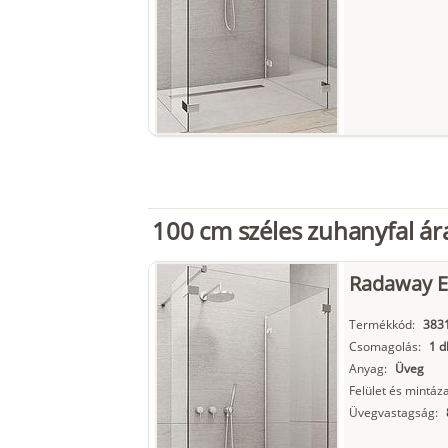
100 cm széles zuhanyfal ár
Radaway Eu
Termékkód:
3831
Csomagolás:
1 d
Anyag:
Üveg
Felület és mintáza
Üvegvastagság: