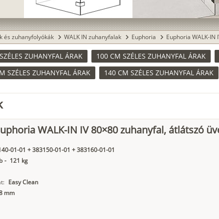
k és zuhanyfolyókák
WALK IN zuhanyfalak
Euphoria
Euphoria WALK-IN I
chevron_right
chevron_right
chevron_right
 SZÉLES ZUHANYFAL ÁRAK
100 CM SZÉLES ZUHANYFAL ÁRAK
CM SZÉLES ZUHANYFAL ÁRAK
140 CM SZÉLES ZUHANYFAL ÁRAK
k
phoria WALK-IN IV 80×80 zuhanyfal, átlátszó üv
40-01-01 + 383150-01-01 + 383160-01-01
b
-
121 kg
t:
Easy Clean
8 mm