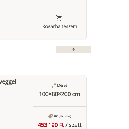
Kosárba teszem
arrow_upward
veggel
Méret
100×80×200 cm
Ár
(Bruttó)
453 190 Ft
/
szett