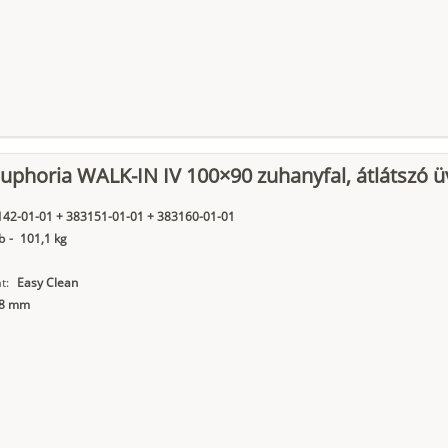
phoria WALK-IN IV 100×90 zuhanyfal, átlátszó ü
42-01-01 + 383151-01-01 + 383160-01-01
b
-
101,1 kg
t:
Easy Clean
8 mm