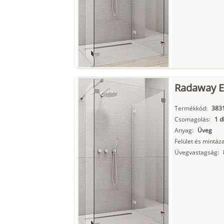
Radaway Eu
Termékkód:
3831
Csomagolás:
1 d
Anyag:
Üveg
Felület és mintáza
Üvegvastagság: