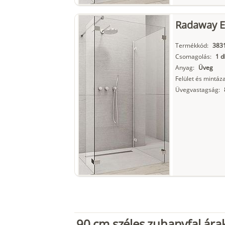
Radaway Eu
Termékkód:
3831
Csomagolás:
1 d
Anyag:
Üveg
Felület és mintáza
Üvegvastagság:
90 cm széles zuhanyfal ára