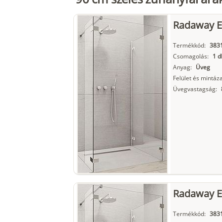
Radaway Eu
Termékkód:
3831
Csomagolás:
1 d
Anyag:
Üveg
Felület és mintáza
Üvegvastagság:
Radaway Eu
Termékkód:
3831