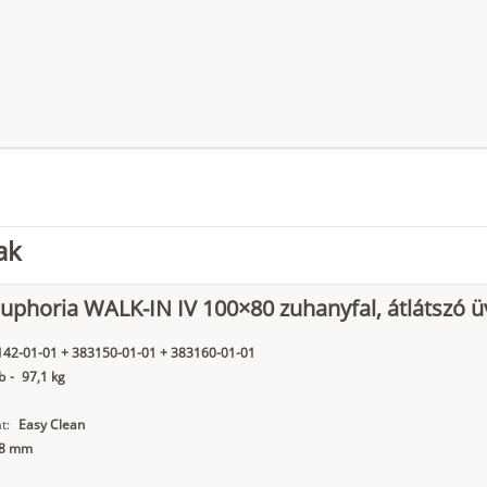
ak
phoria WALK-IN IV 100×80 zuhanyfal, átlátszó ü
42-01-01 + 383150-01-01 + 383160-01-01
b
-
97,1 kg
t:
Easy Clean
8 mm