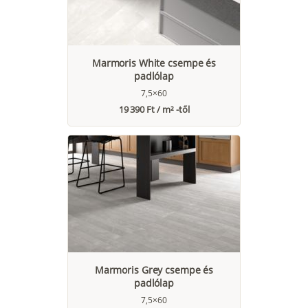
Marmoris White csempe és
padlólap
7,5×60
19 390 Ft / m² -től
Marmoris Grey csempe és
padlólap
7,5×60