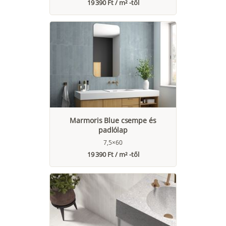
19 390 Ft / m² -től
Marmoris Blue csempe és
padlólap
7,5×60
19 390 Ft / m² -től