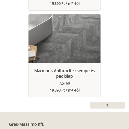
19 390 Ft / m² -től
Marmoris Anthracite csempe és
padlólap
7,5×60
19 390 Ft / m² -től
arrow_upward
Gres-Massimo Kft.