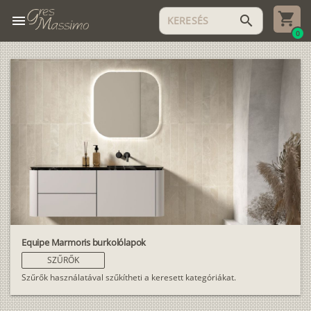
menu
search
0
Equipe Marmoris burkolólapok
SZŰRŐK
Szűrők használatával szűkítheti a keresett kategóriákat.