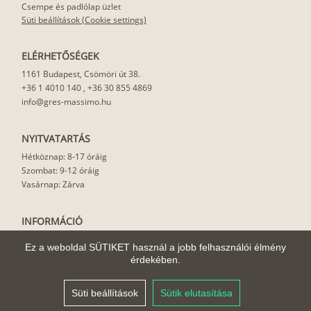
Csempe és padlólap üzlet
Süti beállítások (Cookie settings)
ELÉRHETŐSÉGEK
1161 Budapest, Csömöri út 38.
+36 1 4010 140
,
+36 30 855 4869
info@gres-massimo.hu
NYITVATARTÁS
Hétköznap: 8-17 óráig
Szombat: 9-12 óráig
Vasárnap: Zárva
INFORMÁCIÓ
Vásárlási feltételek
Ez a weboldal SÜTIKET használ a jobb felhasználói élmény
Felhasználási javaslat
érdekében.
Házhoz szállítás
Rólunk
Süti beállítások
Sütik elutasítása
Cikkek