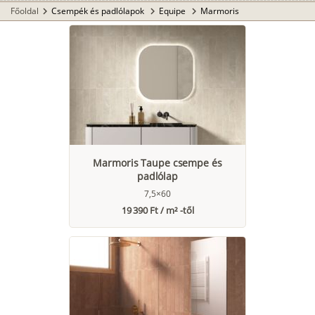
Főoldal
Csempék és padlólapok
Equipe
Marmoris
chevron_right
chevron_right
chevron_right
Marmoris Taupe csempe és
padlólap
7,5×60
19 390 Ft / m² -től