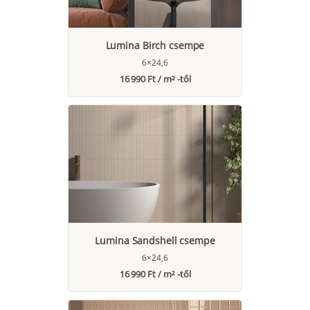
Lumina Birch csempe
6×24,6
16 990 Ft / m² -től
Lumina Sandshell csempe
6×24,6
16 990 Ft / m² -től