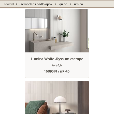
Főoldal
Csempék és padlólapok
Equipe
Lumina
chevron_right
chevron_right
chevron_right
Lumina White Alyssum csempe
6×24,6
16 990 Ft / m² -től