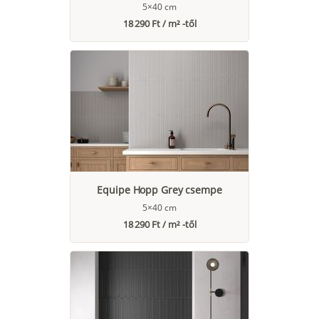
5×40 cm
18 290 Ft / m² -től
Equipe Hopp Grey csempe
5×40 cm
18 290 Ft / m² -től