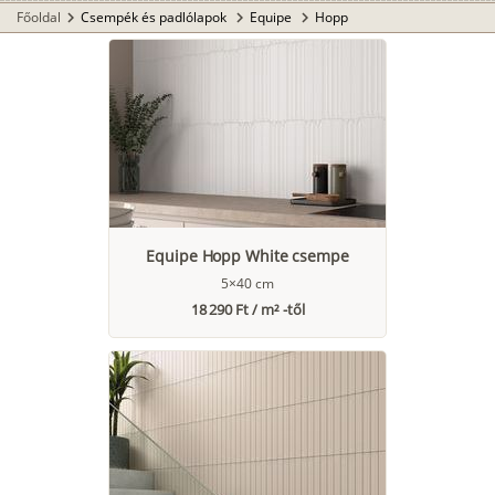
Főoldal
Csempék és padlólapok
Equipe
Hopp
chevron_right
chevron_right
chevron_right
Equipe Hopp White csempe
5×40 cm
18 290 Ft / m² -től