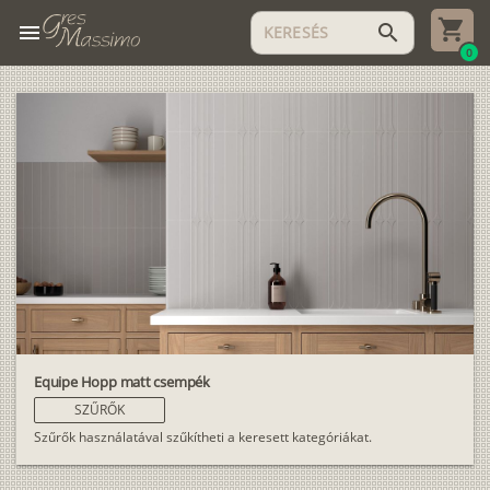
menu
search
0
Equipe Hopp matt csempék
SZŰRŐK
Szűrők használatával szűkítheti a keresett kategóriákat.