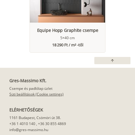
Equipe Hopp Graphite csempe
5×40 cm
18 290 Ft / m² -től
arrow_upward
Gres-Massimo Kft.
Csempe és padlólap üzlet
Süti beállítások (Cookie settings)
ELÉRHETŐSÉGEK
1161 Budapest, Csömöri út 38.
+36 1 4010 140
,
+36 30 855 4869
info@gres-massimo.hu