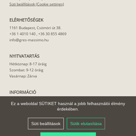
Süti beállítások (Cookie settings)
ELÉRHETŐSÉGEK
1161 Budapest, Csömöri út 38.
+36 1 4010 140
,
+36 30 855 4869
info@gres-massimo.hu
NYITVATARTÁS
Hétköznap: 8-17 óráig
Szombat: 9-12 óráig
Vasárnap: Zárva
INFORMÁCIÓ
Vásárlási feltételek
Ez a weboldal SÜTIKET használ a jobb felhasználói élmény
Felhasználási javaslat
érdekében.
Házhoz szállítás
Rólunk
Süti beállítások
Sütik elutasítása
Cikkek