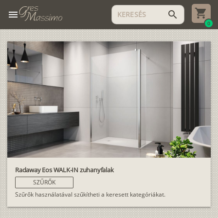
menu
search
0
Radaway Eos WALK-IN zuhanyfalak
SZŰRŐK
Szűrők használatával szűkítheti a keresett kategóriákat.