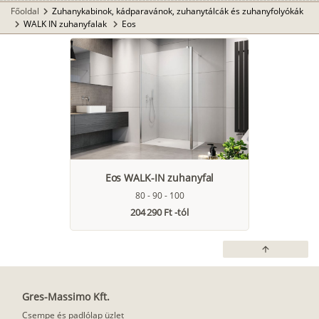
Főoldal
Zuhanykabinok, kádparavánok, zuhanytálcák és zuhanyfolyókák
chevron_right
WALK IN zuhanyfalak
Eos
chevron_right
chevron_right
Eos WALK-IN zuhanyfal
80 - 90 - 100
204 290 Ft -tól
arrow_upward
Gres-Massimo Kft.
Csempe és padlólap üzlet