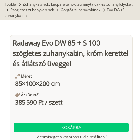
Főoldal
Zuhanykabinok, kádparavánok, zuhanytálcák és zuhanyfolyókák
chevron_right
Szögletes zuhanykabinok
Görgős zuhanykabinok
Evo DW+S
chevron_right
chevron_right
chevron_right
zuhanykabin
Radaway Evo DW 85 + S 100
szögletes zuhanykabin, króm kerettel
és átlátszó üveggel
Méret
85×100×200 cm
Ár
(Bruttó)
385 590 Ft
/
szett
KOSÁRBA
Mennyiséget a kosárban tudja beállítani!