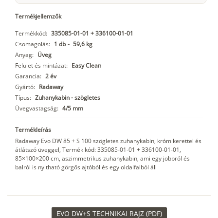
Termékjellemzők
Termékkód:
335085-01-01 + 336100-01-01
Csomagolás:
1 db
-
59,6 kg
Anyag:
Üveg
Felület és mintázat:
Easy Clean
Garancia:
2 év
Gyártó:
Radaway
Típus:
Zuhanykabin - szögletes
Üvegvastagság:
4/5 mm
Termékleírás
Radaway Evo DW 85 + S 100 szögletes zuhanykabin, króm kerettel és
átlátszó üveggel, Termék kód: 335085-01-01 + 336100-01-01,
85×100×200 cm, aszimmetrikus zuhanykabin, ami egy jobbról és
balról is nyitható görgős ajtóból és egy oldalfalból áll
EVO DW+S TECHNIKAI RAJZ (PDF)