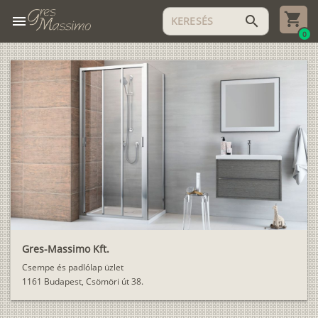
menu
search
0
Gres-Massimo Kft.
Csempe és padlólap üzlet
1161 Budapest, Csömöri út 38.