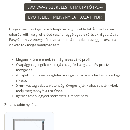
EVO DW+S SZERELÉSI ÚTMUTATÓ (PDF)
EVO TELJESÍTMÉNYNYILATKOZAT (PDF)
Görgős hármas tagolású tolóajtó és egy fix oldalfal. Állítható króm
takaróprofil, mely lehetővé teszi a függőleges eltérések kiigazítását.
Easy Clean vízlepergető bevonattal ellátott edzett üveggel készül a
vízkőfoltok megakadályozására.
Elegáns króm elemek és mágneses záró profil.
Csapágyas görgők biztosítják az ajtók hangtalan és precíz
mozgását.
Az ajtók alján lévő hangtalan mozgású csúszkák biztosítják a lágy
siklást.
5 mm vastag edzett biztonsági üveges ajtó, kiakasztható kivitel,
mely megkönnyíti a tisztítást.
Igény esetén, egyedi méretben is rendelhető.
Zuhanykabin nyitása: