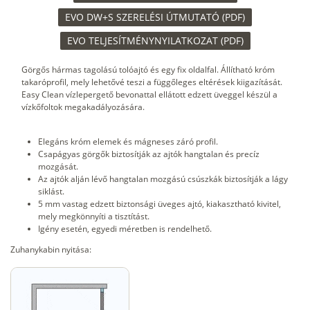
EVO DW+S SZERELÉSI ÚTMUTATÓ (PDF)
EVO TELJESÍTMÉNYNYILATKOZAT (PDF)
Görgős hármas tagolású tolóajtó és egy fix oldalfal. Állítható króm
takaróprofil, mely lehetővé teszi a függőleges eltérések kiigazítását.
Easy Clean vízlepergető bevonattal ellátott edzett üveggel készül a
vízkőfoltok megakadályozására.
Elegáns króm elemek és mágneses záró profil.
Csapágyas görgők biztosítják az ajtók hangtalan és precíz
mozgását.
Az ajtók alján lévő hangtalan mozgású csúszkák biztosítják a lágy
siklást.
5 mm vastag edzett biztonsági üveges ajtó, kiakasztható kivitel,
mely megkönnyíti a tisztítást.
Igény esetén, egyedi méretben is rendelhető.
Zuhanykabin nyitása: