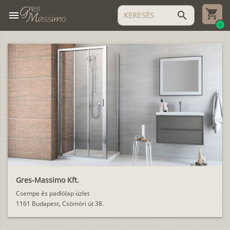
menu
search
0
Gres-Massimo Kft.
Csempe és padlólap üzlet
1161 Budapest, Csömöri út 38.