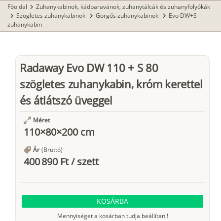
Főoldal
Zuhanykabinok, kádparavánok, zuhanytálcák és zuhanyfolyókák
chevron_right
Szögletes zuhanykabinok
Görgős zuhanykabinok
Evo DW+S
chevron_right
chevron_right
chevron_right
zuhanykabin
Radaway Evo DW 110 + S 80
szögletes zuhanykabin, króm kerettel
és átlátszó üveggel
Méret
110×80×200 cm
Ár
(Bruttó)
400 890 Ft
/
szett
KOSÁRBA
Mennyiséget a kosárban tudja beállítani!