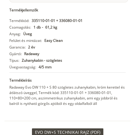
Termékjellemzők
Termékkód:
335110-01-01 + 336080-01-01
Csomagolás:
1 db
-
61,2 kg
Anyag:
Üveg
Felület és mintázat:
Easy Clean
Garancia:
2 év
Gyártó:
Radaway
Típus:
Zuhanykabin - szögletes
Üvegvastagság:
4/5 mm
Termékleírás
Radaway Evo DW 110 + S 80 szögletes zuhanykabin, króm kerettel és
átlátszó üveggel, Termék kód: 335110-01-01 + 336080-01-01,
110×80×200 cm, aszimmetrikus zuhanykabin, ami egy jobbról és
balról is nyitható görgős ajtóból és egy oldalfalból áll
EVO DW+S TECHNIKAI RAJZ (PDF)