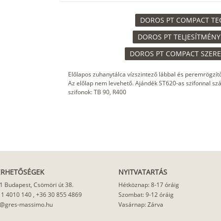
DOROS PT COMPACT TECH
DOROS PT TELJESÍTMÉNY
DOROS PT COMPACT SZEREL
Előlapos zuhanytálca vízszintező lábbal és peremrögzítő s
Az előlap nem levehető. Ajándék ST620-as szifonnal száll
szifonok: TB 90, R400
ÉRHETŐSÉGEK
NYITVATARTÁS
1 Budapest, Csömöri út 38.
Hétköznap: 8-17 óráig
 1 4010 140
,
+36 30 855 4869
Szombat: 9-12 óráig
o@gres-massimo.hu
Vasárnap: Zárva