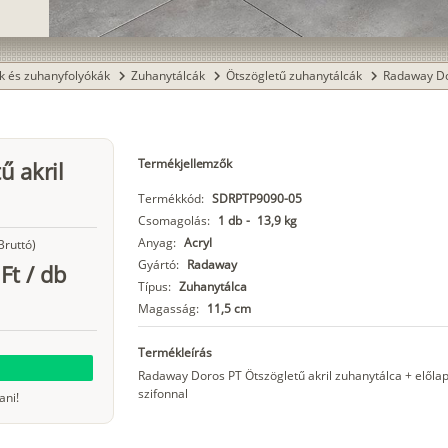
k és zuhanyfolyókák
Zuhanytálcák
Ötszögletű zuhanytálcák
Radaway Dor
chevron_right
chevron_right
chevron_right
Termékjellemzők
ű akril
Termékkód:
SDRPTP9090-05
Csomagolás:
1 db
-
13,9 kg
Anyag:
Acryl
Bruttó)
Gyártó:
Radaway
Ft
/
db
Típus:
Zuhanytálca
Magasság:
11,5 cm
Termékleírás
Radaway Doros PT Ötszögletű akril zuhanytálca + elől
szifonnal
ani!