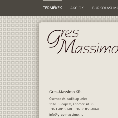
TERMÉKEK
AKCIÓK
BURKOLÁSI M
Gres-Massimo Kft.
Csempe és padlólap üzlet
1161 Budapest, Csömöri út 38.
+36 1 4010 140
,
+36 30 855 4869
info@gres-massimo.hu