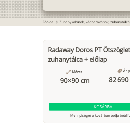
Főoldal
Zuhanykabinok, kádparavánok, zuhanytálcá
chevron_right
Radaway Doros PT Ötszöglet
zuhanytálca + előlap
Ár
(
Méret
82 690 
90×90 cm
KOSÁRBA
Mennyiséget a kosárban tudja beállít