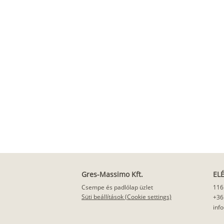
Gres-Massimo Kft.
EL
Csempe és padlólap üzlet
116
Süti beállítások (Cookie settings)
+36
inf