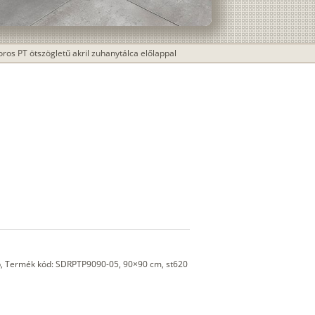
os PT ötszögletű akril zuhanytálca előlappal
ap, Termék kód: SDRPTP9090-05, 90×90 cm, st620