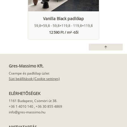
Vanilla Black padlólap
59,8×59,8 - 59,8×119,8 - 119,8×119,8
12 590 Ft / m² -től
arrow_upward
Gres-Massimo Kft.
Csempe és padlólap üzlet
Süti beállítások (Cookie settings)
ELÉRHETŐSÉGEK
1161 Budapest, Csömöri út 38.
+36 1 4010 140
,
+36 30 855 4869
info@gres-massimo.hu