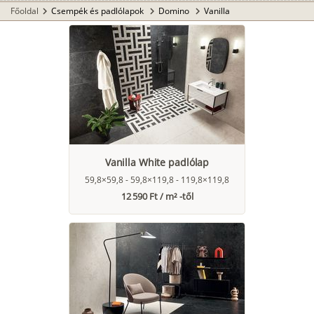
Főoldal
Csempék és padlólapok
Domino
Vanilla
chevron_right
chevron_right
chevron_right
Vanilla White padlólap
59,8×59,8 - 59,8×119,8 - 119,8×119,8
12 590 Ft / m² -től