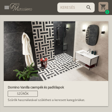
menu
search
0
Domino Vanilla csempék és padlólapok
SZŰRŐK
Szűrők használatával szűkítheti a keresett kategóriákat.