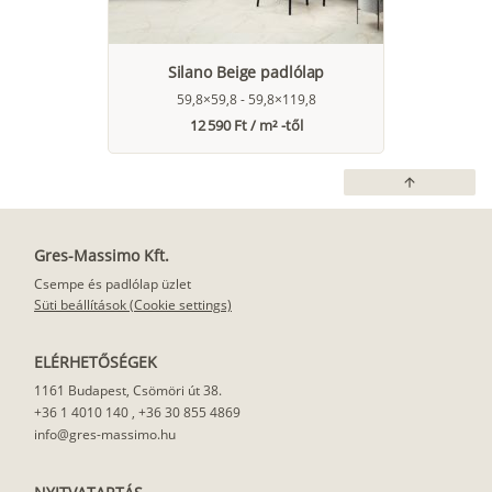
Silano Beige padlólap
59,8×59,8 - 59,8×119,8
12 590 Ft / m² -től
arrow_upward
Gres-Massimo Kft.
Csempe és padlólap üzlet
Süti beállítások (Cookie settings)
ELÉRHETŐSÉGEK
1161 Budapest, Csömöri út 38.
+36 1 4010 140
,
+36 30 855 4869
info@gres-massimo.hu