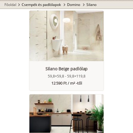
Főoldal
Csempék és padlólapok
Domino
Silano
chevron_right
chevron_right
chevron_right
Silano Beige padlólap
59,8×59,8 - 59,8×119,8
12 590 Ft / m² -től