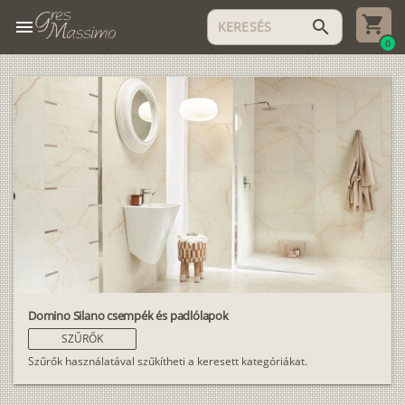
menu
search
0
Domino Silano csempék és padlólapok
SZŰRŐK
Szűrők használatával szűkítheti a keresett kategóriákat.