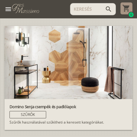
menu
search
0
Domino Senja csempék és padlólapok
SZŰRŐK
Szűrők használatával szűkítheti a keresett kategóriákat.