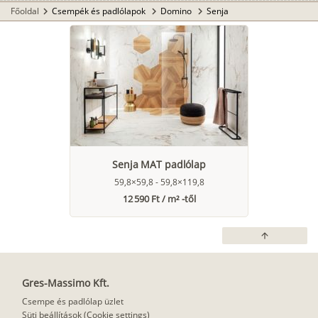
Főoldal
Csempék és padlólapok
Domino
Senja
chevron_right
chevron_right
chevron_right
Senja MAT padlólap
59,8×59,8 - 59,8×119,8
12 590 Ft / m² -től
arrow_upward
Gres-Massimo Kft.
Csempe és padlólap üzlet
Süti beállítások (Cookie settings)