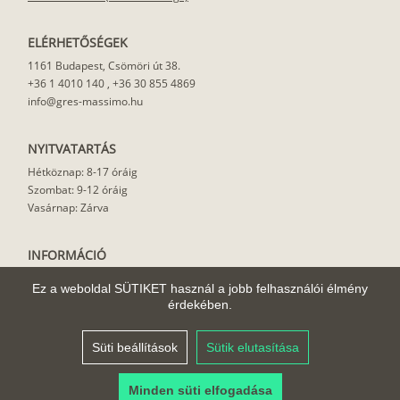
ELÉRHETŐSÉGEK
1161 Budapest, Csömöri út 38.
+36 1 4010 140
,
+36 30 855 4869
info@gres-massimo.hu
NYITVATARTÁS
Hétköznap: 8-17 óráig
Szombat: 9-12 óráig
Vasárnap: Zárva
INFORMÁCIÓ
Vásárlási feltételek
Ez a weboldal SÜTIKET használ a jobb felhasználói élmény
Felhasználási javaslat
érdekében.
Házhoz szállítás
Rólunk
Süti beállítások
Sütik elutasítása
Cikkek
Minden süti elfogadása