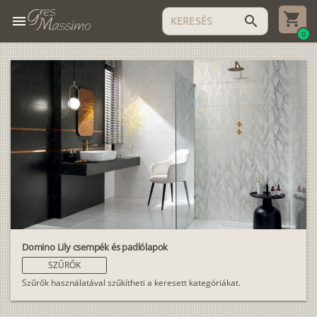
menu
search
0
Domino Lily csempék és padlólapok
SZŰRŐK
Szűrők használatával szűkítheti a keresett kategóriákat.