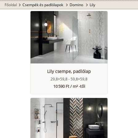
Főoldal
Csempék és padlólapok
Domino
Lily
chevron_right
chevron_right
chevron_right
Lily csempe, padlólap
29,8×59,8 - 59,8×59,8
10 590 Ft / m² -től