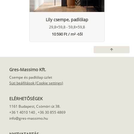
Lily csempe, padlólap
29,8×59,8 - 59,8×59,8
10 590 Ft / m² -től
arrow_upward
Gres-Massimo Kft.
Csempe és padlólap üzlet
Süti beállítások (Cookie settings)
ELÉRHETŐSÉGEK
1161 Budapest, Csömöri út 38.
+36 1 4010 140
,
+36 30 855 4869
info@gres-massimo.hu