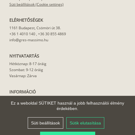
Süti beállítások (Cookie settings)
ELÉRHETŐSÉGEK
1161 Budapest, Csömöri út 38.
+36 1 4010 140
,
+36 30 855 4869
info@gres-massimo.hu
NYITVATARTÁS
Hétköznap: 8-17 óráig
Szombat: 9-12 óráig
Vasárnap: Zárva
INFORMÁCIÓ
Vásárlási feltételek
Ez a weboldal SÜTIKET használ a jobb felhasználói élmény
Felhasználási javaslat
érdekében.
Házhoz szállítás
Rólunk
Süti beállítások
Sütik elutasítása
Cikkek