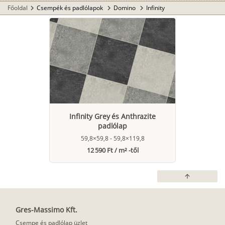
Főoldal
Csempék és padlólapok
Domino
Infinity
chevron_right
chevron_right
chevron_right
Infinity Grey és Anthrazite
padlólap
59,8×59,8 - 59,8×119,8
12 590 Ft / m² -től
arrow_upward
Gres-Massimo Kft.
Csempe és padlólap üzlet