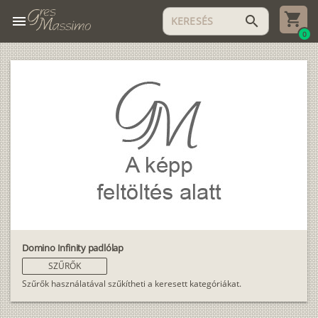
menu
search
0
Domino Infinity padlólap
SZŰRŐK
Szűrők használatával szűkítheti a keresett kategóriákat.